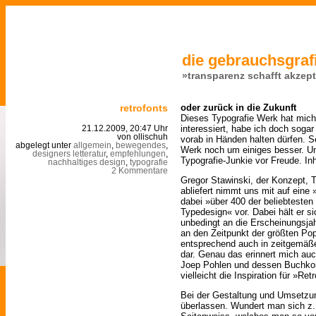
die gebrauchsgrafi
»transparenz schafft akzep
retrofonts
oder zurück in die Zukunft
Dieses Typografie Werk hat mic
interessiert, habe ich doch sog
21.12.2009, 20:47 Uhr
von ollischuh
vorab in Händen halten dürfen. S
abgelegt unter
allgemein
,
bewegendes
,
Werk noch um einiges besser. Un
designers letteratur
,
empfehlungen
,
Typografie-Junkie vor Freude. Inh
nachhaltiges design
,
typografie
2 Kommentare
Gregor Stawinski, der Konzept, T
abliefert nimmt uns mit auf eine 
dabei »über 400 der beliebtesten
Typedesign« vor. Dabei hält er si
unbedingt an die Erscheinungsjah
an den Zeitpunkt der größten Popu
entsprechend auch in zeitgemäße
dar. Genau das erinnert mich au
Joep Pohlen und dessen Buchkon
vielleicht die Inspiration für »Ret
Bei der Gestaltung und Umsetzun
überlassen. Wundert man sich z