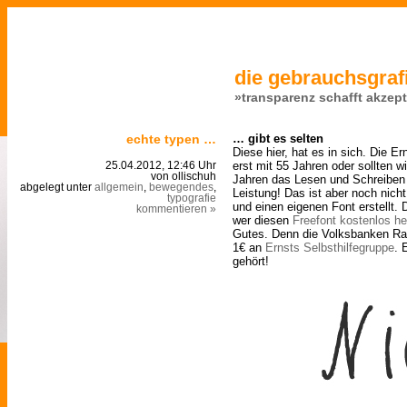
die gebrauchsgrafi
»transparenz schafft akzep
echte typen …
… gibt es selten
Diese hier, hat es in sich. Die E
erst mit 55 Jahren oder sollten w
25.04.2012, 12:46 Uhr
von ollischuh
Jahren das Lesen und Schreiben g
abgelegt unter
allgemein
,
bewegendes
,
Leistung! Das ist aber noch nicht
typografie
und einen eigenen Font erstellt. D
kommentieren »
wer diesen
Freefont kostenlos he
Gutes. Denn die Volksbanken Ra
1€ an
Ernsts Selbsthilfegruppe
. 
gehört!