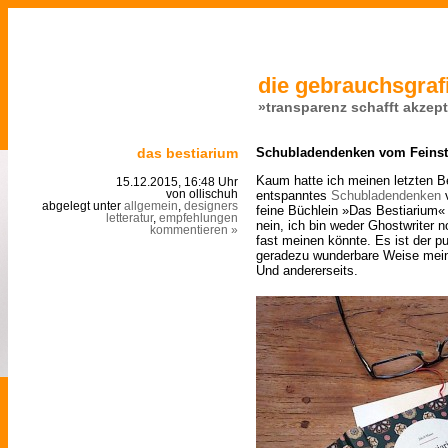
die gebrauchsgrafi
»transparenz schafft akzep
das bestiarium
Schubladendenken vom Feins
Kaum hatte ich meinen letzten Bei
15.12.2015, 16:48 Uhr
entspanntes
Schubladendenken
v
von ollischuh
abgelegt unter
allgemein
,
designers
feine Büchlein »Das Bestiarium«
letteratur
,
empfehlungen
nein, ich bin weder Ghostwriter
kommentieren »
fast meinen könnte. Es ist der p
geradezu wunderbare Weise meinen
Und andererseits.