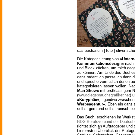
das bestiarium | foto | oliver sch
Die Kategorisierung von
»Unter
Kommunikationsdesign«
nach S
und Block zücken, um mich gegebe
zu können. Am Ende des Buches w
ganz ordentlich passe ich dann d
und spreche vermutlich denen aus
kategorisieren lassen wollen. Na
Man-Show«
mit erstklassigem 
(
www.diegebrauchsgrafiker.net
) 
»Koryphäe«
, irgendwo zwische
Werbeagentur«
. Eben ein ganz s
selbst gern und selbstironisch b
Das Buch, erschienen im Werksto
BDG Berufsverband der Deutsch
richtet sich an Auftraggeber und 
bierernsten Überblick der Prota