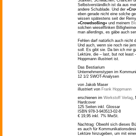
Stärken, Schwächen, Chancen un
Selbstverständlich ist da aus mei
andere Schublade. Und der
»Cro
eben gerade nicht eine solche ge
wissen spätestens seit der Rem
»Crowdsoßing«
und meinem
Bl
solchen wieselflinken Billigheim
man allerdings, es gäbe auch ser
Fehlen darf natürlich auch nicht 
Und auch, wenn sie noch nie j
soll. Es gibt sie. Da bin ich mir
Lektüre, die – last, but not leas
Hoppmann illustriert ist.
Das Bestiarium
Unternehmenstypen im Kommuni
12 1/2 SWOT-Analysen
von Jakob Maser
illustriert von
Frank Hoppmann
erschienen im
Werkstoff Verlag
,
Hardcover
125 Seiten inkl. Glossar
ISBN 978-3-943513-02-8
€ 19,95 inkl. 7% MwSt.
Nachtrag: Obwohl sich dieses Büc
es auch für Kommunikationsdesig
Lektüre hinzugeben, um mit ein