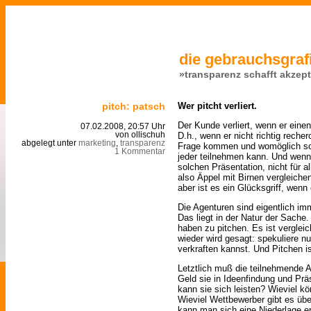
die gebrauchsgrafi
»transparenz schafft akzep
pitch: patsch
Wer pitcht verliert.
Der Kunde verliert, wenn er eine
07.02.2008, 20:57 Uhr
D.h., wenn er nicht richtig recher
von ollischuh
abgelegt unter
marketing
,
transparenz
Frage kommen und womöglich sogar
1 Kommentar
jeder teilnehmen kann. Und wenn
solchen Präsentation, nicht für a
also Äppel mit Birnen vergleiche
aber ist es ein Glücksgriff, wenn 
Die Agenturen sind eigentlich imm
Das liegt in der Natur der Sache.
haben zu pitchen. Es ist vergle
wieder wird gesagt: spekuliere n
verkraften kannst. Und Pitchen i
Letztlich muß die teilnehmende A
Geld sie in Ideenfindung und Präs
kann sie sich leisten? Wieviel k
Wieviel Wettbewerber gibt es übe
kann man sich eine Niederlage e