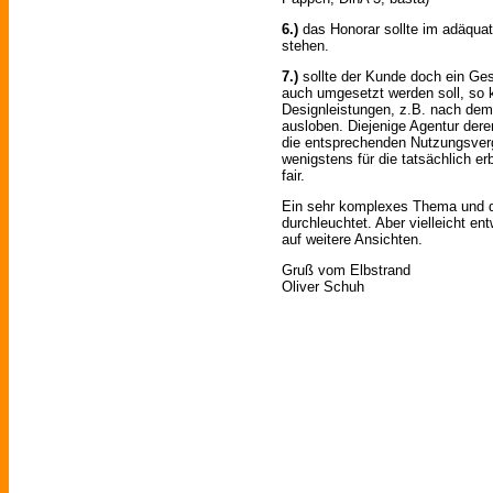
6.)
das Honorar sollte im adäquat
stehen.
7.)
sollte der Kunde doch ein G
auch umgesetzt werden soll, so k
Designleistungen, z.B. nach dem
ausloben. Diejenige Agentur der
die entsprechenden Nutzungsverg
wenigstens für die tatsächlich er
fair.
Ein sehr komplexes Thema und d
durchleuchtet. Aber vielleicht en
auf weitere Ansichten.
Gruß vom Elbstrand
Oliver Schuh