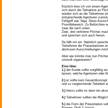
Kürzlich lese ich von einem Age
sich durch die Teilnahme an Pi
würden sich an die Teilnehmer e
entsprechende Agenturen zurückg
Fehlgriff war. Naja. Diese Aussic
Promillebereich. Zu Befürchten 
zwar die nach unten.
Zwei, drei verlorene Pitches mac
und sprechen sich auch herum.
Da fällt mir ein. Natürlich sprech
Teilnehmer der Präsentationen er
abstrusen Ausschreibungen möchte
Aber wie könnte man nun Pitches 
sinnvoll organisieren?
Eine Idee:
1.)
der Kunde sollte sorgfältig r
lassen, welche Agenturen oder At
2.)
er sollte kein Gesamtkonzept 
und zu vergleichende Teilarbeit e
3.)
hierzu sollte es dann ein akur
4.)
Teilnehmer sollten die Mögli
5.)
die Form der Präsentation sollt
Pappen, DinA 3, basta)