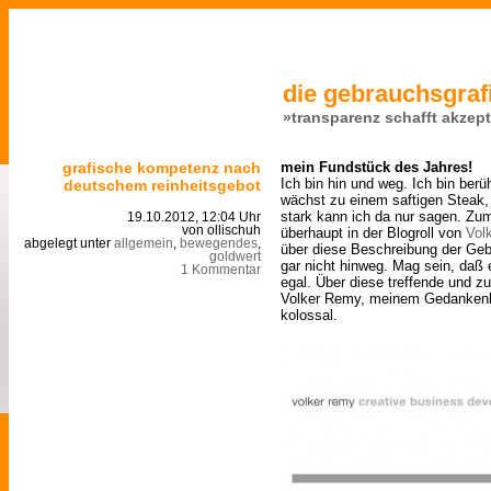
die gebrauchsgrafi
»transparenz schafft akzep
grafische kompetenz nach
mein Fundstück des Jahres!
Ich bin hin und weg. Ich bin berü
deutschem reinheitsgebot
wächst zu einem saftigen Steak, 
stark kann ich da nur sagen. Zum
19.10.2012, 12:04 Uhr
von ollischuh
überhaupt in der Blogroll von
Vol
abgelegt unter
allgemein
,
bewegendes
,
über diese Beschreibung der Ge
goldwert
gar nicht hinweg. Mag sein, daß e
1 Kommentar
egal. Über diese treffende und zu
Volker Remy, meinem Gedankenbe
kolossal.