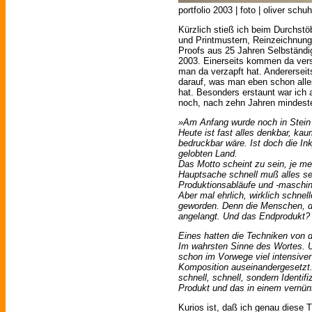
portfolio 2003 | foto | oliver schuh
Kürzlich stieß ich beim Durchstö
und Printmustern, Reinzeichnun
Proofs aus 25 Jahren Selbständig
2003. Einerseits kommen da vers
man da verzapft hat. Andererseit
darauf, was man eben schon alles
hat. Besonders erstaunt war ich 
noch, nach zehn Jahren mindeste
»Am Anfang wurde noch in Stein 
Heute ist fast alles denkbar, kau
bedruckbar wäre. Ist doch die In
gelobten Land.
Das Motto scheint zu sein, je me
Hauptsache schnell muß alles sei
Produktionsabläufe und -maschin
Aber mal ehrlich, wirklich schnel
geworden. Denn die Menschen, di
angelangt.
Und das Endprodukt? I
Eines hatten die Techniken von 
Im wahrsten Sinne des Wortes. U
schon im Vorwege viel intensiver
Komposition auseinandergesetzt. 
schnell, schnell, sondern Identi
Produkt und das in einem vernünf
Kurios ist, daß ich genau diese 