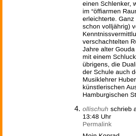
einen Schlenker, 
im “öffiarmen Rau
erleichterte. Gan
schon volljährig) 
Kenntnissvermittl
verschachtelten 
Jahre alter Gouda
mit einem Schluc
übrigens, die Duali
der Schule auch de
Musiklehrer Hube
künstlerischen Au
Hamburgischen St
ollischuh
schrieb
13:48 Uhr
Permalink
Moin Konrad,