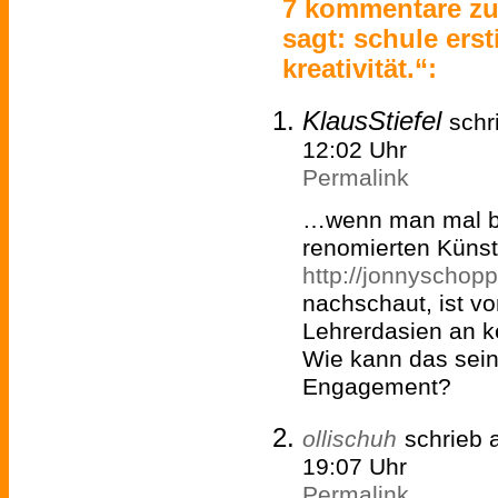
7 kommentare zu
sagt: schule erst
kreativität.“:
KlausStiefel
schr
12:02 Uhr
Permalink
…wenn man mal be
renomierten Künst
http://jonnyschop
nachschaut, ist v
Lehrerdasien an ke
Wie kann das sein
Engagement?
ollischuh
schrieb
19:07 Uhr
Permalink