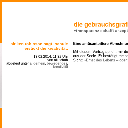
die gebrauchsgrafi
»transparenz schafft akzep
sir ken robinson sagt: schule
Eine amüsantbittere Abrechnu
erstickt die kreativität.
Mit diesem Vortrag spricht mir d
aus der Seele. Er bestätigt mein
13.02.2014, 11:32 Uhr
Sicht:
»Ernst des Lebens – oder:
von ollischuh
abgelegt unter
allgemein
,
bewegendes
,
kreativität