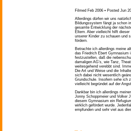
Filmed Feb 2006 • Posted Jun 2
Allerdings dürfen wir uns natürl
Bildungssystem fängt ja schon im
gesamte Entwicklung der nächste
Eltern. Aber vielleicht hilft dies
unserer Kinder zu schauen und s
fördern.
Betrachte ich allerdings meine al
das Friedrich Ebert Gymnasium in
festzustellen, daß die nebenschul
damaligen AG’s, wie Tanz, Theate
weitesgehend verebbt sind. Immerh
Die Art und Weise und die Inhalt
sich dabei nicht wesentlich geän
Grundschule. Insofern sehe ich z
vielleicht begründet auf der Angs
Dankbar bin ich allerdings meine
Jonny Schoppmeier und Volker Ju
diesem Gymnasium ein Refugium 
wirklich gefördert wurde. Jedenfa
empfunden und sehr viel aus die