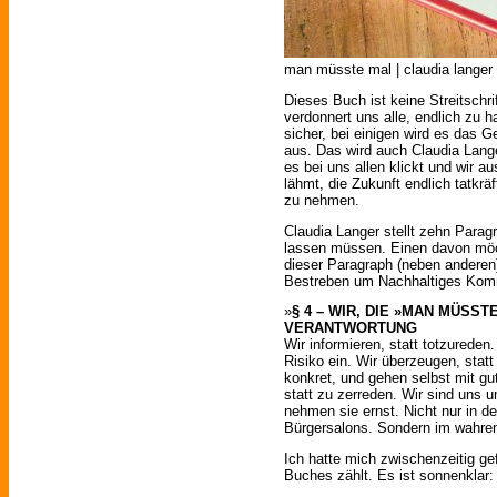
man müsste mal | claudia langer |
Dieses Buch ist keine Streitschri
verdonnert uns alle, endlich zu h
sicher, bei einigen wird es das G
aus. Das wird auch Claudia Lange
es bei uns allen klickt und wir a
lähmt, die Zukunft endlich tatkrä
zu nehmen.
Claudia Langer stellt zehn Para
lassen müssen. Einen davon möch
dieser Paragraph (neben andere
Bestreben um Nachhaltiges Komm
»
§ 4 – WIR, DIE »MAN MÜSS
VERANTWORTUNG
Wir informieren, statt totzurede
Risiko ein. Wir überzeugen, stat
konkret, und gehen selbst mit gu
statt zu zerreden. Wir sind uns 
nehmen sie ernst. Nicht nur in d
Bürgersalons. Sondern im wahre
Ich hatte mich zwischenzeitig gef
Buches zählt. Es ist sonnenklar: 