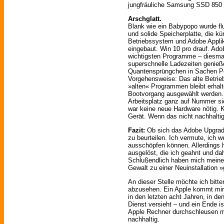
jungfräuliche Samsung SSD 850
Arschglatt.
Blank wie ein Babypopo wurde fl
und solide Speicherplatte, die kün
Betriebssystem und Adobe Applik
eingebaut. Win 10 pro drauf. Ado
wichtigsten Programme – diesmal
superschnelle Ladezeiten genieße
Quantensprüngchen in Sachen Pe
Vorgehensweise: Das alte Betrie
»alten« Programmen bleibt erhal
Bootvorgang ausgewählt werden. S
Arbeitsplatz ganz auf Nummer s
war keine neue Hardware nötig. 
Gerät. Wenn das nicht nachhaltig 
Fazit:
Ob sich das Adobe Upgrade
zu beurteilen. Ich vermute, ich 
ausschöpfen können. Allerdings 
ausgelöst, die ich geahnt und d
Schlußendlich haben mich meine
Gewalt zu einer Neuinstallation
An dieser Stelle möchte ich bitt
abzusehen. Ein Apple kommt mir n
in den letzten acht Jahren, in d
Dienst versieht – und ein Ende i
Apple Rechner durchschleusen mü
nachhaltig.