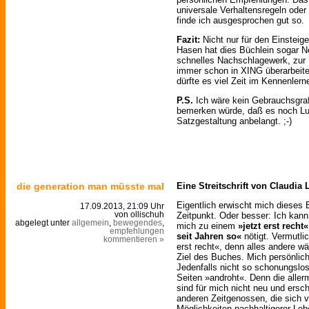
universale Verhaltensregeln oder 
finde ich ausgesprochen gut so.
Fazit:
Nicht nur für den Einsteige
Hasen hat dies Büchlein sogar Ne
schnelles Nachschlagewerk, zur E
immer schon in XING überarbeiten
dürfte es viel Zeit im Kennenler
P.S.
Ich wäre kein Gebrauchsgraf
bemerken würde, daß es noch Luf
Satzgestaltung anbelangt. ;-)
die generation man müsste mal
Eine Streitschrift von Claudia 
Eigentlich erwischt mich dieses 
17.09.2013, 21:09 Uhr
Zeitpunkt. Oder besser: Ich kann
von ollischuh
abgelegt unter
allgemein
,
bewegendes
,
mich zu einem
»jetzt erst recht«
empfehlungen
seit Jahren so«
nötigt. Vermutlic
kommentieren »
erst recht«, denn alles andere w
Ziel des Buches. Mich persönlic
Jedenfalls nicht so schonungslos
Seiten »androht«. Denn die alle
sind für mich nicht neu und ers
anderen Zeitgenossen, die sich vi
Möglichkeiten nachhaltigerer Leb