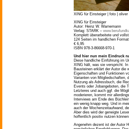
XING für Einsteiger | foto | olive
XING für Einsteiger
Autor: Heinz W. Warnemann
Verlag: STARK –
www.berufundka
Komplett überarbeitete und vollst
124 Seiten im handlichen Format
€ 6,95
ISBN 978-3-86668-970-1
Und hier nun mein Eindruck na
Diese handliche Einführung im U
XING hält, was sie verspricht. I
Bausteinen erklärt der Autor die 
Eigenschaften und Funktionen vo
Varianten von Mitgliedschaften, d
Nutzung als Adressbuch, die Re
Events oder Jobangeboten, die 
Letzteres und auch ggf. die Mögl
moderieren, kommt mir allerdings
Interviews am Ende des Büchle
ein wenig knapp weg. Und in me
auch der Wochenzeitaufwand, den
Aber dies wird der geneigte Lese
hoffentlich positiv nutzen können
Angenehm dezent ist der Autor 
persönlichen Empfehlungen. Das