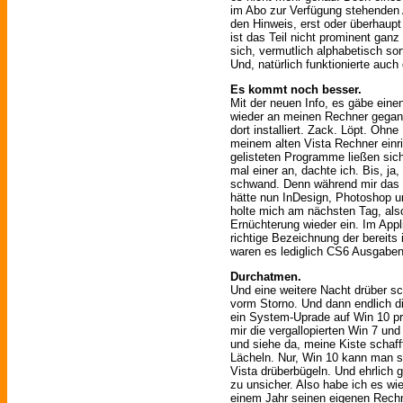
im Abo zur Verfügung stehenden
den Hinweis, erst oder überhaupt
ist das Teil nicht prominent ganz
sich, vermutlich alphabetisch so
Und, natürlich funktionierte auch 
Es kommt noch besser.
Mit der neuen Info, es gäbe eine
wieder an meinen Rechner gegan
dort installiert. Zack. Löpt. Ohn
meinem alten Vista Rechner einr
gelisteten Programme ließen sich 
mal einer an, dachte ich. Bis, ja
schwand. Denn während mir das In
hätte nun InDesign, Photoshop u
holte mich am nächsten Tag, als
Ernüchterung wieder ein. Im Appl
richtige Bezeichnung der bereits 
waren es lediglich CS6 Ausgaben
Durchatmen.
Und eine weitere Nacht drüber sc
vorm Storno. Und dann endlich d
ein System-Uprade auf Win 10 pro
mir die vergallopierten Win 7 u
und siehe da, meine Kiste schaf
Lächeln. Nur, Win 10 kann man se
Vista drüberbügeln. Und ehrlich 
zu unsicher. Also habe ich es w
einem Jahr seinen eigenen Rechn