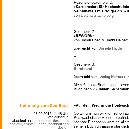
Rezensionsexemplar 2:
»Karrierestart für Hochschulab
Selbstbewusst. Erfolgreich. Au
von
Bettina Stackelberg
–
Geschenk 2:
»REWORK«
von Jason Fried & David Heinem
überreicht von
Daniela Harder
–
Geschenk 3:
Blindband
überreicht vom
Verlag Hermann S
Mein Scribble Buch, indem schon 
Buch nach 25 Jahren Selbständi
befreiung vom überfluss
»Auf dem Weg in die Postwa
Ob wir uns nun wirklich schon a
18.09.2012, 11:48 Uhr
Postwachstumsökonomie befinden,
von ollischuh
abgelegt unter
allgemein
,
designers
höchste Eisenbahn wäre es aller
letteratur
,
empfehlungen
,
nachhaltiges
seinem Buch unmissverständlich 
design