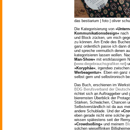
das bestiarium | foto | oliver sch
Die Kategorisierung von
»Unter
Kommunikationsdesign«
nach S
und Block zücken, um mich gegebe
zu können. Am Ende des Buches w
ganz ordentlich passe ich dann d
und spreche vermutlich denen aus
kategorisieren lassen wollen. Na
Man-Show«
mit erstklassigem 
(
www.diegebrauchsgrafiker.net
) 
»Koryphäe«
, irgendwo zwische
Werbeagentur«
. Eben ein ganz s
selbst gern und selbstironisch b
Das Buch, erschienen im Werksto
BDG Berufsverband der Deutsch
richtet sich an Auftraggeber und 
bierernsten Überblick der Prota
Stärken, Schwächen, Chancen un
Selbstverständlich ist da aus mei
andere Schublade. Und der
»Cro
eben gerade nicht eine solche ge
wissen spätestens seit der Rem
»Crowdsoßing«
und meinem
Bl
solchen wieselflinken Billigheim