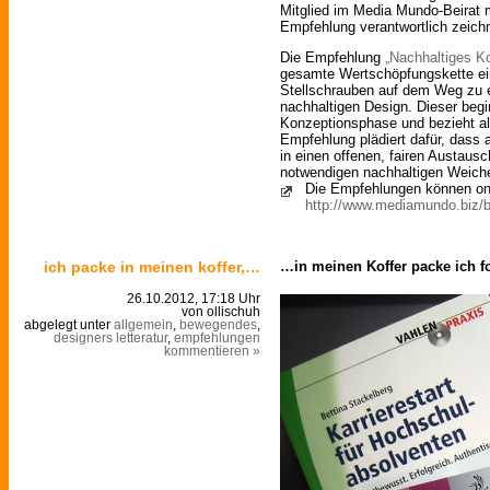
Mitglied im Media Mundo-Beirat m
Empfehlung verantwortlich zeichn
Die Empfehlung
„Nachhaltiges K
gesamte Wertschöpfungskette ein
Stellschrauben auf dem Weg zu e
nachhaltigen Design. Dieser begin
Konzeptionsphase und bezieht all
Empfehlung plädiert dafür, dass 
in einen offenen, fairen Austausc
notwendigen nachhaltigen Weiche
Die Empfehlungen können onl
http://www.mediamundo.biz/b
ich packe in meinen koffer,…
…in meinen Koffer packe ich f
26.10.2012, 17:18 Uhr
von ollischuh
abgelegt unter
allgemein
,
bewegendes
,
designers letteratur
,
empfehlungen
kommentieren »