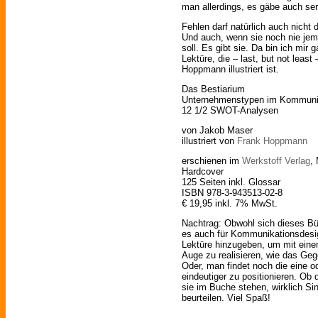
man allerdings, es gäbe auch ser
Fehlen darf natürlich auch nicht 
Und auch, wenn sie noch nie j
soll. Es gibt sie. Da bin ich mir
Lektüre, die – last, but not leas
Hoppmann illustriert ist.
Das Bestiarium
Unternehmenstypen im Kommuni
12 1/2 SWOT-Analysen
von Jakob Maser
illustriert von
Frank Hoppmann
erschienen im
Werkstoff Verlag
,
Hardcover
125 Seiten inkl. Glossar
ISBN 978-3-943513-02-8
€ 19,95 inkl. 7% MwSt.
Nachtrag: Obwohl sich dieses Büc
es auch für Kommunikationsdesig
Lektüre hinzugeben, um mit ein
Auge zu realisieren, wie das Geg
Oder, man findet noch die eine o
eindeutiger zu positionieren. Ob
sie im Buche stehen, wirklich Si
beurteilen. Viel Spaß!