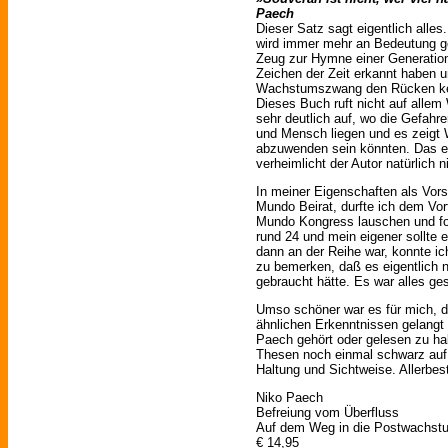
Paech
Dieser Satz sagt eigentlich alles
wird immer mehr an Bedeutung ge
Zeug zur Hymne einer Generation
Zeichen der Zeit erkannt haben u
Wachstumszwang den Rücken keh
Dieses Buch ruft nicht auf allem
sehr deutlich auf, wo die Gefahr
und Mensch liegen und es zeigt 
abzuwenden sein könnten. Das es 
verheimlicht der Autor natürlich n
In meiner Eigenschaften als Vor
Mundo Beirat, durfte ich dem Vo
Mundo Kongress lauschen und fol
rund 24 und mein eigener sollte ei
dann an der Reihe war, konnte ic
zu bemerken, daß es eigentlich 
gebraucht hätte. Es war alles ge
Umso schöner war es für mich, d
ähnlichen Erkenntnissen gelangt
Paech gehört oder gelesen zu ha
Thesen noch einmal schwarz auf 
Haltung und Sichtweise. Allerbes
Niko Paech
Befreiung vom Überfluss
Auf dem Weg in die Postwachs
€ 14,95