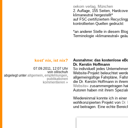
oekom verlag, München
2. Auflage, 155 Seiten, Hardcover
klimaneutral hergestellt*
auf FSC-zertifiziertem Recycling
kontrollierten Quellen gedruckt
*an anderer Stelle in diesem Bl
Terminologie »klimaneutral« geäu
kost’ nix, ist nix?
Ausnahme: das kostenlose eB
Dr. Kerstin Hoffmann
So individuell jedes Unternehmen
07.09.2011, 12:07 Uhr
von ollischuh
Website-Projekt beleuchtet werde
abgelegt unter
allgemein
,
empfehlungen
,
allgemeingültige Fahrpläne, Fall
publikationen
die Dr. Kerstin Hoffmann in ihre
kommentieren »
Website«
zusammengetragen hat. 
Autoren haben mit ihrem Spezial
Wiedereinmal konnte ich in einer
wohlkonzipierten Projekt von
Dr.
und beitragen. Eine echte Bereic