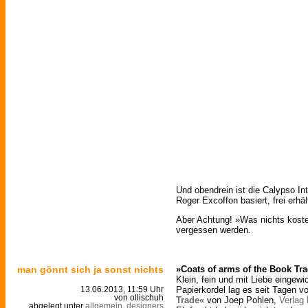
Und obendrein ist die Calypso Int
Roger Excoffon basiert, frei erhäl
Aber Achtung! »Was nichts kostet,
vergessen werden.
man gönnt sich ja sonst nichts
»Coats of arms of the Book Tr
Klein, fein und mit Liebe eingewi
Papierkordel lag es seit Tagen vo
13.06.2013, 11:59 Uhr
von ollischuh
Trade«
von Joep Pohlen,
Verlag
abgelegt unter
allgemein
,
designers