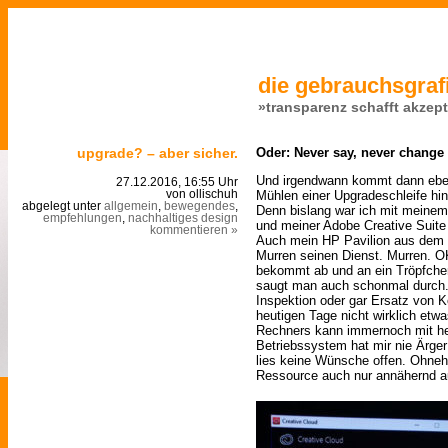
die gebrauchsgrafi
»transparenz schafft akzep
upgrade? – aber sicher.
Oder: Never say, never change
Und irgendwann kommt dann ebe
27.12.2016, 16:55 Uhr
Mühlen einer Upgradeschleife hi
von ollischuh
abgelegt unter
allgemein
,
bewegendes
,
Denn bislang war ich mit meinem
empfehlungen
,
nachhaltiges design
und meiner Adobe Creative Suite 
kommentieren »
Auch mein HP Pavilion aus dem J
Murren seinen Dienst. Murren. OK
bekommt ab und an ein Tröpfch
saugt man auch schonmal durch.
Inspektion oder gar Ersatz von 
heutigen Tage nicht wirklich etw
Rechners kann immernoch mit he
Betriebssystem hat mir nie Ärger
lies keine Wünsche offen. Ohneh
Ressource auch nur annähernd a