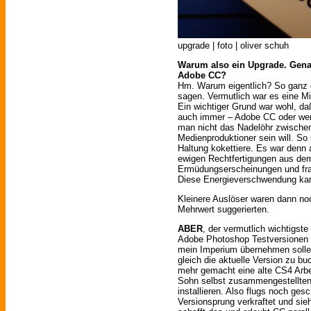
upgrade | foto | oliver schuh
Warum also ein Upgrade. Gena
Adobe CC?
Hm. Warum eigentlich? So ganz g
sagen. Vermutlich war es eine 
Ein wichtiger Grund war wohl, da
auch immer – Adobe CC oder wen
man nicht das Nadelöhr zwische
Medienproduktioner sein will. So
Haltung kokettiere. Es war denn
ewigen Rechtfertigungen aus de
Ermüdungserscheinungen und fran
Diese Energieverschwendung kan
Kleinere Auslöser waren dann noc
Mehrwert suggerierten.
ABER
, der vermutlich wichtigst
Adobe Photoshop Testversionen p
mein Imperium übernehmen sollen
gleich die aktuelle Version zu bu
mehr gemacht eine alte CS4 Arbe
Sohn selbst zusammengestellten
installieren. Also flugs noch ge
Versionsprung verkraftet und si