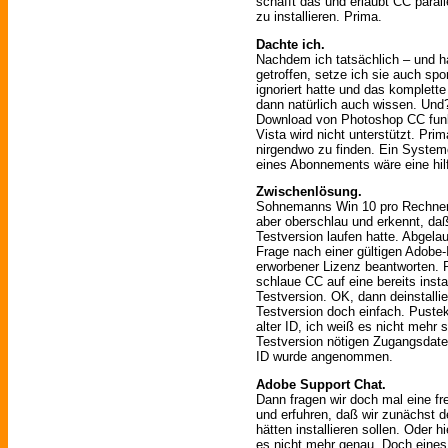
schafft das und erlaubt CC para
zu installieren. Prima.
Dachte ich.
Nachdem ich tatsächlich – und h
getroffen, setze ich sie auch s
ignoriert hatte und das komplett
dann natürlich auch wissen. Un
Download von Photoshop CC funkti
Vista wird nicht unterstützt. Pri
nirgendwo zu finden. Ein Syst
eines Abonnements wäre eine hilf
Zwischenlösung.
Sohnemanns Win 10 pro Rechner 
aber oberschlau und erkennt, da
Testversion laufen hatte. Abgela
Frage nach einer gültigen Adobe-
erworbener Lizenz beantworten. 
schlaue CC auf eine bereits instal
Testversion. OK, dann deinstalli
Testversion doch einfach. Pustek
alter ID, ich weiß es nicht mehr 
Testversion nötigen Zugangsdaten
ID wurde angenommen.
Adobe Support Chat.
Dann fragen wir doch mal eine f
und erfuhren, daß wir zunächst 
hätten installieren sollen. Oder 
es nicht mehr genau. Doch eines 