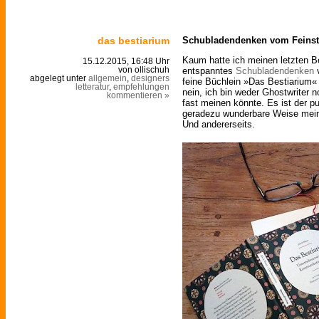
das bestiarium
Schubladendenken vom Feins
Kaum hatte ich meinen letzten Bei
15.12.2015, 16:48 Uhr
entspanntes
Schubladendenken
v
von ollischuh
abgelegt unter
allgemein
,
designers
feine Büchlein »Das Bestiarium«
letteratur
,
empfehlungen
nein, ich bin weder Ghostwriter
kommentieren »
fast meinen könnte. Es ist der p
geradezu wunderbare Weise meinen
Und andererseits.