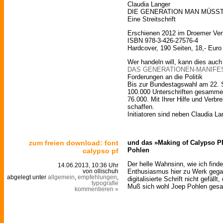
Claudia Langer
DIE GENERATION MAN MÜSS
Eine Streitschrift
Erschienen 2012 im Droemer Ver
ISBN 978-3-426-27576-4
Hardcover, 190 Seiten, 18,- Euro
Wer handeln will, kann dies auch
DAS GENERATIONEN-MANIFE
Forderungen an die Politik
Bis zur Bundestagswahl am 22. 
100.000 Unterschriften gesammel
76.000. Mit Ihrer Hilfe und Verbr
schaffen.
Initiatoren sind neben Claudia La
zum freien download: font
und das »Making of Calypso P
Pohlen
calypso pf
Der helle Wahnsinn, wie ich find
14.06.2013, 10:36 Uhr
Enthusiasmus hier zu Werk gega
von ollischuh
abgelegt unter
allgemein
,
empfehlungen
,
digitalisierte Schrift nicht gefällt
typografie
Muß sich wohl Joep Pohlen gesa
kommentieren »