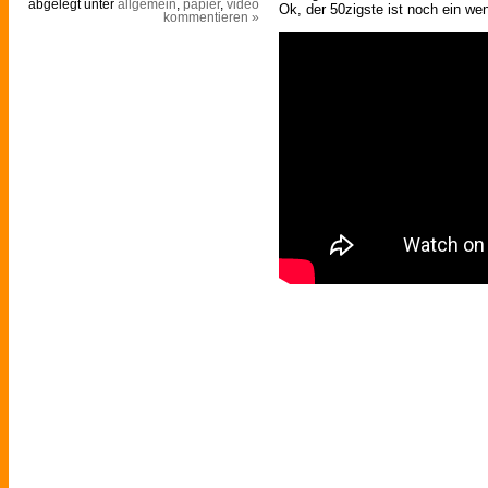
abgelegt unter
allgemein
,
papier
,
video
Ok, der 50zigste ist noch ein wen
kommentieren »