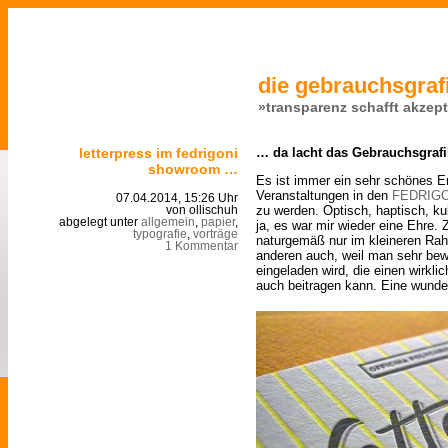
die gebrauchsgrafi
»transparenz schafft akzep
letterpress im fedrigoni
… da lacht das Gebrauchsgrafi
showroom …
Es ist immer ein sehr schönes E
Veranstaltungen in den
FEDRIGO
07.04.2014, 15:26 Uhr
zu werden. Optisch, haptisch, k
von ollischuh
abgelegt unter
allgemein
,
papier
,
ja, es war mir wieder eine Ehre.
typografie
,
vorträge
naturgemäß nur im kleineren Rah
1 Kommentar
anderen auch, weil man sehr b
eingeladen wird, die einen wirkl
auch beitragen kann. Eine wund