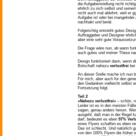
die Aufgabenstellung nicht richtig
ehrlich zu sich selbst und seinem
nicht auch mal ablehnt, weil er gg
Aufgabe ist oder bei mangelnder
nachhakt und berät.
Folgerichtig entsteht gutes Des
Auftraggeber und Designer ehrlic
aber eine sehr gute Voraussetz
Die Frage wäre nun, ab wann funk
auch gutes und meiner These n
Design funktioniert dann, wenn di
Botschaft nahezu
verlustfrei
bei
An dieser Stelle mache ich nun 
Für mich, aber auch für den gen
den Gedanken vielleicht selbst w
Fortsetzung folgt.
Teil 2
»Nahezu verlustfrei«
– schön, n
Leider ist es in den meisten Fäl
sagen, genau anders herum. We
ausgeht, daß man in der Regel 
darf, bedeutet es eben
97% Verl
eines Flyers schaffen es eben nic
Das ist schlecht. Und natürlich g
von den 100% Flyern die früher o