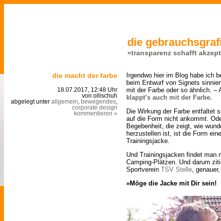
die gebrauchsgrafi
»transparenz schafft akzep
die macht der farbe
Irgendwo hier im Blog habe ich 
beim Entwurf von Signets sinnier
mit der Farbe oder so ähnlich. – 
18.07.2017, 12:48 Uhr
von ollischuh
klappt’s auch mit der Farbe.
abgelegt unter
allgemein
,
bewegendes
,
corporate design
Die Wirkung der Farbe entfaltet
kommentieren »
auf die Form nicht ankommt. Oder
Begebenheit, die zeigt, wie wun
herzustellen ist, ist die Form ei
Trainingsjacke.
Und Trainingsjacken findet man m
Camping-Plätzen. Und darum ziti
Sportverein
TSV Stelle
, genauer,
»Möge die Jacke mit Dir sein!