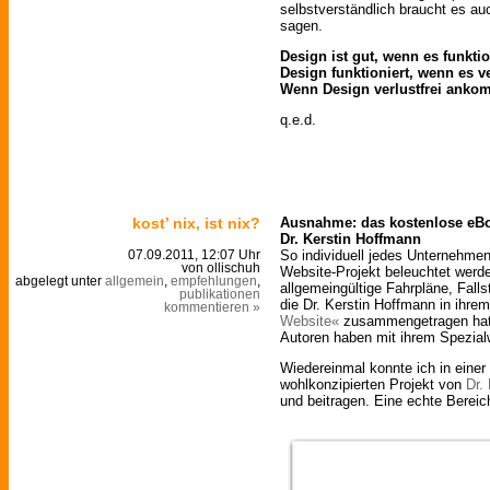
selbstverständlich braucht es a
sagen.
Design ist gut, wenn es funktio
Design funktioniert, wenn es v
Wenn Design verlustfrei ankomm
q.e.d.
kost’ nix, ist nix?
Ausnahme: das kostenlose eB
Dr. Kerstin Hoffmann
So individuell jedes Unternehmen
07.09.2011, 12:07 Uhr
von ollischuh
Website-Projekt beleuchtet werde
abgelegt unter
allgemein
,
empfehlungen
,
allgemeingültige Fahrpläne, Fall
publikationen
die Dr. Kerstin Hoffmann in ihre
kommentieren »
Website«
zusammengetragen hat. 
Autoren haben mit ihrem Spezial
Wiedereinmal konnte ich in einer
wohlkonzipierten Projekt von
Dr.
und beitragen. Eine echte Bereic