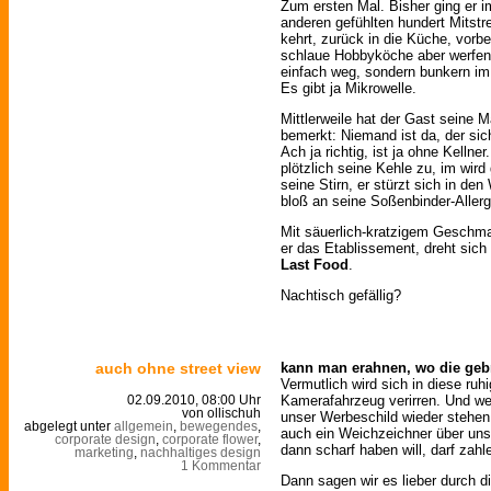
Zum ersten Mal. Bisher ging er i
anderen gefühlten hundert Mitstr
kehrt, zurück in die Küche, vorb
schlaue Hobbyköche aber werfen i
einfach weg, sondern bunkern im
Es gibt ja Mikrowelle.
Mittlerweile hat der Gast seine M
bemerkt: Niemand ist da, der sich
Ach ja richtig, ist ja ohne Kellne
plötzlich seine Kehle zu, im wird
seine Stirn, er stürzt sich in de
bloß an seine Soßenbinder-Allerg
Mit säuerlich-kratzigem Geschma
er das Etablissement, dreht sich
Last Food
.
Nachtisch gefällig?
auch ohne street view
kann man erahnen, wo die gebr
Vermutlich wird sich in diese ru
Kamerafahrzeug verirren. Und wen
02.09.2010, 08:00 Uhr
von ollischuh
unser Werbeschild wieder stehen
abgelegt unter
allgemein
,
bewegendes
,
auch ein Weichzeichner über uns
corporate design
,
corporate flower
,
dann scharf haben will, darf zahl
marketing
,
nachhaltiges design
1 Kommentar
Dann sagen wir es lieber durch d