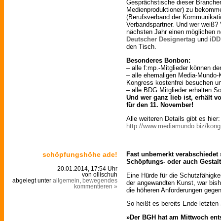
Gesprächstische dieser Branchen
Medienproduktioner) zu bekomm
(Berufsverband der Kommunikatio
Verbandspartner. Und wer weiß? 
nächsten Jahr einen möglichen n
Deutscher Designertag
und
iDD
den Tisch.
Besonderes Bonbon:
– alle f:mp.-Mitglieder können d
– alle ehemaligen Media-Mundo-
Kongress kostenfrei besuchen u
– alle BDG Mitglieder erhalten S
Und wer ganz lieb ist, erhält v
für den 11. November!
Alle weiteren Details gibt es hier:
http://www.mediamundo.biz/kon
schöpfungshöhe ade!
Fast unbemerkt verabschiedet 
Schöpfungs- oder auch Gesta
20.01.2014, 17:54 Uhr
Eine Hürde für die Schutzfähigke
von ollischuh
abgelegt unter
allgemein
,
bewegendes
der angewandten Kunst, war bish
kommentieren »
die höheren Anforderungen gegen
So heißt es bereits Ende letzten
»Der BGH hat am Mittwoch ent