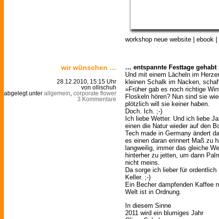
workshop neue website | ebook | 
wir wünschen …
… entspannte Festtage gehabt
Und mit einem Lächeln im Herze
kleinen Schalk im Nacken, schaf
28.12.2010, 15:15 Uhr
von ollischuh
»Früher gab es noch richtige Win
abgelegt unter
allgemein
,
corporate flower
Floskeln hören? Nun sind sie wied
3 Kommentare
plötzlich will sie keiner haben.
Doch. Ich. ;-)
Ich liebe Wetter. Und ich liebe J
einen die Natur wieder auf den B
Tech made in Germany ändert da
es einen daran erinnert Maß zu h
langweilig, immer das gleiche W
hinterher zu jetten, um dann Pa
nicht meins.
Da sorge ich lieber für ordentlich
Keller. ;-)
Ein Becher dampfenden Kaffee 
Welt ist in Ordnung.
In diesem Sinne
2011 wird ein blumiges Jahr