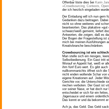
Offenbar löste dies bei
Karin Jan
»Crowdsourcing, Contests, Open 
der ich herzlich eingeladen wurde
Der Einladung will ich nun gern f
Gedanken dazu beitragen. Dabei 
nicht so ohne weiteres und schon
beantworten. Das plakative »gut 
schwarz/weiß gemeint, liefert d
Antworten, die zeigen, daß es da
Der Bogen der Fragestellung ist 
mich bei meinen Ausführungen au
Kreativbranche beschränken.
Crowdsourcing ist wie schlec
Man stelle sich ein riesiges, lee
Selbstbedienung. Ein Gast tritt e
Worauf er Appetit hat, weiß er al
ihm fünf Euro wert. Es gibt auch k
nullkommanichts öffnet sich die
nicht enden wollende Schar von 
eigene Kreationen auf. Jeder Möc
Gerichte vor, die Unterschiede sin
riechen verboten. Der Gast ist völ
vor seiner Nase, er hat doch nur 
entscheidet er sich für ein fettes
Jägersauce und einem ordentlich
Das kennt er und da bekommt er o
Ach ja, das Geld. Das Geld sackt