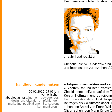
Die Interviews führte Christina S
c. sahr | agd redaktion
Übrigens, die AGD »viertel« sind 
und Interessierte zu beziehen:
A
handbuch kundennutzen
erfolgreich vermarkten und ve
»Experten-Rat und Best Practice 
Checklisten«, heißt es auf dem T
06.01.2010, 17:06 Uhr
von ollischuh
Kerstin Hoffmann und Betreiber
abgelegt unter
allgemein
,
bewegendes
,
Kommunikationsblog
. Und die ge
designers letteratur
,
empfehlungen
,
Beiträgen als Co-Autoren dabei.
marketing
,
publikationen
,
transparenz
schon den Artikel von Frank Wei
kommentieren »
Oliver Schuh, den Mann für die C