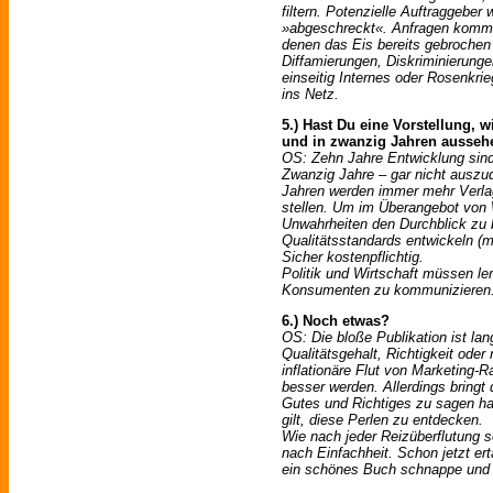
filtern. Potenzielle Auftraggebe
»abgeschreckt«. Anfragen komme
denen das Eis bereits gebrochen 
Diffamierungen, Diskriminierung
einseitig Internes oder Rosenkrie
ins Netz.
5.) Hast Du eine Vorstellung, 
und in zwanzig Jahren ausseh
OS: Zehn Jahre Entwicklung sind 
Zwanzig Jahre – gar nicht auszu
Jahren werden immer mehr Verlag
stellen. Um im Überangebot von
Unwahrheiten den Durchblick zu 
Qualitätsstandards entwickeln (
Sicher kostenpflichtig.
Politik und Wirtschaft müssen l
Konsumenten zu kommunizieren
6.) Noch etwas?
OS: Die bloße Publikation ist lan
Qualitätsgehalt, Richtigkeit oder
inflationäre Flut von Marketing-R
besser werden. Allerdings bringt
Gutes und Richtiges zu sagen hab
gilt, diese Perlen zu entdecken.
Wie nach jeder Reizüberflutung 
nach Einfachheit. Schon jetzt er
ein schönes Buch schnappe und 