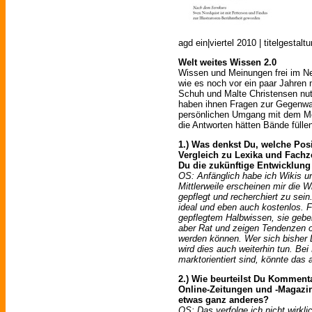
agd ein|viertel 2010 | titelgestal
Welt weites Wissen 2.0
Wissen und Meinungen frei im Net
wie es noch vor ein paar Jahren 
Schuh und Malte Christensen nut
haben ihnen Fragen zur Gegenwar
persönlichen Umgang mit dem Med
die Antworten hätten Bände fülle
1.) Was denkst Du, welche Pos
Vergleich zu Lexika und Fachz
Du die zukünftige Entwicklung
OS: Anfänglich habe ich Wikis u
Mittlerweile erscheinen mir die Wi
gepflegt und recherchiert zu sei
ideal und eben auch kostenlos. F
gepflegtem Halbwissen, sie geben
aber Rat und zeigen Tendenzen od
werden können. Wer sich bisher L
wird dies auch weiterhin tun. Bei 
marktorientiert sind, könnte das
2.) Wie beurteilst Du Kommenta
Online-Zeitungen und -Magazine
etwas ganz anderes?
OS: Das verfolge ich nicht wirkli