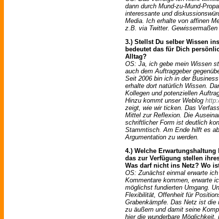
dann durch Mund-zu-Mund-Propag
interessante und diskussionswürd
Media. Ich erhalte von affinen M
z.B. via Twitter. Gewissermaßen 
3.) Stellst Du selber Wissen i
bedeutet das für Dich persönli
Alltag?
OS: Ja, ich gebe mein Wissen stä
auch dem Auftraggeber gegenüber
Seit 2006 bin ich in der Busines
erhalte dort natürlich Wissen. D
Kollegen und potenziellen Auftra
Hinzu kommt unser Weblog
http
zeigt, wie wir ticken. Das Verfas
Mittel zur Reflexion. Die Ausei
schriftlicher Form ist deutlich ko
Stammtisch. Am Ende hilft es abe
Argumentation zu werden.
4.) Welche Erwartungshaltung 
das zur Verfügung stellen ihre
Was darf nicht ins Netz? Wo ist
OS: Zunächst einmal erwarte ich
Kommentare kommen, erwarte ich
möglichst fundierten Umgang. Un
Flexibilität, Offenheit für Posit
Grabenkämpfe. Das Netz ist die i
zu äußern und damit seine Komp
hier die wunderbare Möglichkeit, 