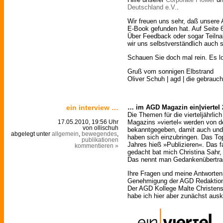
Deutschland e.V.
.
Wir freuen uns sehr, daß unsere 
E-Book gefunden hat. Auf Seite 6
Über Feedback oder sogar Teilna
wir uns selbstverständlich auch s
Schauen Sie doch mal rein. Es lo
Gruß vom sonnigen Elbstrand
Oliver Schuh | agd | die gebrauch
ein interview …
… im AGD Magazin ein|viertel 
Die Themen für die vierteljährl
Magazins »viertel« werden von d
17.05.2010, 19:56 Uhr
von ollischuh
bekanntgegeben, damit auch und 
abgelegt unter
allgemein
,
bewegendes
,
haben sich einzubringen. Das Top
publikationen
Jahres hieß »Publizieren«. Das 
kommentieren »
gedacht bat mich Christina Sahr
Das nennt man Gedankenübertra
Ihre Fragen und meine Antworten d
Genehmigung der AGD Redaktion 
Der AGD Kollege Malte Christens
habe ich hier aber zunächst ausko