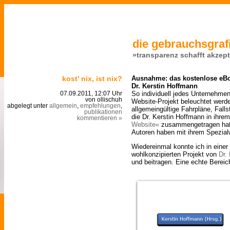
die gebrauchsgrafi
»transparenz schafft akzep
kost’ nix, ist nix?
Ausnahme: das kostenlose eB
Dr. Kerstin Hoffmann
So individuell jedes Unternehmen
07.09.2011, 12:07 Uhr
von ollischuh
Website-Projekt beleuchtet werde
abgelegt unter
allgemein
,
empfehlungen
,
allgemeingültige Fahrpläne, Fall
publikationen
die Dr. Kerstin Hoffmann in ihre
kommentieren »
Website«
zusammengetragen hat. 
Autoren haben mit ihrem Spezial
Wiedereinmal konnte ich in einer
wohlkonzipierten Projekt von
Dr.
und beitragen. Eine echte Bereic