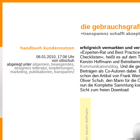
die gebrauchsgrafi
»transparenz schafft akzep
handbuch kundennutzen
erfolgreich vermarkten und ve
»Experten-Rat und Best Practice 
Checklisten«, heißt es auf dem T
06.01.2010, 17:06 Uhr
von ollischuh
Kerstin Hoffmann und Betreiber
abgelegt unter
allgemein
,
bewegendes
,
Kommunikationsblog
. Und die ge
designers letteratur
,
empfehlungen
,
Beiträgen als Co-Autoren dabei.
marketing
,
publikationen
,
transparenz
schon den Artikel von Frank Wei
Oliver Schuh, den Mann für die C
nun die Komplette Sammlung kom
Sicht zum freien Download: