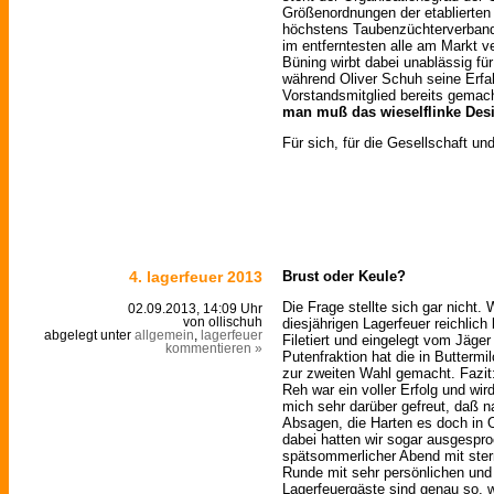
Größenordnungen der etablierten
höchstens Taubenzüchterverband
im entferntesten alle am Markt v
Büning wirbt dabei unablässig für
während Oliver Schuh seine Erfa
Vorstandsmitglied bereits gema
man muß das wieselflinke Des
Für sich, für die Gesellschaft un
4. lagerfeuer 2013
Brust oder Keule?
Die Frage stellte sich gar nicht.
02.09.2013, 14:09 Uhr
diesjährigen Lagerfeuer reichlich
von ollischuh
abgelegt unter
allgemein
,
lagerfeuer
Filetiert und eingelegt vom Jäger
kommentieren »
Putenfraktion hat die in Buttermi
zur zweiten Wahl gemacht. Fazit:
Reh war ein voller Erfolg und wir
mich sehr darüber gefreut, daß n
Absagen, die Harten es doch in O
dabei hatten wir sogar ausgespr
spätsommerlicher Abend mit ste
Runde mit sehr persönlichen und
Lagerfeuergäste sind genau so, w