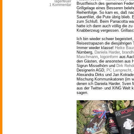
lagerfeuer
Brustfleisch des gemeinen Feder
1 Kommentar
Grillgelage eines Besseren belehr
Reihenfolge. So kam es, daß n
Sauenfilet, die Pute übrig blieb
zum Schluß. Beim Panacotta war 
hatte ich dann auch völlig die z
Knabberzeug vergessen. Grillasc
Ich bin wieder schwer begeister
Reisestrapazen die diesjährigen
Immer wieder klasse!
Heike Bau
Nürnberg,
Daniela Harder
,
brandh
Maschmann
,
logoinform
aus Aach
den Gästen, die ansonsten aus
Sigrun Misselhörn und
Dirk Rehd
Designerin AGD,
PC Lamprecht
,
Alexandra Dirks und Jan Kotrad
Mischung Kommunikatoren (im wa
denen ich Daniela Harder, Sve
aus der Twitter- und XING Welt k
sagen.