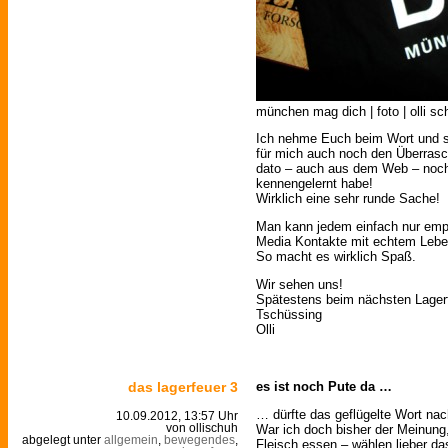
münchen mag dich | foto | olli sc
Ich nehme Euch beim Wort und sag
für mich auch noch den Überrasc
dato – auch aus dem Web – noch 
kennengelernt habe!
Wirklich eine sehr runde Sache!
Man kann jedem einfach nur empf
Media Kontakte mit echtem Leben
So macht es wirklich Spaß.
Wir sehen uns!
Spätestens beim nächsten Lagerfe
Tschüssing
Olli
das lagerfeuer 3
es ist noch Pute da …
… dürfte das geflügelte Wort nac
10.09.2012, 13:57 Uhr
War ich doch bisher der Meinung
von ollischuh
abgelegt unter
allgemein
,
bewegendes
,
Fleisch essen – wählen lieber das