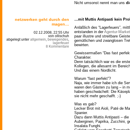
Nicht umsonst nennt man uns
di
netzwerken geht durch den
…mit Muttis Antipasti kein Pr
magen…
Anläßlich des “Lagerfeuers”, mittl
entstanden in der
Agentur-Market
02.12.2008, 22:55 Uhr
paar illustre und streitbare Gei
von ollischuh
abgelegt unter
allgemein
,
bewegendes
,
gemütlichen und zwanglosen Tre
lagerfeuer
bewirten.
8 Kommentare
Gewissermaßen “Das fast perfekt
Charakter.
Denn tatsächlich war es die erst
Kollegen, die allesamt im Bereic
Und das einem Nordlicht.
Warum “fast perfekt”?
Naja, wie immer habe ich die Ser
waren den Gästen zu lang – in m
haben geschwächelt: Die Käsepl
sie nicht mehr geschafft. ;-)
Was es gab?
Lecker Brot mit Aioli, Paté de M
Spanier.
Dazu dann Muttis Antipasti – die 
Auberginen, Paprika, Zucchini, g
Insalata Funghi.