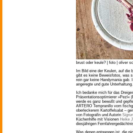
brust oder keule? | foto | oliver 
Im Bild eine der Keulen, auf die
gibt es keine Beweisfotos, was si
rein gar keine Handymania gab. I
angeregte und gute Unterhaltung.
Ich bedanke mich für das Dreiges
Präsentationsoptimierer »Pezl« 
werde es ganz bewußt und gepfle
ARTERO Tempranillo vom fisch
oberleckerem Kartoffelsalat – ge
von Fotografin und Autorin
Sigru
Küchenhilfe mit Visionen
Heike 
diesjährigen Fernfahrergedächtni
Was denen entgangen ist, die nic