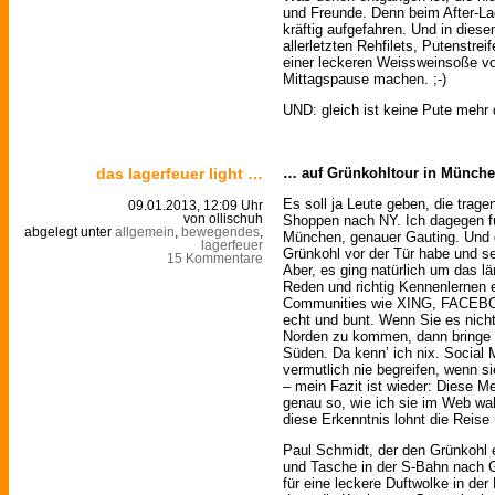
und Freunde. Denn beim After-La
kräftig aufgefahren. Und in dies
allerletzten Rehfilets, Putenstre
einer leckeren Weissweinsoße vo
Mittagspause machen. ;-)
UND: gleich ist keine Pute mehr d
das lagerfeuer light …
… auf Grünkohltour in Münch
Es soll ja Leute geben, die trag
09.01.2013, 12:09 Uhr
Shoppen nach NY. Ich dagegen 
von ollischuh
abgelegt unter
allgemein
,
bewegendes
,
München, genauer Gauting. Und 
lagerfeuer
Grünkohl vor der Tür habe und se
15 Kommentare
Aber, es ging natürlich um das lä
Reden und richtig Kennenlernen e
Communities wie XING, FACEBO
echt und bunt. Wenn Sie es nich
Norden zu kommen, dann bringe ic
Süden. Da kenn’ ich nix. Social 
vermutlich nie begreifen, wenn si
– mein Fazit ist wieder: Diese 
genau so, wie ich sie im Web wa
diese Erkenntnis lohnt die Reise
Paul Schmidt, der den Grünkohl 
und Tasche in der S-Bahn nach G
für eine leckere Duftwolke in de