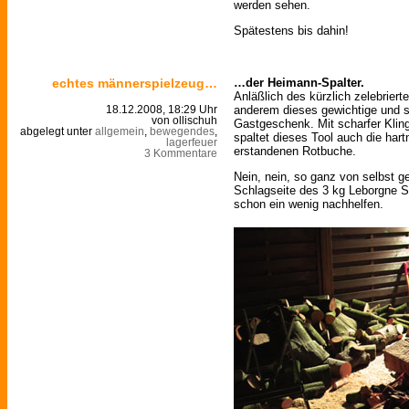
werden sehen.
Spätestens bis dahin!
echtes männerspielzeug…
…der Heimann-Spalter.
Anläßlich des kürzlich zelebriert
anderem dieses gewichtige und s
18.12.2008, 18:29 Uhr
von ollischuh
Gastgeschenk. Mit scharfer Klin
abgelegt unter
allgemein
,
bewegendes
,
spaltet dieses Tool auch die har
lagerfeuer
erstandenen Rotbuche.
3 Kommentare
Nein, nein, so ganz von selbst ge
Schlagseite des 3 kg Leborgne 
schon ein wenig nachhelfen.