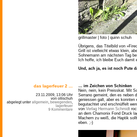
grillmaster | foto | quinn schuh
Übrigens, das Titelbild von »Fire
Grill ist vielleicht etwas klein, 
Sohnemann am nächsten Tag beim
Ich hoffe, ich bleibe Euch damit 
Und, ach ja, es ist noch Pute 
das lagerfeuer 2 …
… im Zeichen von Schinken
Nein, nein, kein Preisskat. Mit S
Serrano gemeint, den es neben d
23.11.2009, 13:06 Uhr
von ollischuh
geniessen galt, aber es konnten
abgelegt unter
allgemein
,
bewegendes
,
begutachtet und erschnüffelt wer
lagerfeuer
von
Verlag Hermann Schmidt
roc
9 Kommentare
an dem Chamonix Fond Druck la
Machern zu weiß, die Haptik sol
eben. ;-)