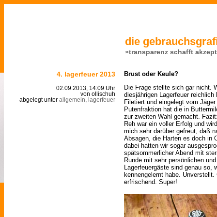
die gebrauchsgrafi
»transparenz schafft akzep
4. lagerfeuer 2013
Brust oder Keule?
Die Frage stellte sich gar nicht.
02.09.2013, 14:09 Uhr
diesjährigen Lagerfeuer reichlich
von ollischuh
abgelegt unter
allgemein
,
lagerfeuer
Filetiert und eingelegt vom Jäger
Putenfraktion hat die in Buttermi
zur zweiten Wahl gemacht. Fazit:
Reh war ein voller Erfolg und wir
mich sehr darüber gefreut, daß n
Absagen, die Harten es doch in O
dabei hatten wir sogar ausgespr
spätsommerlicher Abend mit ste
Runde mit sehr persönlichen und
Lagerfeuergäste sind genau so, w
kennengelernt habe. Unverstellt.
erfrischend. Super!