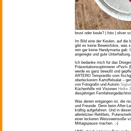
brust oder keule? | foto | oliver 
Im Bild eine der Keulen, auf die
gibt es keine Beweisfotos, was si
rein gar keine Handymania gab. I
angeregte und gute Unterhaltung.
Ich bedanke mich für das Dreiges
Präsentationsoptimierer »Pezl« 
werde es ganz bewußt und gepfle
ARTERO Tempranillo vom fisch
oberleckerem Kartoffelsalat – ge
von Fotografin und Autorin
Sigru
Küchenhilfe mit Visionen
Heike 
diesjährigen Fernfahrergedächtni
Was denen entgangen ist, die nic
und Freunde. Denn beim After-La
kräftig aufgefahren. Und in dies
allerletzten Rehfilets, Putenstre
einer leckeren Weissweinsoße vo
Mittagspause machen. ;-)