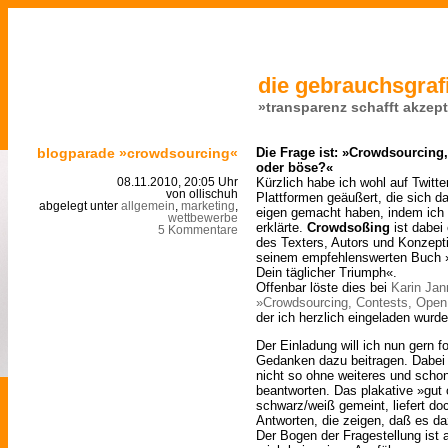
die gebrauchsgrafi
»transparenz schafft akzep
blogparade »crowdsourcing«
Die Frage ist: »Crowdsourcing,
oder böse?«
Kürzlich habe ich wohl auf Twitte
08.11.2010, 20:05 Uhr
von ollischuh
Plattformen geäußert, die sich d
abgelegt unter
allgemein
,
marketing
,
eigen gemacht haben, indem ich 
wettbewerbe
erklärte.
Crowdsoßing
ist dabei
5 Kommentare
des Texters, Autors und Konzept
seinem empfehlenswerten Buch 
Dein täglicher Triumph«.
Offenbar löste dies bei
Karin Jan
»Crowdsourcing, Contests, Open 
der ich herzlich eingeladen wurde
Der Einladung will ich nun gern f
Gedanken dazu beitragen. Dabei 
nicht so ohne weiteres und schon
beantworten. Das plakative »gut 
schwarz/weiß gemeint, liefert d
Antworten, die zeigen, daß es da
Der Bogen der Fragestellung ist 