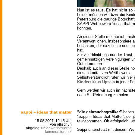
Nun ist es raus. Es hat nicht soll
Leider müssen wir, bzw. die Kind
Petersburg die traurige Botschaf
SAPPI Wettbewerb “ideas that mat
konnten.
An dieser Stelle möchte ich mic
Verantwortlichen, insbesondere a
bedanken, der exzellente und leb
hat.
Zur Zeit bleibt uns nur der Trost
gemeinnützigen Vereinigungen u
Gute kommen.
Deshalb auch an dieser Stelle n
diesen karitativen Wettbewerb.
Selbstverständlich rufen wir hier
Kinderzirkus Upsala
in jeder Fo
Gern werden wir auch im nächst
nach St. Petersburg zu holen.
sappi – ideas that matter
“die gebrauchsgrafiker”
haben 
“Sappi – Ideas that Matter”, der 
teilgenommen. Ob erfolgreich, we
15.08.2007, 19:45 Uhr
von ollischuh
abgelegt unter
wettbewerbe
Sappi unterstützt mit diesem W
kommentieren »