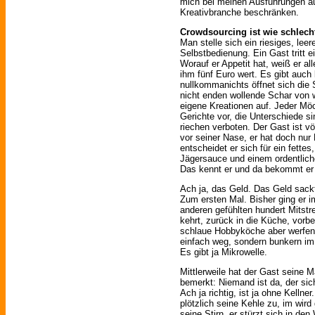
mich bei meinen Ausführungen au
Kreativbranche beschränken.
Crowdsourcing ist wie schlec
Man stelle sich ein riesiges, lee
Selbstbedienung. Ein Gast tritt e
Worauf er Appetit hat, weiß er al
ihm fünf Euro wert. Es gibt auch k
nullkommanichts öffnet sich die
nicht enden wollende Schar von 
eigene Kreationen auf. Jeder Möc
Gerichte vor, die Unterschiede sin
riechen verboten. Der Gast ist völ
vor seiner Nase, er hat doch nur 
entscheidet er sich für ein fettes
Jägersauce und einem ordentlich
Das kennt er und da bekommt er o
Ach ja, das Geld. Das Geld sackt
Zum ersten Mal. Bisher ging er i
anderen gefühlten hundert Mitstr
kehrt, zurück in die Küche, vorb
schlaue Hobbyköche aber werfen i
einfach weg, sondern bunkern im
Es gibt ja Mikrowelle.
Mittlerweile hat der Gast seine M
bemerkt: Niemand ist da, der sich
Ach ja richtig, ist ja ohne Kellne
plötzlich seine Kehle zu, im wird
seine Stirn, er stürzt sich in de