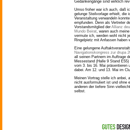
Gedankengänge sind wirklich revo
Umso froher war ich auch, daß ic
gelunge Steilvorlage erhielt, di
Veranstaltung verwandeln konnte
empfunden. Denn als Vertreter der
Vorstandsmitglied der
Allianz de
Mundo Beirat
, waren auch meine
vermute ich, werden wohl nicht 
Ringelpietz mit Anfassen haben wi
Eine gelungene Auftaktveranstalt
Navigationskongress zur drupa 
all seinen Partnern im Auftrage 
Messestand (Halle 9 Stand E55) 
vom 3. bis 16. Mai präsentieren 
dabei. Am 12. und 13. Mai im Clu
Meinen Vortrag stelle ich anbei, 
nicht ausformuliert ist und ohne
anderen der tiefere Sinn vielleic
selbst.