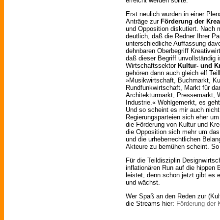
erreicht werden sollte.
Erst neulich wurden in einer Plen
Anträge zur
Förderung der Kreat
und Opposition diskutiert. Nach
deutlich, daß die Redner Ihrer Par
unterschiedliche Auffassung davo
dehnbaren Oberbegriff Kreativwi
daß dieser Begriff unvollständig
Wirtschaftssektor
Kultur- und Kr
gehören dann auch gleich elf Teil
»Musikwirtschaft, Buchmarkt, Ku
Rundfunkwirtschaft, Markt für da
Architekturmarkt, Pressemarkt,
Industrie.« Wohlgemerkt, es geht
Und so scheint es mir auch nicht
Regierungsparteien sich eher um 
die Förderung von Kultur und Kr
die Opposition sich mehr um da
und die urheberrechtlichen Belang
Akteure zu bemühen scheint. So
Für die Teildisziplin Designwirtsc
inflationären Run auf die hippen
leistet, denn schon jetzt gibt es
und wächst.
Wer Spaß an den Reden zur (Kultu
die Streams hier:
Förderung der K