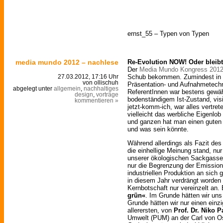
ernst_55 – Typen von Typen
media mundo 2012 – nachlese
Re-Evolution NOW! Oder bleibt
Der
Media Mundo Kongress 201
Schub bekommen. Zumindest in S
27.03.2012, 17:16 Uhr
von ollischuh
Präsentation- und Aufnahmetechn
abgelegt unter
allgemein
,
nachhaltiges
ReferentInnen war bestens gewäh
design
,
vorträge
bodenständigem Ist-Zustand, vis
kommentieren »
jetzt-komm-ich, war alles vertret
vielleicht das werbliche Eigenlob
und ganzen hat man einen gute
und was sein könnte.
Während allerdings als Fazit de
die einhellige Meinung stand, nur
unserer ökologischen Sackgasse b
nur die Begrenzung der Emission
industriellen Produktion an sich
in diesem Jahr verdrängt worden 
Kernbotschaft nur vereinzelt an.
grün«
. Im Grunde hätten wir uns
Grunde hätten wir nur einen einz
allerersten, von
Prof. Dr. Niko 
Umwelt (PUM) an der Carl von Os