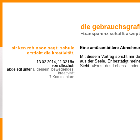
die gebrauchsgrafi
»transparenz schafft akzep
sir ken robinson sagt: schule
Eine amüsantbittere Abrechnu
erstickt die kreativität.
Mit diesem Vortrag spricht mir d
aus der Seele. Er bestätigt mein
13.02.2014, 11:32 Uhr
Sicht:
»Ernst des Lebens – oder:
von ollischuh
abgelegt unter
allgemein
,
bewegendes
,
kreativität
7 Kommentare