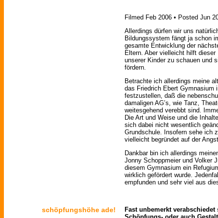
Filmed Feb 2006 • Posted Jun 2
Allerdings dürfen wir uns natürl
Bildungssystem fängt ja schon im
gesamte Entwicklung der nächste
Eltern. Aber vielleicht hilft dies
unserer Kinder zu schauen und s
fördern.
Betrachte ich allerdings meine al
das Friedrich Ebert Gymnasium in
festzustellen, daß die nebenschul
damaligen AG’s, wie Tanz, Theate
weitesgehend verebbt sind. Immerh
Die Art und Weise und die Inhalt
sich dabei nicht wesentlich geän
Grundschule. Insofern sehe ich z
vielleicht begründet auf der Angs
Dankbar bin ich allerdings meine
Jonny Schoppmeier und Volker Ju
diesem Gymnasium ein Refugium 
wirklich gefördert wurde. Jedenfa
empfunden und sehr viel aus die
schöpfungshöhe ade!
Fast unbemerkt verabschiedet 
Schöpfungs- oder auch Gesta