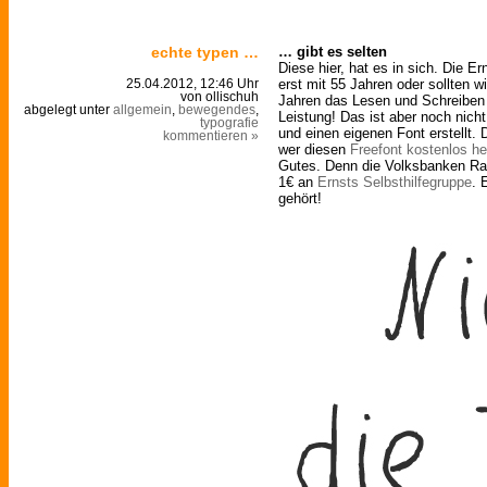
echte typen …
… gibt es selten
Diese hier, hat es in sich. Die E
erst mit 55 Jahren oder sollten w
25.04.2012, 12:46 Uhr
von ollischuh
Jahren das Lesen und Schreiben g
abgelegt unter
allgemein
,
bewegendes
,
Leistung! Das ist aber noch nicht
typografie
und einen eigenen Font erstellt. D
kommentieren »
wer diesen
Freefont kostenlos he
Gutes. Denn die Volksbanken Ra
1€ an
Ernsts Selbsthilfegruppe
. 
gehört!