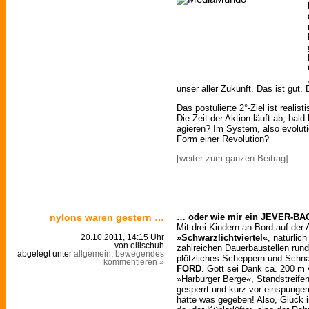
unser aller Zukunft. Das ist gut. 
Das postulierte 2°-Ziel ist realist
Die Zeit der Aktion läuft ab, bald
agieren? Im System, also evolut
Form einer Revolution?
[weiter zum ganzen Beitrag]
nylons waren gestern …
… oder wie mir ein JEVER-BAG
Mit drei Kindern an Bord auf der
»Schwarzlichtviertel«
, natürlic
20.10.2011, 14:15 Uhr
von ollischuh
zahlreichen Dauerbaustellen run
abgelegt unter
allgemein
,
bewegendes
plötzliches Scheppern und Schn
kommentieren »
FORD
. Gott sei Dank ca. 200 m 
»Harburger Berge«, Standstreifen
gesperrt und kurz vor einspurige
hätte was gegeben! Also, Glück 