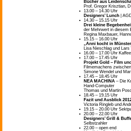
Bücher aus Leidenscha
Prof. Gregor Krisztian, 
13.00 – 14.30 Uhr
Designers’ Lunch
| AGD
14.30 – 15.15 Uhr
Drei kleine Begebenhei
der Mehrwert in diesem 
Regina Maxbauer, Hann
15.15 – 16.00 Uhr
„Anni kocht in Münste
Lisa Nieschlag und Lars
16.00 – 17.00 Uhr Kaffe
17.00 – 17.45 Uhr
Projekt Gold – Film un
Filmemachens zwischen A
Simone Wendel und Mari
17.45 – 18.45 Uhr
NEA MACHINA
– Die K
Hand-Computer
Thomas und Martin Posc
18.45 – 19.15 Uhr
Fazit und Ausblick 201
Victoria Ringleb und An
19.15 – 20.00 Uhr Sektp
20.00 – 22.00 Uhr
Designers’ Grill & Buff
Selbstzahler
22.00 – open end