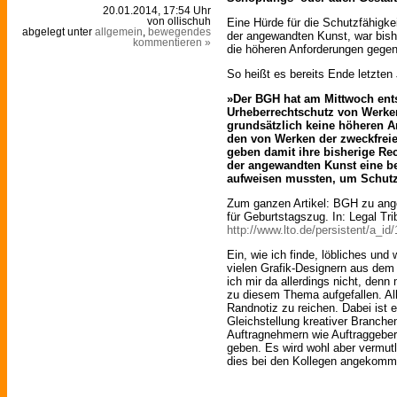
20.01.2014, 17:54 Uhr
Eine Hürde für die Schutzfähigke
von ollischuh
abgelegt unter
allgemein
,
bewegendes
der angewandten Kunst, war bish
kommentieren »
die höheren Anforderungen gegen
So heißt es bereits Ende letzten
»Der BGH hat am Mittwoch ent
Urheberrechtschutz von Werke
grundsätzlich keine höheren A
den von Werken der zweckfreie
geben damit ihre bisherige R
der angewandten Kunst eine b
aufweisen mussten, um Schut
Zum ganzen Artikel: BGH zu ang
für Geburtstagszug. In: Legal T
http://www.lto.de/persistent/a_id
Ein, wie ich finde, löbliches un
vielen Grafik-Designern aus dem
ich mir da allerdings nicht, denn
zu diesem Thema aufgefallen. All
Randnotiz zu reichen. Dabei ist e
Gleichstellung kreativer Branche
Auftragnehmern wie Auftraggeber
geben. Es wird wohl aber vermutl
dies bei den Kollegen angekomme