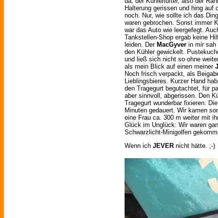
da, der Kühlerlüfter, also der Ra
Halterung gerissen und hing auf d
noch. Nur, wie sollte ich das Ding
waren gebrochen. Sonst immer K
war das Auto wie leergefegt. Au
Tankstellen-Shop ergab keine Hil
leiden. Der
MacGyver
in mir sah
den Kühler gewickelt. Pustekuche
und ließ sich nicht so ohne weit
als mein Blick auf einen meiner
Noch frisch verpackt, als Beiga
Lieblingsbieres. Kurzer Hand ha
den Tragegurt begutachtet, für p
aber sinnvoll, abgerissen. Den K
Tragegurt wunderbar fixieren. Die
Minuten gedauert. Wir kamen somi
eine Frau ca. 300 m weiter mit i
Glück im Unglück: Wir waren gan
Schwarzlicht-Minigolfen gekomme
Wenn ich
JEVER
nicht hätte. ;-)