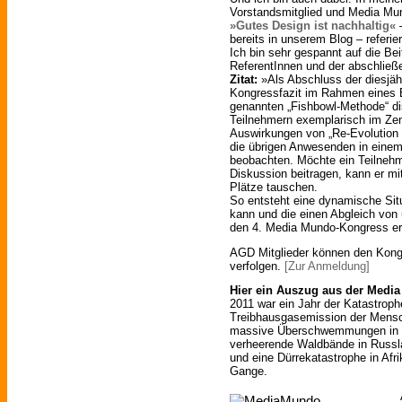
Vorstandsmitglied und Media Mu
»Gutes Design ist nachhaltig«
–
bereits in unserem Blog – referie
Ich bin sehr gespannt auf die Be
ReferentInnen und der abschlie
Zitat:
»Als Abschluss der diesjä
Kongressfazit im Rahmen eines E
genannten „Fishbowl-Methode“ dis
Teilnehmern exemplarisch im Zen
Auswirkungen von „Re-Evolution 
die übrigen Anwesenden in eine
beobachten. Möchte ein Teilneh
Diskussion beitragen, kann er mi
Plätze tauschen.
So entsteht eine dynamische Situa
kann und die einen Abgleich von 
den 4. Media Mundo-Kongress er
AGD Mitglieder können den Kong
verfolgen.
[Zur Anmeldung]
Hier ein Auszug aus der Media
2011 war ein Jahr der Katastroph
Treibhausgasemission der Mens
massive Überschwemmungen in S
verheerende Waldbände in Russla
und eine Dürrekatastrophe in Afri
Gange.