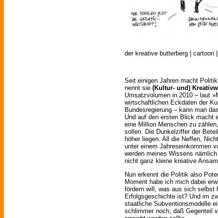
der kreative butterberg | cartoon 
Seit einigen Jahren macht Polit
nennt sie
(Kultur- und) Kreativw
Umsatzvolumen in 2010 – laut »
wirtschaftlichen Eckdaten der Kul
Bundesregierung – kann man das
Und auf den ersten Blick macht e
eine Million Menschen zu zählen,
sollen. Die Dunkelziffer der Betei
höher liegen. All die Neffen, Nich
unter einem Jahreseinkommen von
werden meines Wissens nämlich n
nicht ganz kleine kreative Ansa
Nun erkennt die Politik also Poten
Moment habe ich mich dabei erw
fördern will, was aus sich selbst
Erfolgsgeschichte ist? Und im zw
staatliche Subventionsmodelle ein,
schlimmer noch, daß Gegenteil v