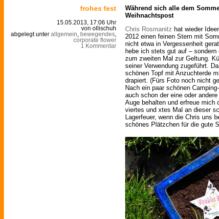
frohes fest
Während sich alle dem Somme
Weihnachtspost
15.05.2013, 17:06 Uhr
Chris Rosmanitz
hat wieder Idee
von ollischuh
abgelegt unter
allgemein
,
bewegendes
,
2012 einen feinen Stern mit Som
corporate flower
nicht etwa in Vergessenheit ger
1 Kommentar
hebe ich stets gut auf – sondern
zum zweiten Mal zur Geltung. Kü
seiner Verwendung zugeführt. Das
schönen Topf mit Anzuchterde m
drapiert. (Fürs Foto noch nicht 
Nach ein paar schönen Camping-
auch schon der eine oder andere 
Auge behalten und erfreue mich d
viertes und xtes Mal an dieser 
Lagerfeuer, wenn die Chris uns b
schönes Plätzchen für die gute 