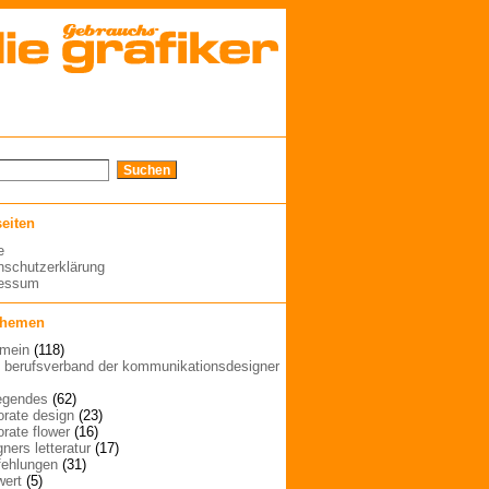
seiten
e
nschutzerklärung
ressum
themen
emein
(118)
| berufsverband der kommunikationsdesigner
egendes
(62)
orate design
(23)
orate flower
(16)
ners letteratur
(17)
ehlungen
(31)
wert
(5)