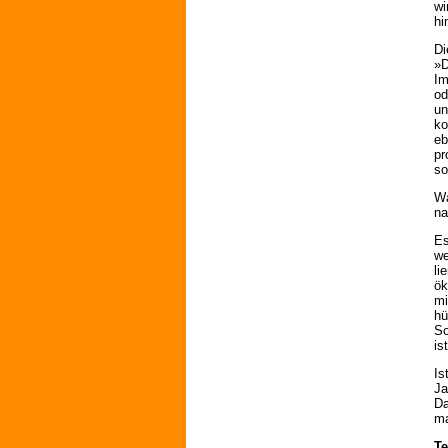
wi
hi
Di
»D
Im
od
un
ko
eb
pr
so
Wa
na
Es
we
li
ök
mi
hü
So
is
Is
Ja
Da
m
Te