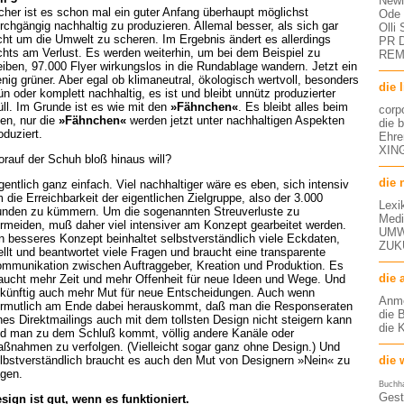
NewM
cher ist es schon mal ein guter Anfang überhaupt möglichst
Ode 
rchgängig nachhaltig zu produzieren. Allemal besser, als sich gar
Olli
cht um die Umwelt zu scheren. Im Ergebnis ändert es allerdings
PR D
chts am Verlust. Es werden weiterhin, um bei dem Beispiel zu
RE
eiben, 97.000 Flyer wirkungslos in die Rundablage wandern. Jetzt ein
nig grüner. Aber egal ob klimaneutral, ökologisch wertvoll, besonders
die 
ün oder komplett nachhaltig, es ist und bleibt unnütz produzierter
ll. Im Grunde ist es wie mit den
»Fähnchen«
. Es bleibt alles beim
corp
ten, nur die
»Fähnchen«
werden jetzt unter nachhaltigen Aspekten
die 
oduziert.
Ehre
XING
rauf der Schuh bloß hinaus will?
die 
gentlich ganz einfach. Viel nachhaltiger wäre es eben, sich intensiv
 die Erreichbarkeit der eigentlichen Zielgruppe, also der 3.000
Lexi
nden zu kümmern. Um die sogenannten Streuverluste zu
Medi
rmeiden, muß daher viel intensiver am Konzept gearbeitet werden.
UMW
n besseres Konzept beinhaltet selbstverständlich viele Eckdaten,
ZUK
ellt und beantwortet viele Fragen und braucht eine transparente
mmunikation zwischen Auftraggeber, Kreation und Produktion. Es
die 
aucht mehr Zeit und mehr Offenheit für neue Ideen und Wege. Und
künftig auch mehr Mut für neue Entscheidungen. Auch wenn
Anm
rmutlich am Ende dabei herauskommt, daß man die Responseraten
die 
nes Direktmailings auch mit dem tollsten Design nicht steigern kann
die 
d man zu dem Schluß kommt, völlig andere Kanäle oder
ßnahmen zu verfolgen. (Vielleicht sogar ganz ohne Design.) Und
die 
lbstverständlich braucht es auch den Mut von Designern »Nein« zu
gen.
Buchh
Gest
sign ist gut, wenn es funktioniert.