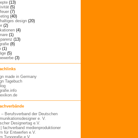
epte
(13)
ivität
(5)
rfeuer
(7)
eting
(40)
haltiges design
(20)
er
(2)
ikationen
(4)
nare
(1)
sparenz
(13)
grafie
(8)
o
(1)
räge
(5)
bewerbe
(3)
fachlinks
gn made in Germany
gn Tagebuch
blog
rafie.info
lexikon.de
fachverbände
– Berufsverband der Deutschen
unikationsdesigner e. V.
scher Designertag e.V.
 | fachverband medienproduktioner
m für Entwerfen e.V.
m Typografie e.V.