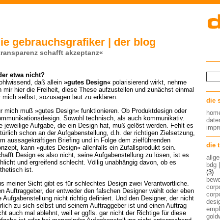
ie gebrauchsgrafiker | der blog
transparenz schafft akzeptanz«
er etwa nicht?
hlwissend, daß allein
»gutes Design«
polarisierend wirkt, nehme
h mir hier die Freiheit, diese These aufzustellen und zunächst einmal
r mich selbst, sozusagen laut zu erklären.
die 
r mich muß »gutes Design« funktionieren. Ob Produktdesign oder
hom
mmunikationsdesign. Sowohl technisch, als auch kommunikativ.
date
e jeweilige Aufgabe, die ein Design hat, muß gelöst werden. Fehlt es
imp
türlich schon an der Aufgabenstellung, d.h. der richtigen Zielsetzung,
m aussagekräftigen Briefing und in Folge dem zielführenden
die 
nzept, kann »gutes Design« allenfalls ein Zufallsprodukt sein.
hafft Design es also nicht, seine Aufgabenstellung zu lösen, ist es
allg
hlicht und ergreifend schlecht. Völlig unabhängig davon, ob es
bdg 
thetisch ist.
(3)
bew
s meiner Sicht gibt es für schlechtes Design zwei Verantwortliche.
corp
n Auftraggeber, der entweder den falschen Designer wählt oder eben
corp
e Aufgabenstellung nicht richtig definiert. Und den Designer, der nicht
desig
rlich zu sich selbst und seinem Auftraggeber ist und einen Auftrag
empf
cht auch mal ablehnt, weil er ggfls. gar nicht der Richtige für diese
gold