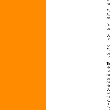
Au
na
Fo
Au
ab
Di
au
De
Bo
An
Fü
de
Fo
Te
»N
Le
sa
au
da
ei
Da
vo
tu
Ku
Un
Fl