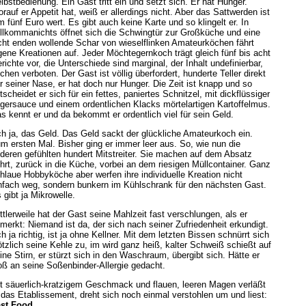
lbstbedienung. Ein Gast tritt ein und setzt sich. Er hat Hunger.
rauf er Appetit hat, weiß er allerdings nicht. Aber das Sattwerden ist
m fünf Euro wert. Es gibt auch keine Karte und so klingelt er. In
llkommanichts öffnet sich die Schwingtür zur Großküche und eine
cht enden wollende Schar von wieselflinken Amateurköchen fährt
gene Kreationen auf. Jeder Möchtegernkoch trägt gleich fünf bis acht
richte vor, die Unterschiede sind marginal, der Inhalt undefinierbar,
echen verboten. Der Gast ist völlig überfordert, hunderte Teller direkt
r seiner Nase, er hat doch nur Hunger. Die Zeit ist knapp und so
tscheidet er sich für ein fettes, paniertes Schnitzel, mit dickflüssiger
gersauce und einem ordentlichen Klacks mörtelartigen Kartoffelmus.
s kennt er und da bekommt er ordentlich viel für sein Geld.
h ja, das Geld. Das Geld sackt der glückliche Amateurkoch ein.
m ersten Mal. Bisher ging er immer leer aus. So, wie nun die
deren gefühlten hundert Mitstreiter. Sie machen auf dem Absatz
hrt, zurück in die Küche, vorbei an dem riesigen Müllcontainer. Ganz
hlaue Hobbyköche aber werfen ihre individuelle Kreation nicht
nfach weg, sondern bunkern im Kühlschrank für den nächsten Gast.
 gibt ja Mikrowelle.
ttlerweile hat der Gast seine Mahlzeit fast verschlungen, als er
merkt: Niemand ist da, der sich nach seiner Zufriedenheit erkundigt.
h ja richtig, ist ja ohne Kellner. Mit dem letzten Bissen schnürrt sich
ötzlich seine Kehle zu, im wird ganz heiß, kalter Schweiß schießt auf
ine Stirn, er stürzt sich in den Waschraum, übergibt sich. Hätte er
oß an seine Soßenbinder-Allergie gedacht.
t säuerlich-kratzigem Geschmack und flauen, leeren Magen verläßt
 das Etablissement, dreht sich noch einmal verstohlen um und liest:
st Food
.