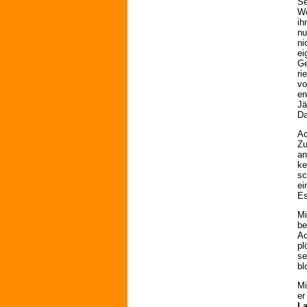
Se
Wo
ih
nu
ni
ei
Ge
ri
vo
en
Jä
Da
Ac
Zu
an
ke
sc
ei
Es
Mi
be
Ac
pl
se
bl
Mi
er
La