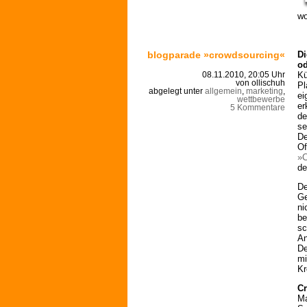
wo
blogparade »crowdsourcing«
Di
od
Kü
08.11.2010, 20:05 Uhr
von ollischuh
Pl
abgelegt unter
allgemein
,
marketing
,
ei
wettbewerbe
er
5 Kommentare
de
se
De
Of
»C
de
De
Ge
ni
be
sc
An
De
mi
Kr
Cr
Ma