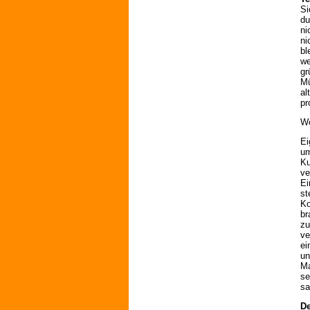
Si
du
ni
ni
bl
we
gr
Mü
al
pr
Wo
Ei
um
Ku
ve
Ei
st
Ko
br
zu
ve
ei
un
Ma
se
sa
De