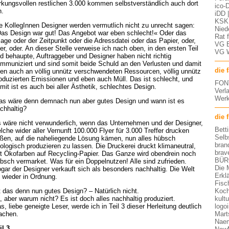
rkungsvollen restlichen 3.000 kommen selbstverständlich auch dort
ico-D
n.
iDD 
KSK 
e KollegInnen Designer werden vermutlich nicht zu unrecht sagen:
Nied
as Design war gut! Das Angebot war eben schlecht!« Oder das
Rat 
age oder der Zeitpunkt oder die Adressdatei oder das Papier, oder,
VG 
er, oder. An dieser Stelle verweise ich nach oben, in den ersten Teil
VG 
d behaupte, Auftraggeber und Designer haben nicht richtig
mmuniziert und sind somit beide Schuld an den Verlusten und damit
die 
en auch an völlig unnütz verschwendeten Ressourcen, völlig unnütz
oduzierten Emissionen und eben auch Müll. Das ist schlecht, und
FON
mit ist es auch bei aller Ästhetik, schlechtes Design.
Verl
Werk
s wäre denn demnach nun aber gutes Design und wann ist es
chhaltig?
die 
 wäre nicht verwunderlich, wenn das Unternehmen und der Designer,
Bett
lche wider aller Vernunft 100.000 Flyer für 3.000 Treffer drucken
Selb
eßen, auf die naheliegende Lösung kämen, nun alles hübsch
bran
ologisch produzieren zu lassen. Die Druckerei druckt klimaneutral,
brav
t Ökofarben auf Recycling-Papier. Das Ganze wird obendrein noch
BÜR
bsch vermarket. Was für ein Doppelnutzen! Alle sind zufrieden.
Die 
gar der Designer verkauft sich als besonders nachhaltig. Die Welt
Erkl
t wieder in Ordnung.
Fisc
Koch
t das denn nun gutes Design? – Natürlich nicht.
kult
, aber warum nicht? Es ist doch alles nachhaltig produziert.
logo
s, liebe geneigte Leser, werde ich in Teil 3 dieser Herleitung deutlich
Mart
achen.
Nae
il 3