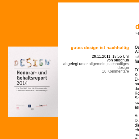
d
»
gutes design ist nachhaltig
Od
Wo
ic
29.11.2011, 18:55 Uhr
von ollischuh
fü
abgelegt unter
allgemein
,
nachhaltiges
design
Fü
16 Kommentare
Ko
Di
na
de
Ko
Sc
sc
äs
Au
De
di
eh
ni