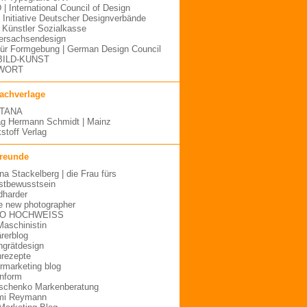
 | International Council of Design
| Initiative Deutscher Designverbände
Künstler Sozialkasse
ersachsendesign
für Formgebung | German Design Council
BILD-KUNST
WORT
fachverlage
TANA
ag Hermann Schmidt | Mainz
stoff Verlag
freunde
ina Stackelberg | die Frau fürs
stbewusstsein
dharder
e new photographer
O HOCHWEISS
Maschinistin
ärerblog
hgrätdesign
rezepte
urmarketing blog
inform
schenko Markenberatung
mi Reymann