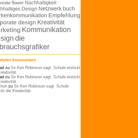
orate flower
Nachhaltigkeit
Netzwerk
buch
hhaltiges Design
rkenkommunikation
Empfehlung
Kreativität
porate design
Kommunikation
rketing
die
sign
brauchsgrafiker
letzten kommentare
ad
zu
Sir Ken Robinson sagt: Schule erstickt
reativität.
ad
zu
Sir Ken Robinson sagt: Schule erstickt
reativität.
schuh
zu
Sir Ken Robinson sagt: Schule
ckt die Kreativität.