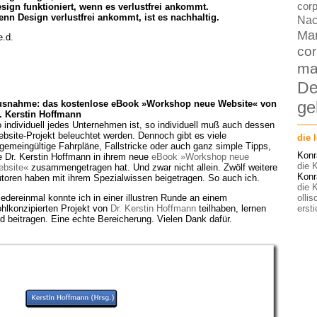
corp
sign funktioniert, wenn es verlustfrei ankommt.
nn Design verlustfrei ankommt, ist es nachhaltig.
Nac
Ma
e.d.
cor
ma
De
ge
snahme: das kostenlose eBook »Workshop neue Website« von
. Kerstin Hoffmann
 individuell jedes Unternehmen ist, so individuell muß auch dessen
bsite-Projekt beleuchtet werden. Dennoch gibt es viele
die 
lgemeingültige Fahrpläne, Fallstricke oder auch ganz simple Tipps,
Konr
e Dr. Kerstin Hoffmann in ihrem neue
eBook »Workshop neue
die K
bsite«
zusammengetragen hat. Und zwar nicht allein. Zwölf weitere
Konr
toren haben mit ihrem Spezialwissen beigetragen. So auch ich.
die K
edereinmal konnte ich in einer illustren Runde an einem
olli
hlkonzipierten Projekt von
Dr. Kerstin Hoffmann
teilhaben, lernen
ersti
d beitragen. Eine echte Bereicherung. Vielen Dank dafür.