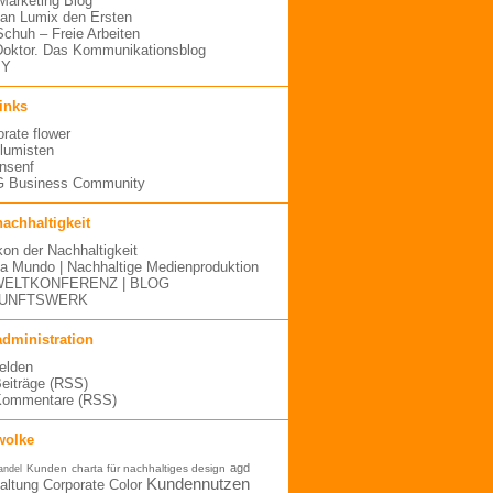
arketing Blog
an Lumix den Ersten
 Schuh – Freie Arbeiten
oktor. Das Kommunikationsblog
MY
links
orate flower
blumisten
nsenf
 Business Community
nachhaltigkeit
kon der Nachhaltigkeit
a Mundo | Nachhaltige Medienproduktion
ELTKONFERENZ | BLOG
UNFTSWERK
administration
elden
Beiträge (RSS)
Kommentare (RSS)
wolke
agd
Kunden
charta für nachhaltiges design
andel
Kundennutzen
altung
Corporate Color