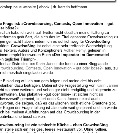
rkshop neue website | ebook | dr. kerstin hoffmann
e Frage ist: »Crowdsourcing, Contests, Open Innovation – gut
er böse?«
rzlich habe ich wohl auf Twitter recht deutlich meine Haltung zu
attformen geäußert, die sich das im Titel genannte Crowdsourcing zu
gen gemacht haben, indem ich es schlichtweg für
Crowdsoßing
klärte.
Crowdsoßing
ist dabei eine sehr treffende Wortschöpfung
s Texters, Autors und Konzeptioners
Volker Remy
, gelesen in
inem empfehlenswerten Buch »
Der Imperator im Damensattel
–
in täglicher Triumph«.
fenbar löste dies bei
Karin Janner
die Idee zu einer Blogparade
rowdsourcing, Contests, Open Innovation – gut oder böse?«
aus, zu
r ich herzlich eingeladen wurde.
r Einladung will ich nun gern folgen und meine drei bis acht
danken dazu beitragen. Dabei ist die Fragestellung von
Karin Janner
cht so ohne weiteres und schon gar nicht endgültig und allgemein zu
antworten. Das plakative »gut oder böse« ist sicher nicht so
hwarz/weiß gemeint, liefert doch
Karin Janner
selbst auch
tworten, die zeigen, daß es dazwischen noch etliche Grautöne gibt.
r Bogen der Fragestellung ist also sehr weit gespannt und ich werde
ch bei meinen Ausführungen auf das Crowdsourcing in der
eativbranche beschränken.
owdsourcing ist wie schlechte Küche – eben Crowdsoßing
n stelle sich ein riesiges, leeres Restaurant vor. Ohne Kellner.