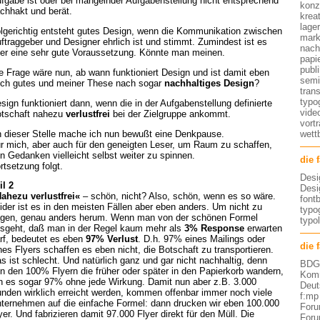
fgabe ist oder bei mangelnder Aufgabenstellung nicht entsprechend
konz
chhakt und berät.
kreat
lage
lgerichtig entsteht gutes Design, wenn die Kommunikation zwischen
mark
ftraggeber und Designer ehrlich ist und stimmt. Zumindest ist es
nach
er eine sehr gute Voraussetzung. Könnte man meinen.
papi
publ
e Frage wäre nun, ab wann funktioniert Design und ist damit eben
semi
ch gutes und meiner These nach sogar
nachhaltiges Design
?
tran
typo
sign funktioniert dann, wenn die in der Aufgabenstellung definierte
vide
tschaft nahezu
verlustfrei
bei der Zielgruppe ankommt.
vort
 dieser Stelle mache ich nun bewußt eine Denkpause.
wett
r mich, aber auch für den geneigten Leser, um Raum zu schaffen,
n Gedanken vielleicht selbst weiter zu spinnen.
die 
rtsetzung folgt.
Desi
il 2
Desi
ahezu verlustfrei«
– schön, nicht? Also, schön, wenn es so wäre.
font
ider ist es in den meisten Fällen aber eben anders. Um nicht zu
typog
gen, genau anders herum. Wenn man von der schönen Formel
typo
sgeht, daß man in der Regel kaum mehr als
3% Response
erwarten
rf, bedeutet es eben
97% Verlust
. D.h. 97% eines Mailings oder
die 
nes Flyers schaffen es eben nicht, die Botschaft zu transportieren.
s ist schlecht. Und natürlich ganz und gar nicht nachhaltig, denn
BDG 
n den 100% Flyern die früher oder später in den Papierkorb wandern,
Komm
n es sogar 97% ohne jede Wirkung. Damit nun aber z.B. 3.000
Deut
nden wirklich erreicht werden, kommen offenbar immer noch viele
f:mp
ternehmen auf die einfache Formel: dann drucken wir eben 100.000
Foru
yer. Und fabrizieren damit 97.000 Flyer direkt für den Müll. Die
Foru