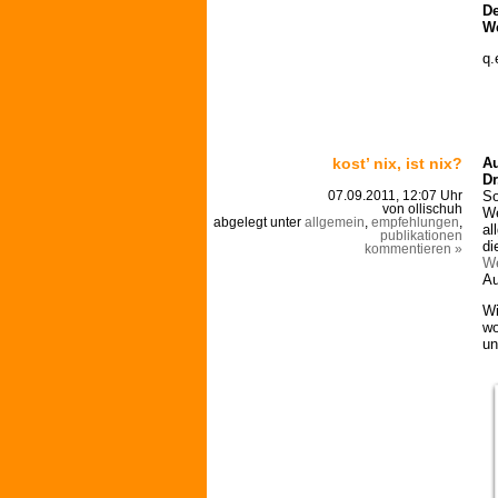
De
We
q.
kost’ nix, ist nix?
Au
Dr
So
07.09.2011, 12:07 Uhr
von ollischuh
We
abgelegt unter
allgemein
,
empfehlungen
,
al
publikationen
di
kommentieren »
We
Au
Wi
wo
un