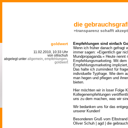
die gebrauchsgrafi
»transparenz schafft akzep
goldwert
Empfehlungen sind einfach Go
Wenn ich früher danach gefragt wu
immer sagen: »Eigentlich gar nic
11.02.2010, 10:33 Uhr
von ollischuh
Mundpropaganda.« Heute nennt 
abgelegt unter
allgemein
,
empfehlungen
,
Empfehlungsmarketing. Mit dem U
goldwert
Empfehlungsmarketing implizier
Das halte ich zumindest für fragw
individuelle Typfrage. Wie dem a
man hegen und pflegen und ihn
bieten.
Hier möchten wir in loser Folge 
Kollegenempfehlungen veröffentl
uns zu dem machen, was wir si
Wir bedanken uns für das entgeg
unserer Kunden!
Besonderen Gruß vom Elbstrand
Oliver Schuh | agd | die gebrauch