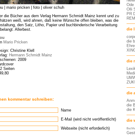
NewM
Ode 
ou | mario pricken | foto | oliver schuh
Olli
PR D
r die Bücher aus dem Verlag Hermann Schmidt Mainz kennt und zu
RE
hätzen weiß, wird ahnen, daß keine Wünsche offen bleiben, was die
staltung, den Satz, Litho, Papier und buchbinderische Verarbeitung
die 
belangt. Allerbest.
corp
lou
die 
on
Mario Pricken
Ehre
XING
sign: Christine Klell
rlag:
Hermann Schmidt Mainz
schienen: 2009
die 
rdcover
Lexi
2 Seiten
Medi
49,80
UMW
ZUK
die 
nen kommentar schreiben:
Anm
die 
die 
Name
E-Mail (wird nicht veröffentlicht)
die 
Webseite (nicht erforderlich)
Buchh
Gest