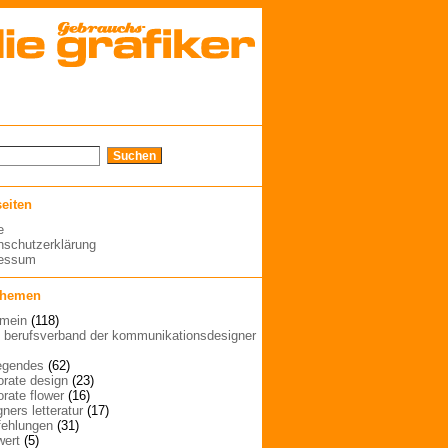
seiten
e
nschutzerklärung
ressum
themen
emein
(118)
| berufsverband der kommunikationsdesigner
egendes
(62)
orate design
(23)
orate flower
(16)
ners letteratur
(17)
ehlungen
(31)
wert
(5)