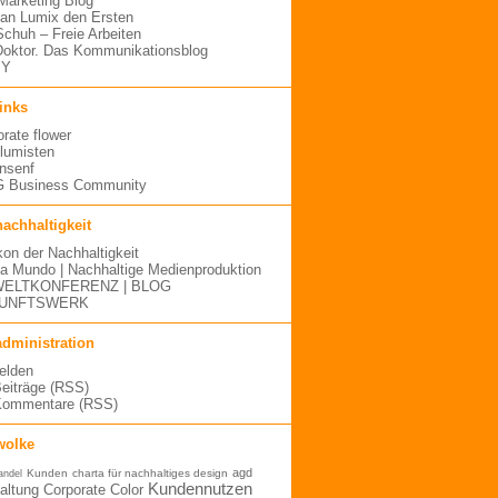
arketing Blog
an Lumix den Ersten
 Schuh – Freie Arbeiten
oktor. Das Kommunikationsblog
MY
links
orate flower
blumisten
nsenf
 Business Community
nachhaltigkeit
kon der Nachhaltigkeit
a Mundo | Nachhaltige Medienproduktion
ELTKONFERENZ | BLOG
UNFTSWERK
administration
elden
Beiträge (RSS)
Kommentare (RSS)
wolke
agd
Kunden
charta für nachhaltiges design
andel
Kundennutzen
altung
Corporate Color