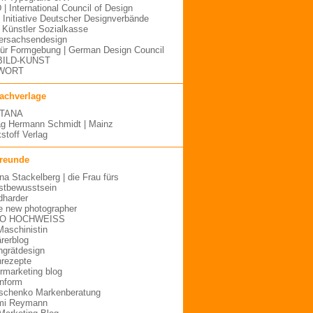
 | International Council of Design
| Initiative Deutscher Designverbände
Künstler Sozialkasse
ersachsendesign
für Formgebung | German Design Council
BILD-KUNST
WORT
fachverlage
TANA
ag Hermann Schmidt | Mainz
stoff Verlag
freunde
ina Stackelberg | die Frau fürs
stbewusstsein
dharder
e new photographer
O HOCHWEISS
Maschinistin
ärerblog
hgrätdesign
rezepte
urmarketing blog
inform
schenko Markenberatung
mi Reymann