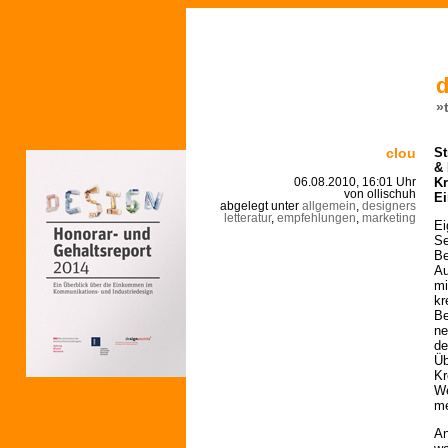
d
»
clou
St
& 
Kr
06.08.2010, 16:01 Uhr
von ollischuh
Ei
abgelegt unter
allgemein
,
designers
letteratur
,
empfehlungen
,
marketing
Ei
Se
Be
Au
mi
kr
Be
ne
de
Üb
Kr
We
me
An