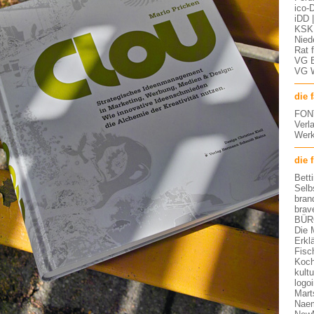
ico-D
iDD 
KSK 
Nied
Rat 
VG 
VG 
die 
FON
Verl
Werk
die 
Bett
Selb
bran
brav
BÜR
Die 
Erkl
Fisc
Koch
kult
logo
Mart
Nae