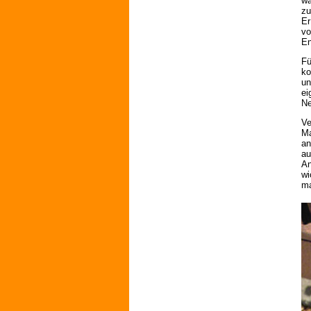
wa
zu
Er
vo
En
Fü
ko
un
ei
Ne
Ve
Ma
an
au
An
wi
ma