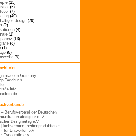
epte
(13)
ivität
(5)
rfeuer
(7)
eting
(40)
haltiges design
(20)
er
(2)
ikationen
(4)
nare
(1)
sparenz
(13)
grafie
(8)
o
(1)
räge
(5)
bewerbe
(3)
fachlinks
gn made in Germany
gn Tagebuch
blog
rafie.info
lexikon.de
fachverbände
– Berufsverband der Deutschen
unikationsdesigner e. V.
scher Designertag e.V.
 | fachverband medienproduktioner
m für Entwerfen e.V.
m Typografie e.V.