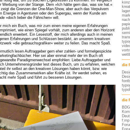
s nötig war, um zu solchen Ergebnissen zu kommen. Im Vergleich
konz
r Werbung von der Stange. Dem »Ich hätte gern das, was sie hat.«
kreat
 zeigt die Grenzen der One-Man-Show, aber auch das Verpulvern
lage
n Energie in Agenturen oder den Supergau, wenn der Kunde am
mark
de »doch lieber die Fähnchen« will.
nach
papi
r mich ein Buch, was mir zum einen meine eigenen Erfahrungen
publ
mprimiert, wie einen Spiegel vorhält, zum anderen aber den Horizont
semi
endlich erweitert. Ein Lesestoff, der mich allerdings auch in meinen
tran
genen Erfahrungen und Schlüssen bestärkt, an unserem kreativen
typo
tzwerk »die gebrauchsgrafiker« weiter zu feilen. Das macht Spaß.
vide
vort
rmutlich lesen Auftraggeber gern eher zahlen- und formelgespickte
wett
rketingfachbücher. Hier sei aber einmal mehr der im Buch oft
gewandte Paradigmenwechsel empfohlen: Liebe Auftraggeber und
ch Unternehmensgründer lest dieses Buch, um zu erfahren, welchen
die 
teil ihr selbst an den kreativen Lösungen haben könnt, bzw. wie
Desi
chtig das Zusammenwirken aller Kräfte ist. Ihr werdet sehen, es
Desi
cht mehr Spaß und führt zu besseren Lösungen.
font
typog
typo
die 
BDG 
Komm
Deut
f:mp
Foru
Foru