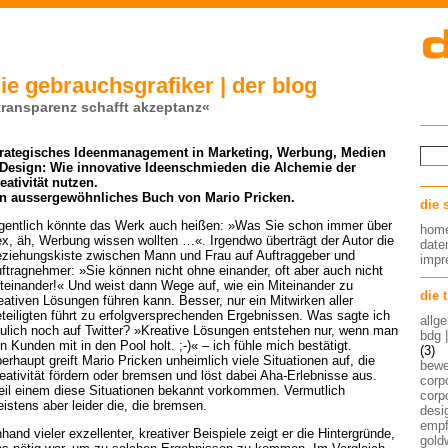
ie gebrauchsgrafiker | der blog
transparenz schafft akzeptanz«
rategisches Ideenmanagement in Marketing, Werbung, Medien
Design: Wie innovative Ideenschmieden die Alchemie der
eativität nutzen.
n aussergewöhnliches Buch von Mario Pricken.
die 
gentlich könnte das Werk auch heißen: »Was Sie schon immer über
hom
x, äh, Werbung wissen wollten …«. Irgendwo überträgt der Autor die
date
ziehungskiste zwischen Mann und Frau auf Auftraggeber und
imp
ftragnehmer: »Sie können nicht ohne einander, oft aber auch nicht
teinander!« Und weist dann Wege auf, wie ein Miteinander zu
die 
eativen Lösungen führen kann. Besser, nur ein Mitwirken aller
teiligten führt zu erfolgversprechenden Ergebnissen. Was sagte ich
allg
ulich noch auf Twitter? »
Kreative Lösungen entstehen nur, wenn man
bdg 
n Kunden mit in den Pool holt. ;-)« – ich fühle mich bestätigt.
(3)
erhaupt greift Mario Pricken unheimlich viele Situationen auf, die
bew
eativität fördern oder bremsen und löst dabei Aha-Erlebnisse aus.
corp
il einem diese Situationen bekannt vorkommen. Vermutlich
corp
istens aber leider die, die bremsen.
desig
empf
hand vieler exzellenter, kreativer Beispiele zeigt er die Hintergründe,
gold