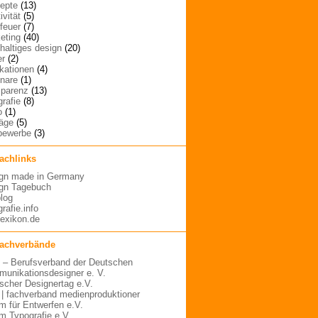
epte
(13)
ivität
(5)
rfeuer
(7)
eting
(40)
haltiges design
(20)
er
(2)
ikationen
(4)
nare
(1)
sparenz
(13)
grafie
(8)
o
(1)
räge
(5)
bewerbe
(3)
fachlinks
gn made in Germany
gn Tagebuch
blog
rafie.info
lexikon.de
fachverbände
– Berufsverband der Deutschen
unikationsdesigner e. V.
scher Designertag e.V.
 | fachverband medienproduktioner
m für Entwerfen e.V.
m Typografie e.V.