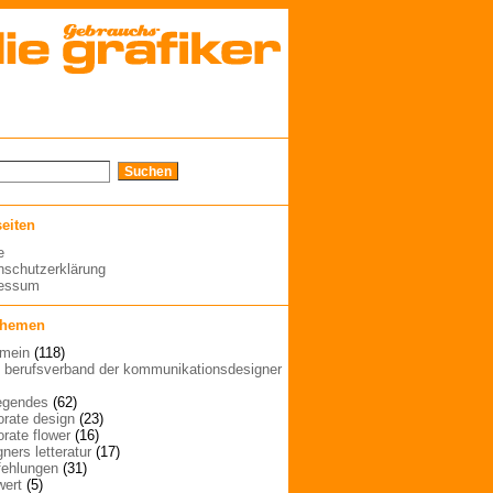
seiten
e
nschutzerklärung
ressum
themen
emein
(118)
| berufsverband der kommunikationsdesigner
egendes
(62)
orate design
(23)
orate flower
(16)
ners letteratur
(17)
ehlungen
(31)
wert
(5)