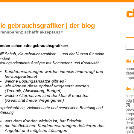
ie gebrauchsgrafiker | der blog
transparenz schafft akzeptanz«
nden sehen »die gebrauchsgrafiker«
lli Schuh, die gebrauchsgrafiker … und der Nutzen für seine
nden!
die 
lösungsorientierte Analyse mit Kompetenz und Kreativität
hom
Kundenerwartungen werden intensiv hinterfragt und
date
herausgearbeitet
imp
welche Lösungsansätze gibt es?
wie können diese optimal umgesetzt werden
die 
(Technik, Abwicklung, Budget)
welche Alternativen sind denkbar & machbar
allg
(Kreativität /neue Wege gehen)
bdg 
(3)
ergebnisoffene, zielorientierte und persönliche Beratung und
bew
treuung
corp
corp
was dem Kunden wichtig ist, hat Priorität
desig
die tatsächlichen Kundenerwartungen definieren das
empf
Angebot und mögliche Lösungen
gold