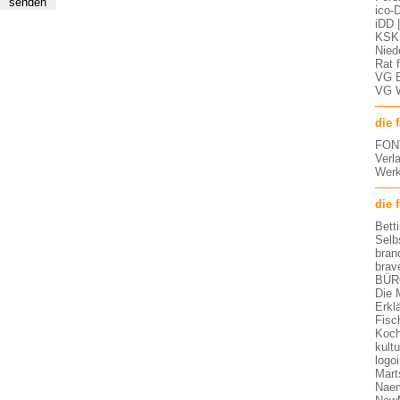
ico-D
iDD 
KSK 
Nied
Rat 
VG 
VG 
die 
FON
Verl
Werk
die 
Bett
Selb
bran
brav
BÜR
Die 
Erkl
Fisc
Koch
kult
logo
Mart
Nae