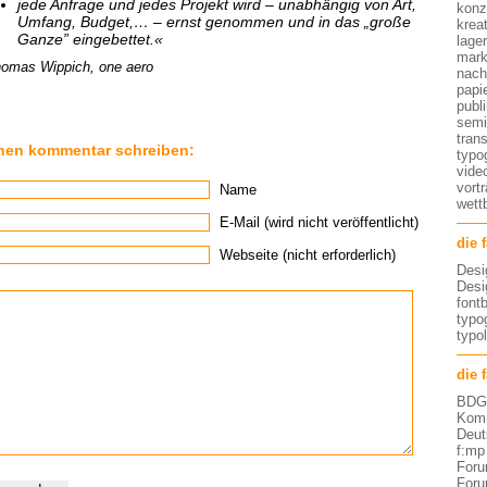
jede Anfrage und jedes Projekt wird – unabhängig von Art,
konz
Umfang, Budget,… – ernst genommen und in das „große
kreat
Ganze” eingebettet.«
lage
mark
omas Wippich, one aero
nach
papi
publ
semi
tran
nen kommentar schreiben:
typo
vide
vort
Name
wett
E-Mail (wird nicht veröffentlicht)
die 
Webseite (nicht erforderlich)
Desi
Desi
font
typog
typo
die 
BDG 
Komm
Deut
f:mp
Foru
Foru