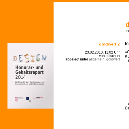
d
»
goldwert 2
Ku
»O
23.02.2010, 11:02 Uhr
Ku
von ollischuh
abgelegt unter
allgemein
,
goldwert
– 
– 
Be