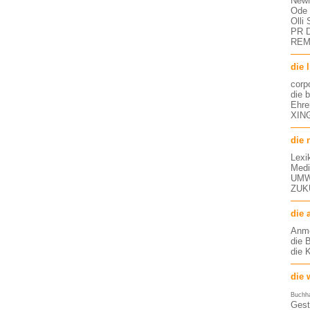
NewM
Ode 
Olli
PR D
RE
die 
corp
die 
Ehre
XING
die 
Lexi
Medi
UMW
ZUK
die 
Anm
die 
die 
die 
Buchh
Gest