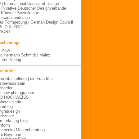
 | International Council of Design
| Initiative Deutscher Designverbände
Künstler Sozialkasse
ersachsendesign
für Formgebung | German Design Council
BILD-KUNST
WORT
fachverlage
TANA
ag Hermann Schmidt | Mainz
stoff Verlag
freunde
ina Stackelberg | die Frau fürs
stbewusstsein
dharder
e new photographer
O HOCHWEISS
Maschinistin
ärerblog
hgrätdesign
rezepte
urmarketing blog
inform
schenko Markenberatung
mi Reymann