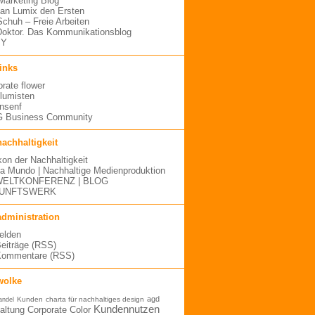
arketing Blog
an Lumix den Ersten
 Schuh – Freie Arbeiten
oktor. Das Kommunikationsblog
MY
links
orate flower
blumisten
nsenf
 Business Community
nachhaltigkeit
kon der Nachhaltigkeit
a Mundo | Nachhaltige Medienproduktion
ELTKONFERENZ | BLOG
UNFTSWERK
administration
elden
Beiträge (RSS)
Kommentare (RSS)
wolke
agd
Kunden
charta für nachhaltiges design
andel
Kundennutzen
altung
Corporate Color