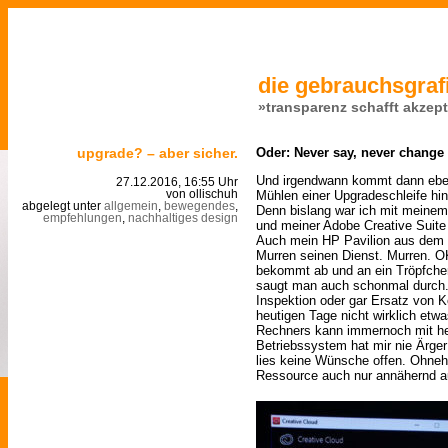
die gebrauchsgrafi
»transparenz schafft akzep
upgrade? – aber sicher.
Oder: Never say, never change
Und irgendwann kommt dann ebe
27.12.2016, 16:55 Uhr
Mühlen einer Upgradeschleife hi
von ollischuh
abgelegt unter
allgemein
,
bewegendes
,
Denn bislang war ich mit meinem
empfehlungen
,
nachhaltiges design
und meiner Adobe Creative Suite 
Auch mein HP Pavilion aus dem J
Murren seinen Dienst. Murren. OK
bekommt ab und an ein Tröpfch
saugt man auch schonmal durch.
Inspektion oder gar Ersatz von 
heutigen Tage nicht wirklich etw
Rechners kann immernoch mit he
Betriebssystem hat mir nie Ärger
lies keine Wünsche offen. Ohneh
Ressource auch nur annähernd a