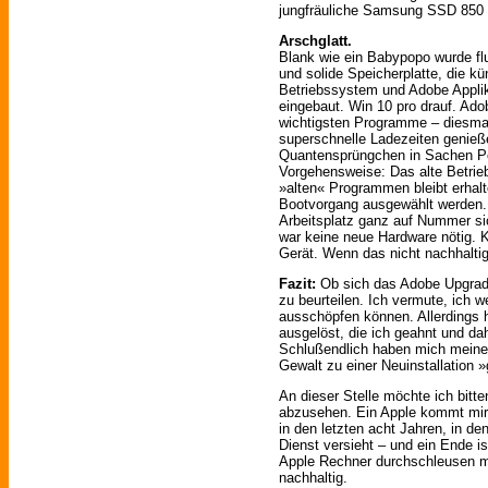
jungfräuliche Samsung SSD 850
Arschglatt.
Blank wie ein Babypopo wurde fl
und solide Speicherplatte, die kün
Betriebssystem und Adobe Applik
eingebaut. Win 10 pro drauf. Ado
wichtigsten Programme – diesmal
superschnelle Ladezeiten genieße
Quantensprüngchen in Sachen Pe
Vorgehensweise: Das alte Betrie
»alten« Programmen bleibt erhal
Bootvorgang ausgewählt werden. S
Arbeitsplatz ganz auf Nummer s
war keine neue Hardware nötig. 
Gerät. Wenn das nicht nachhaltig 
Fazit:
Ob sich das Adobe Upgrade
zu beurteilen. Ich vermute, ich 
ausschöpfen können. Allerdings 
ausgelöst, die ich geahnt und d
Schlußendlich haben mich meine
Gewalt zu einer Neuinstallation
An dieser Stelle möchte ich bitt
abzusehen. Ein Apple kommt mir n
in den letzten acht Jahren, in d
Dienst versieht – und ein Ende i
Apple Rechner durchschleusen mü
nachhaltig.