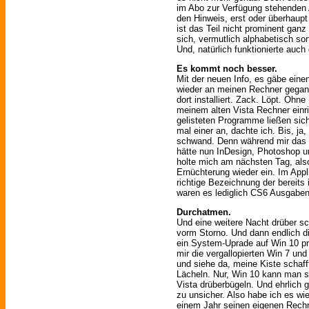
im Abo zur Verfügung stehenden
den Hinweis, erst oder überhaupt
ist das Teil nicht prominent ganz
sich, vermutlich alphabetisch so
Und, natürlich funktionierte auch 
Es kommt noch besser.
Mit der neuen Info, es gäbe eine
wieder an meinen Rechner gegan
dort installiert. Zack. Löpt. Ohn
meinem alten Vista Rechner einr
gelisteten Programme ließen sich 
mal einer an, dachte ich. Bis, ja
schwand. Denn während mir das In
hätte nun InDesign, Photoshop u
holte mich am nächsten Tag, als
Ernüchterung wieder ein. Im Appl
richtige Bezeichnung der bereits 
waren es lediglich CS6 Ausgaben
Durchatmen.
Und eine weitere Nacht drüber sc
vorm Storno. Und dann endlich d
ein System-Uprade auf Win 10 pro
mir die vergallopierten Win 7 u
und siehe da, meine Kiste schaf
Lächeln. Nur, Win 10 kann man se
Vista drüberbügeln. Und ehrlich 
zu unsicher. Also habe ich es w
einem Jahr seinen eigenen Rechn