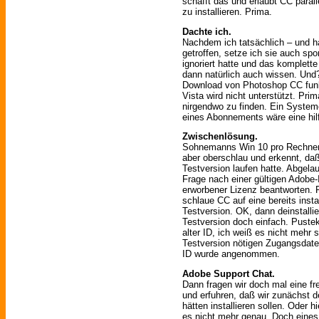
schafft das und erlaubt CC para
zu installieren. Prima.
Dachte ich.
Nachdem ich tatsächlich – und h
getroffen, setze ich sie auch s
ignoriert hatte und das komplett
dann natürlich auch wissen. Un
Download von Photoshop CC funkti
Vista wird nicht unterstützt. Pri
nirgendwo zu finden. Ein Syst
eines Abonnements wäre eine hilf
Zwischenlösung.
Sohnemanns Win 10 pro Rechner 
aber oberschlau und erkennt, da
Testversion laufen hatte. Abgela
Frage nach einer gültigen Adobe-
erworbener Lizenz beantworten. 
schlaue CC auf eine bereits instal
Testversion. OK, dann deinstalli
Testversion doch einfach. Pustek
alter ID, ich weiß es nicht mehr 
Testversion nötigen Zugangsdaten
ID wurde angenommen.
Adobe Support Chat.
Dann fragen wir doch mal eine f
und erfuhren, daß wir zunächst 
hätten installieren sollen. Oder 
es nicht mehr genau. Doch eines 