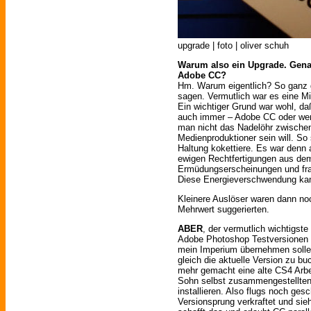
upgrade | foto | oliver schuh
Warum also ein Upgrade. Gena
Adobe CC?
Hm. Warum eigentlich? So ganz g
sagen. Vermutlich war es eine 
Ein wichtiger Grund war wohl, da
auch immer – Adobe CC oder wen
man nicht das Nadelöhr zwische
Medienproduktioner sein will. So
Haltung kokettiere. Es war denn
ewigen Rechtfertigungen aus de
Ermüdungserscheinungen und fran
Diese Energieverschwendung kan
Kleinere Auslöser waren dann noc
Mehrwert suggerierten.
ABER
, der vermutlich wichtigst
Adobe Photoshop Testversionen p
mein Imperium übernehmen sollen
gleich die aktuelle Version zu bu
mehr gemacht eine alte CS4 Arbe
Sohn selbst zusammengestellten
installieren. Also flugs noch ge
Versionsprung verkraftet und si