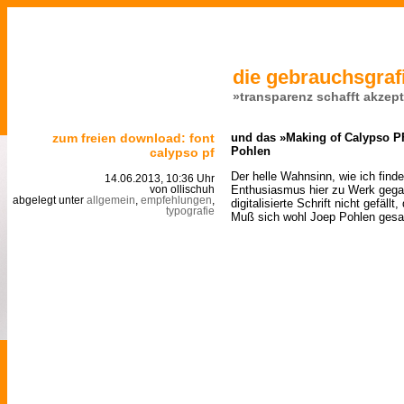
die gebrauchsgrafi
»transparenz schafft akzep
zum freien download: font
und das »Making of Calypso P
Pohlen
calypso pf
Der helle Wahnsinn, wie ich find
14.06.2013, 10:36 Uhr
Enthusiasmus hier zu Werk gega
von ollischuh
abgelegt unter
allgemein
,
empfehlungen
,
digitalisierte Schrift nicht gefällt
typografie
Muß sich wohl Joep Pohlen gesa