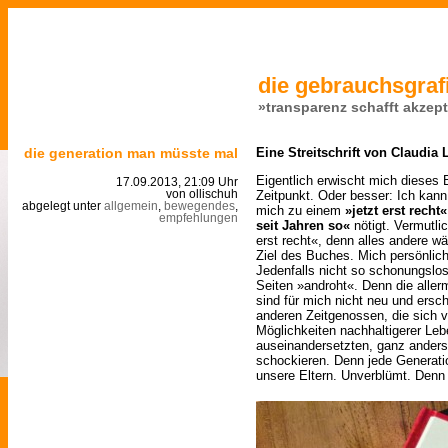
die gebrauchsgrafi
»transparenz schafft akzep
die generation man müsste mal
Eine Streitschrift von Claudia 
Eigentlich erwischt mich dieses 
17.09.2013, 21:09 Uhr
Zeitpunkt. Oder besser: Ich kann
von ollischuh
abgelegt unter
allgemein
,
bewegendes
,
mich zu einem
»jetzt erst recht«
empfehlungen
seit Jahren so«
nötigt. Vermutlic
erst recht«, denn alles andere w
Ziel des Buches. Mich persönlic
Jedenfalls nicht so schonungslos
Seiten »androht«. Denn die alle
sind für mich nicht neu und ers
anderen Zeitgenossen, die sich vi
Möglichkeiten nachhaltigerer Leb
auseinandersetzten, ganz anders e
schockieren. Denn jede Generati
unsere Eltern. Unverblümt. Denn e