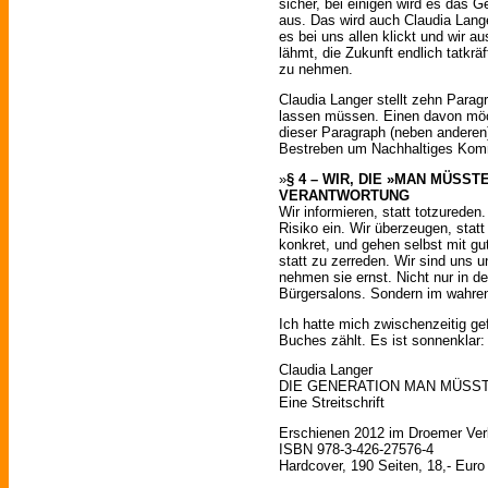
sicher, bei einigen wird es das G
aus. Das wird auch Claudia Lange
es bei uns allen klickt und wir a
lähmt, die Zukunft endlich tatkrä
zu nehmen.
Claudia Langer stellt zehn Para
lassen müssen. Einen davon möch
dieser Paragraph (neben andere
Bestreben um Nachhaltiges Komm
»
§ 4 – WIR, DIE »MAN MÜSS
VERANTWORTUNG
Wir informieren, statt totzurede
Risiko ein. Wir überzeugen, stat
konkret, und gehen selbst mit gu
statt zu zerreden. Wir sind uns 
nehmen sie ernst. Nicht nur in d
Bürgersalons. Sondern im wahre
Ich hatte mich zwischenzeitig gef
Buches zählt. Es ist sonnenklar: 
Claudia Langer
DIE GENERATION MAN MÜSS
Eine Streitschrift
Erschienen 2012 im Droemer Ver
ISBN 978-3-426-27576-4
Hardcover, 190 Seiten, 18,- Euro