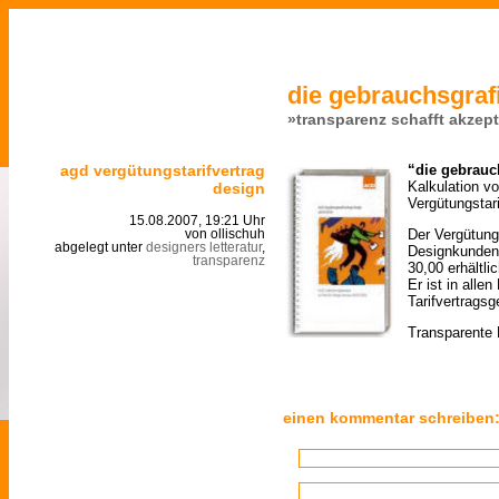
die gebrauchsgrafi
»transparenz schafft akzep
agd vergütungstarifvertrag
“die gebrauc
Kalkulation 
design
Vergütungstar
15.08.2007, 19:21 Uhr
Der Vergütungs
von ollischuh
abgelegt unter
designers letteratur
,
Designkunden
transparenz
30,00 erhältlic
Er ist in alle
Tarifvertragsg
Transparente 
einen kommentar schreiben