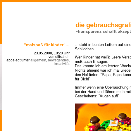
die gebrauchsgrafi
»transparenz schafft akzep
“malspaß für kinder”…
…steht in bunten Lettern auf ein
Schildchen.
23.05.2008, 10:20 Uhr
Wer Kinder hat weiß: Leere Versp
von ollischuh
abgelegt unter
allgemein
,
bewegendes
,
muß auch B sagen.
kreativität
Das konnte ich am letzten Woche
Nichts ahnend war ich mal wiede
den Hof liefen: “Papa, Papa kom
für Dich!”
Immer wenn eine Überraschung 
bei der Hand und führen mich m
Geschehens: “Augen auf!”