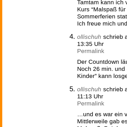
Tamtam kann ich v
Kurs “Malspaß für
Sommerferien statt
Ich freue mich un
ollischuh
schrieb
13:35 Uhr
Permalink
Der Countdown läu
Noch 26 min. und 
Kinder” kann los
ollischuh
schrieb
11:13 Uhr
Permalink
…und es war ein vo
Mittlerweile gab e