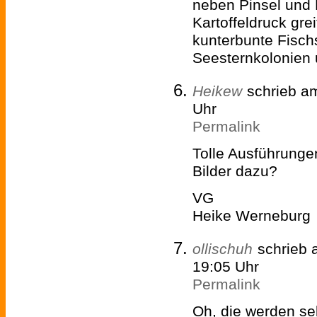
neben Pinsel und
Kartoffeldruck gre
kunterbunte Fisc
Seesternkolonien
Heikew
schrieb a
Uhr
Permalink
Tolle Ausführunge
Bilder dazu?
VG
Heike Werneburg
ollischuh
schrieb
19:05 Uhr
Permalink
Oh, die werden sel