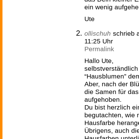
ein wenig aufgehei
Ute
ollischuh
schrieb
11:25 Uhr
Permalink
Hallo Ute,
selbstverständlich
“Hausblumen” dem
Aber, nach der Bl
die Samen für das
aufgehoben.
Du bist herzlich e
begutachten, wie 
Hausfarbe herang
Übrigens, auch d
Hausfarben unterl