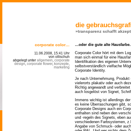
die gebrauchsgrafi
»transparenz schafft akzep
corporate color…
…oder die gute alte Hausfarbe.
Corporate Color hört mit dem Logo
11.06.2008, 15:41 Uhr
man sich einmal für eine Hausfa
von ollischuh
abgelegt unter
allgemein
,
corporate
Identifikation des eigenen Unter
design
,
corporate flower
,
konzepte
,
selbstverständlich vielfache Mög
marketing
Corporate Identity.
Je nach Unternehmung, Produkt 
vielerorts plakativ oder auch dez
Richtig angewandt und verbreitet
auch losgelöst von Signet, Schri
Immens wichtig ist allerdings d
es keine Überraschungen gibt, so
Corporate Designs auch ein Corpo
enthalten sind neben den versc
und -regeln des Signets, eben a
verschiedenen Farbsystemen, z.
Angabe von Schmuck- oder auch
oder RAL. Und wer nichts dem Zuf