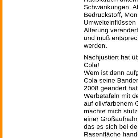
Schwankungen. A
Bedruckstoff, Moni
Umwelteinflüssen
Alterung verändert
und muß entsprech
werden.
Nachjustiert hat 
Cola!
Wem ist denn aufg
Cola seine Bande
2008 geändert ha
Werbetafeln mit d
auf olivfarbenem 
machte mich stutz
einer Großaufnahme
das es sich bei d
Rasenfläche hande