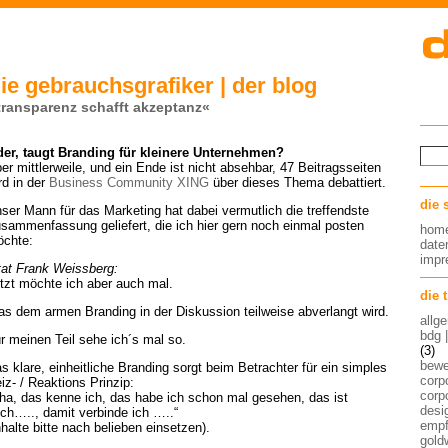
ie gebrauchsgrafiker | der blog
transparenz schafft akzeptanz«
er, taugt Branding für kleinere Unternehmen?
er mittlerweile, und ein Ende ist nicht absehbar, 47 Beitragsseiten
rd in der
Business Community XING
über dieses Thema debattiert.
die 
ser Mann für das Marketing hat dabei vermutlich die treffendste
sammenfassung geliefert, die ich hier gern noch einmal posten
hom
chte:
date
imp
tat Frank Weissberg:
tzt möchte ich aber auch mal.
die 
s dem armen Branding in der Diskussion teilweise abverlangt wird.
allg
bdg 
r meinen Teil sehe ich´s mal so.
(3)
bew
s klare, einheitliche Branding sorgt beim Betrachter für ein simples
corp
iz- / Reaktions Prinzip:
corp
ha, das kenne ich, das habe ich schon mal gesehen, das ist
desig
ch….., damit verbinde ich …..“
empf
nhalte bitte nach belieben einsetzen).
gold