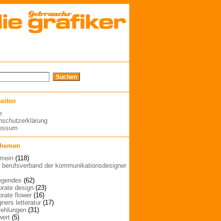
seiten
e
nschutzerklärung
ressum
themen
emein
(118)
| berufsverband der kommunikationsdesigner
egendes
(62)
orate design
(23)
orate flower
(16)
ners letteratur
(17)
ehlungen
(31)
wert
(5)