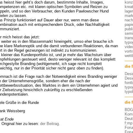
s heisst hier geht’s doch darum, bestimmte Inhalte, Images,
konz
mpetenzen etc. mit klaren optischen Symbolen und Reizen zu
kreat
ppeln, und so den Verbraucher, den Kunden Pawlowscher Hund
lage
ielen zu lassen.
mark
s Prinzip funktioniert auf Dauer aber nur, wenn man diese
nach
mbination auch mit entsprechendem Druck, oder Nachhaltigkeit
papi
mmuniziert.
publ
semi
r mich heisst das jetzt:
tran
 weiter es in den Massenmarkt hineingeht, umso eher brauche ich
typo
ne klare Markenoptik und die damit verbundenen Reaktionen, da man
vide
rt in der Regel gezwungen ist indirekt zu kommunizieren.
vort
 kleiner das Kundenportfolio ist, und je mehr das Wachstum über
wett
pfehlungen gesteuert wird, desto weniger relevant ist das komplett
rchgestylte Branding (wohlgemerkt, ich sage nicht komplett
die 
wichtig, nur in der Priorität sicher nicht ganz oben zu finden).
Desi
mnach ist die Frage nach der Notwendigkeit eines Branding weniger
Desi
e der Unternehmensgröße, sondern eher die nach der
font
ttbewerbssituation, des Marktes in dem ein Unternehmen agiert und
typog
r Zielsetzung hinsichtlich zukünftig zu erschließenden
typo
ndenpotentialen.
die 
ele Grüße in die Runde
BDG 
ank Weissberg
Komm
Deut
tat Ende
f:mp
 Original hier zu lesen:
der Beitrag.
Foru
Foru