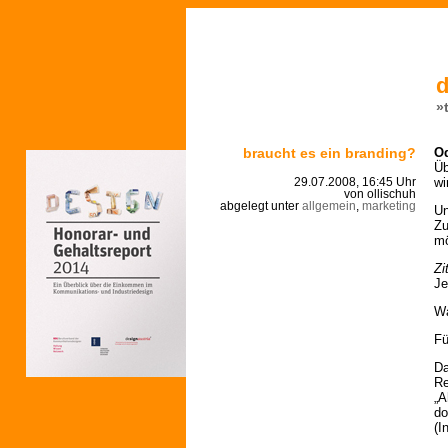
d
»
braucht es ein branding?
Od
Üb
wi
29.07.2008, 16:45 Uhr
von ollischuh
abgelegt unter
allgemein
,
marketing
Un
Zu
mö
Zi
Je
Wa
Fü
Da
Re
„A
do
(I