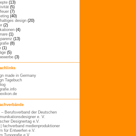
epte
(13)
ivität
(5)
rfeuer
(7)
eting
(40)
haltiges design
(20)
er
(2)
ikationen
(4)
nare
(1)
sparenz
(13)
grafie
(8)
o
(1)
räge
(5)
bewerbe
(3)
fachlinks
gn made in Germany
gn Tagebuch
blog
rafie.info
lexikon.de
fachverbände
– Berufsverband der Deutschen
unikationsdesigner e. V.
scher Designertag e.V.
 | fachverband medienproduktioner
m für Entwerfen e.V.
m Typografie e.V.