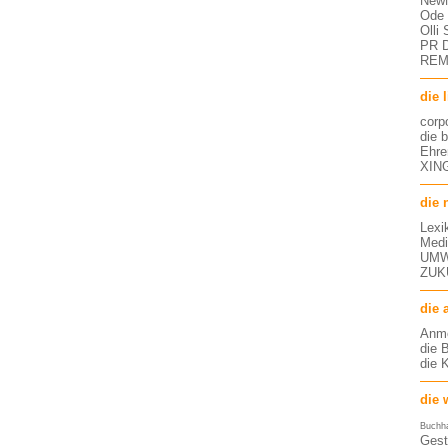
NewM
Ode 
Olli
PR D
RE
die 
corp
die 
Ehre
XING
die 
Lexi
Medi
UMW
ZUK
die 
Anm
die 
die 
die 
Buchh
Gest