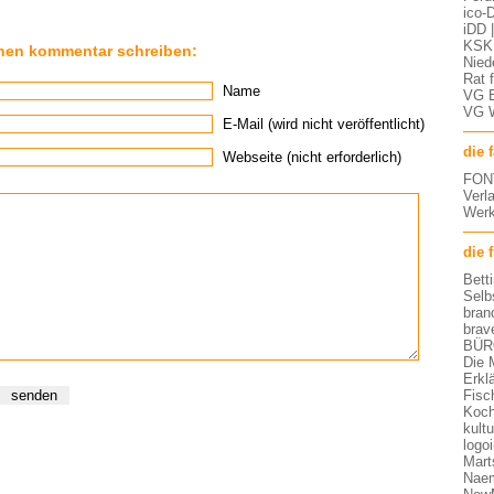
ico-D
iDD 
KSK 
nen kommentar schreiben:
Nied
Rat 
Name
VG 
VG 
E-Mail (wird nicht veröffentlicht)
die 
Webseite (nicht erforderlich)
FON
Verl
Werk
die 
Bett
Selb
bran
brav
BÜR
Die 
Erkl
Fisc
Koch
kult
logo
Mart
Nae