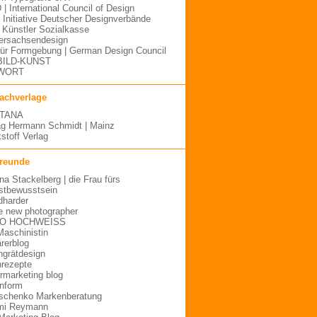
 | International Council of Design
| Initiative Deutscher Designverbände
Künstler Sozialkasse
ersachsendesign
für Formgebung | German Design Council
BILD-KUNST
WORT
fachverlage
TANA
ag Hermann Schmidt | Mainz
stoff Verlag
freunde
ina Stackelberg | die Frau fürs
stbewusstsein
dharder
e new photographer
O HOCHWEISS
Maschinistin
ärerblog
hgrätdesign
rezepte
urmarketing blog
inform
schenko Markenberatung
mi Reymann