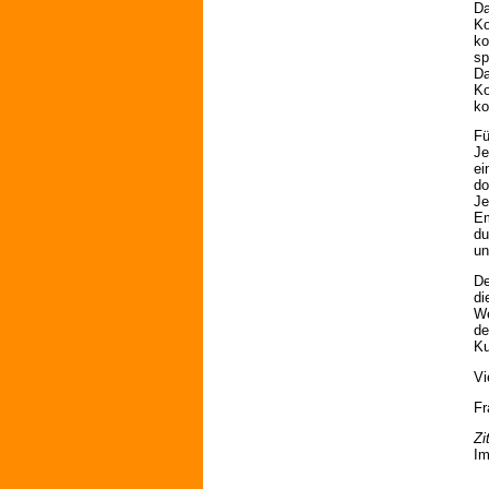
Da
Ko
ko
sp
Da
Ko
ko
Fü
Je
ei
do
Je
Em
du
un
De
di
We
de
Ku
Vi
Fr
Zi
Im