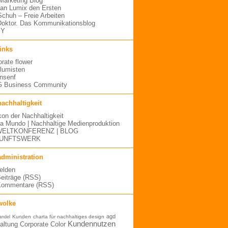
arketing Blog
an Lumix den Ersten
 Schuh – Freie Arbeiten
oktor. Das Kommunikationsblog
MY
links
orate flower
blumisten
nsenf
 Business Community
nachhaltigkeit
kon der Nachhaltigkeit
a Mundo | Nachhaltige Medienproduktion
ELTKONFERENZ | BLOG
UNFTSWERK
administration
elden
Beiträge (RSS)
Kommentare (RSS)
wolke
agd
Kunden
charta für nachhaltiges design
andel
Kundennutzen
altung
Corporate Color