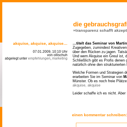
die gebrauchsgrafi
»transparenz schafft akzep
akquise, akquise, akquise…
…titelt das Seminar von Martin
Zugegeben, zumindest Kreativen 
über den Rücken zu jagen. Tatsäc
07.01.2009, 10:10 Uhr
von ollischuh
Und wem Akquise ein Greul ist, 
abgelegt unter
empfehlungen
,
marketing
Schließlich gibt es Profis denen
natürlich ohne den strukturierten 
Welche Formen und Strategien de
erarbeiten Sie im Seminar von
M
Münster. Ob es noch freie Plätze 
akquise, akquise
Leider schaffe ich es nicht. Abe
einen kommentar schreiben