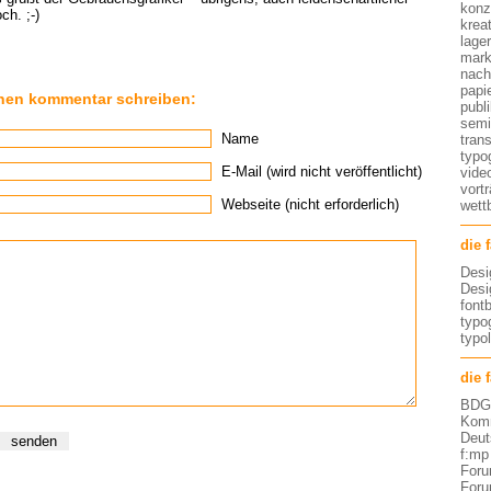
konz
ch. ;-)
kreat
lage
mark
nach
papi
nen kommentar schreiben:
publ
semi
Name
tran
typo
E-Mail (wird nicht veröffentlicht)
vide
vort
Webseite (nicht erforderlich)
wett
die 
Desi
Desi
font
typog
typo
die 
BDG 
Komm
Deut
f:mp
Foru
Foru