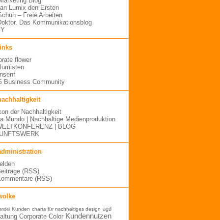
arketing Blog
an Lumix den Ersten
 Schuh – Freie Arbeiten
oktor. Das Kommunikationsblog
MY
links
orate flower
blumisten
nsenf
 Business Community
nachhaltigkeit
kon der Nachhaltigkeit
a Mundo | Nachhaltige Medienproduktion
ELTKONFERENZ | BLOG
UNFTSWERK
administration
elden
Beiträge (RSS)
Kommentare (RSS)
wolke
agd
Kunden
charta für nachhaltiges design
andel
Kundennutzen
altung
Corporate Color