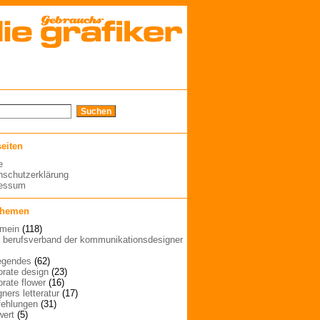
seiten
e
nschutzerklärung
ressum
themen
emein
(118)
| berufsverband der kommunikationsdesigner
egendes
(62)
orate design
(23)
orate flower
(16)
ners letteratur
(17)
ehlungen
(31)
wert
(5)