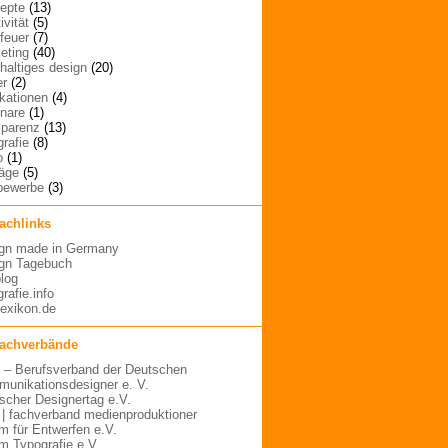
epte
(13)
ivität
(5)
rfeuer
(7)
eting
(40)
haltiges design
(20)
er
(2)
ikationen
(4)
nare
(1)
sparenz
(13)
grafie
(8)
o
(1)
räge
(5)
bewerbe
(3)
fachlinks
gn made in Germany
gn Tagebuch
blog
rafie.info
lexikon.de
fachverbände
– Berufsverband der Deutschen
unikationsdesigner e. V.
scher Designertag e.V.
 | fachverband medienproduktioner
m für Entwerfen e.V.
m Typografie e.V.