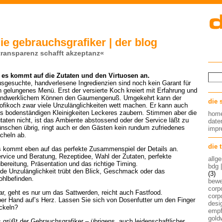
ie gebrauchsgrafiker | der blog
transparenz schafft akzeptanz«
es kommt auf die Zutaten und den Virtuosen an.
sgesuchte, handverlesene Ingredienzien sind noch kein Garant für
n gelungenes Menü. Erst der versierte Koch kreiert mit Erfahrung und
ndwerklichem Können den Gaumengenuß. Umgekehrt kann der
die 
ofikoch zwar viele Unzulänglichkeiten wett machen. Er kann auch
s bodenständigen Kleinigkeiten Leckeres zaubern. Stimmen aber die
hom
taten nicht, ist das Ambiente abstossend oder der Service läßt zu
date
nschen übrig, ringt auch er den Gästen kein rundum zufriedenes
imp
cheln ab.
die 
 kommt eben auf das perfekte Zusammenspiel der Details an.
rvice und Beratung, Rezeptidee, Wahl der Zutaten, perfekte
allg
bereitung, Präsentation und das richtige Timing.
bdg 
de Unzulänglichkeit trübt den Blick, Geschmack oder das
(3)
hlbefinden.
bew
corp
ar, geht es nur um das Sattwerden, reicht auch Fastfood.
corp
er Hand auf’s Herz. Lassen Sie sich von Dosenfutter um den Finger
desig
ckeln?
empf
gold
 grüßt der Gebrauchsgrafiker – übrigens, auch leidenschaftlicher