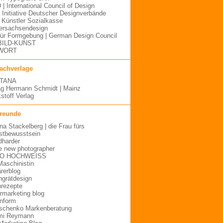
 | International Council of Design
| Initiative Deutscher Designverbände
Künstler Sozialkasse
ersachsendesign
für Formgebung | German Design Council
BILD-KUNST
WORT
fachverlage
TANA
ag Hermann Schmidt | Mainz
stoff Verlag
freunde
ina Stackelberg | die Frau fürs
stbewusstsein
dharder
e new photographer
O HOCHWEISS
Maschinistin
ärerblog
hgrätdesign
rezepte
urmarketing blog
inform
schenko Markenberatung
mi Reymann