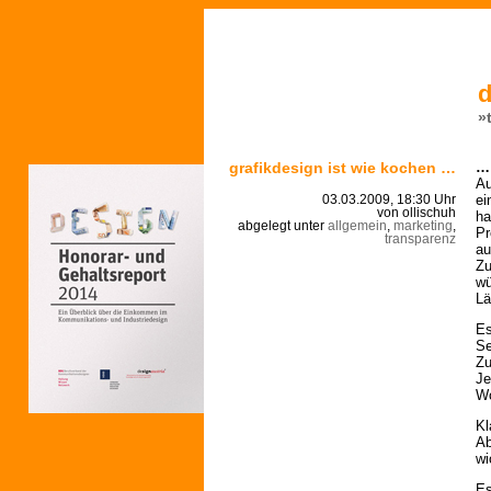
d
»
grafikdesign ist wie kochen …
… 
Au
ei
03.03.2009, 18:30 Uhr
von ollischuh
ha
abgelegt unter
allgemein
,
marketing
,
Pr
transparenz
au
Zu
wü
Lä
Es
Se
Zu
Je
Wo
Kl
Ab
wi
Es