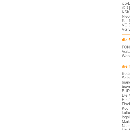
ico-D
iDD 
KSK 
Nied
Rat 
VG 
VG 
die 
FON
Verl
Werk
die 
Bett
Selb
bran
brav
BÜR
Die 
Erkl
Fisc
Koch
kult
logo
Mart
Nae