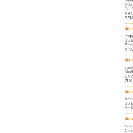
NewM
Ode 
Olli
PR D
RE
die 
corp
die 
Ehre
XING
die 
Lexi
Medi
UMW
ZUK
die 
Anm
die 
die 
die 
Buchh
Gest