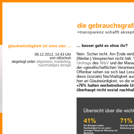
die gebrauchsgrafi
»transparenz schafft akzep
glaubwürdigkeit ist eine zier …
… besser geht es ohne ihr?
Nein. Sicher nicht. Am Ende wird
06.12.2012, 14:43 Uhr
(Werbe-) Versprechen nicht hält.
von ollischuh
abgelegt unter
allgemein
,
marketing
,
Umfrage
des
W&V
und der Mana
nachhaltiges design
der »gesellschaftlichen Verantwo
Offenbar sehen sie sich laut Les
diese (soziale) Nachhaltigkeit a
hier an Glaubwürdigkeit, so die 
»76% halten werbetreibende Un
überhaupt nicht sozial nachhal