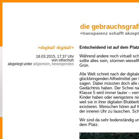
die gebrauchsgrafi
»transparenz schafft akzep
»digital! digital!«
Entscheidend ist auf dem Plat
Während andere noch virtuell sc
16.03.2015, 17:37 Uhr
sollte alles sein, stürmen wiesel
von ollischuh
abgelegt unter
allgemein
,
bewegendes
Grün.
Alle Welt schreit nach der digit
glückbringenden Allheilmittel per
sagen. Dabei müssten doch alle
Gedächtnis haben. Der Schrei nac
Klasse 5 wird immer lauter – ver
Kinder haben oder wenigstens nich
weil sie in ihrer digitalen Blubbe
existieren. Menschen hören auf f
der inneren Uhr zu lauschen. Sch
Wir sind da sehr bodenständig un
dem Platz.