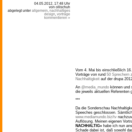
04.05.2012, 17:48 Uhr
von ollischuh
abgelegt unter
allgemein
,
nachhaltiges
design
,
vorträge
kommentieren »
Vom 4. Mai bis einschließlich 16.
Vorträge von rund
50 Sprechern 
Nachhaltigkeit
auf der drupa 2012
An
@media_mundo
können und so
die jeweils aktuellen Referenten 
***
Da die Sonderschau Nachhaltigkei
Speeches geschlossen. Sämtliche
www.mediamundo.biz/tv
nachzuve
Auflösung. Meinen eigenen Vort
NACHHALTIG«
habe ich nun anst
Schade dabei ist, daß sowohl das