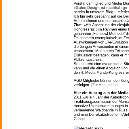
Vorstandsmitglied und Media Mu
»Gutes Design ist nachhaltig«
–
bereits in unserem Blog – referie
Ich bin sehr gespannt auf die Be
ReferentInnen und der abschlie
Zitat:
»Als Abschluss der diesjä
Kongressfazit im Rahmen eines E
genannten „Fishbowl-Methode“ dis
Teilnehmern exemplarisch im Zen
Auswirkungen von „Re-Evolution 
die übrigen Anwesenden in eine
beobachten. Möchte ein Teilneh
Diskussion beitragen, kann er mi
Plätze tauschen.
So entsteht eine dynamische Situa
kann und die einen Abgleich von 
den 4. Media Mundo-Kongress er
AGD Mitglieder können den Kong
verfolgen.
[Zur Anmeldung]
Hier ein Auszug aus der Media
2011 war ein Jahr der Katastroph
Treibhausgasemission der Mens
massive Überschwemmungen in S
verheerende Waldbände in Russla
und eine Dürrekatastrophe in Afri
Gange.