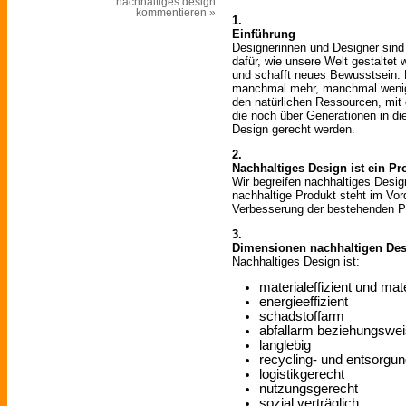
nachhaltiges design
kommentieren »
1.
Einführung
Designerinnen und Designer sind
dafür, wie unsere Welt gestaltet w
und schafft neues Bewusstsein.
manchmal mehr, manchmal wenig
den natürlichen Ressourcen, mit
die noch über Generationen in di
Design gerecht werden.
2.
Nachhaltiges Design ist ein Pr
Wir begreifen nachhaltiges Desi
nachhaltige Produkt steht im Vor
Verbesserung der bestehenden P
3.
Dimensionen nachhaltigen De
Nachhaltiges Design ist:
materialeffizient und mat
energieeffizient
schadstoffarm
abfallarm beziehungswei
langlebig
recycling- und entsorgu
logistikgerecht
nutzungsgerecht
sozial verträglich