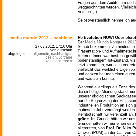
Fragen aus dem Auditorium und d
weggeschnitten wurden. Vielleic
Version. ;-)
Selbstverständlich nehme ich au
media mundo 2012 – nachlese
Re-Evolution NOW! Oder bleibt
Der
Media Mundo Kongress 201
Schub bekommen. Zumindest in S
27.03.2012, 17:16 Uhr
von ollischuh
Präsentation- und Aufnahmetechn
abgelegt unter
allgemein
,
nachhaltiges
ReferentInnen war bestens gewäh
design
,
vorträge
bodenständigem Ist-Zustand, vis
kommentieren »
jetzt-komm-ich, war alles vertret
vielleicht das werbliche Eigenlob
und ganzen hat man einen gute
und was sein könnte.
Während allerdings als Fazit de
die einhellige Meinung stand, nur
unserer ökologischen Sackgasse b
nur die Begrenzung der Emission
industriellen Produktion an sich
in diesem Jahr verdrängt worden 
Kernbotschaft nur vereinzelt an.
grün«
. Im Grunde hätten wir uns
Grunde hätten wir nur einen einz
allerersten, von
Prof. Dr. Niko 
Umwelt (PUM) an der Carl von Os