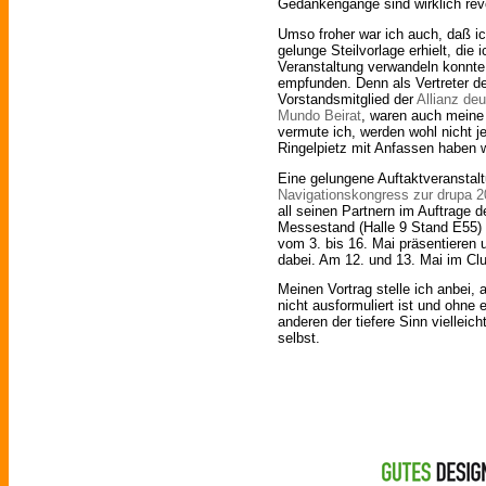
Gedankengänge sind wirklich revo
Umso froher war ich auch, daß ic
gelunge Steilvorlage erhielt, di
Veranstaltung verwandeln konnte
empfunden. Denn als Vertreter der
Vorstandsmitglied der
Allianz de
Mundo Beirat
, waren auch meine
vermute ich, werden wohl nicht 
Ringelpietz mit Anfassen haben wi
Eine gelungene Auftaktveranstalt
Navigationskongress zur drupa 
all seinen Partnern im Auftrage 
Messestand (Halle 9 Stand E55) 
vom 3. bis 16. Mai präsentieren 
dabei. Am 12. und 13. Mai im Clu
Meinen Vortrag stelle ich anbei, 
nicht ausformuliert ist und ohne
anderen der tiefere Sinn vielleic
selbst.