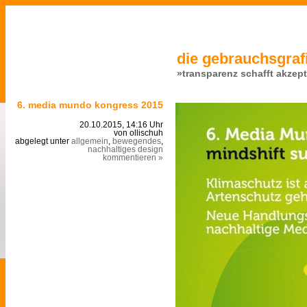
die gebrauchsgrafi
»transparenz schafft akzep
6. media mundo kongress 2015
20.10.2015, 14:16 Uhr
von ollischuh
abgelegt unter
allgemein
,
bewegendes
,
nachhaltiges design
kommentieren »