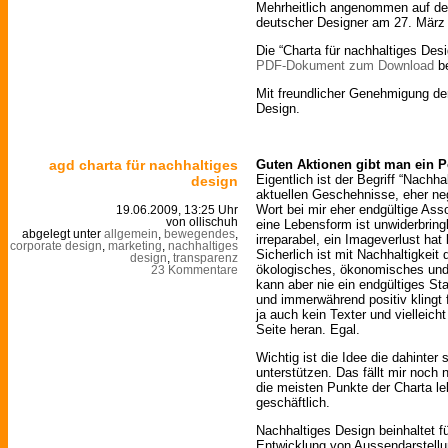
Mehrheitlich angenommen auf der
deutscher Designer am 27. März 
Die “Charta für nachhaltiges Desi
PDF-Dokument zum Download
be
Mit freundlicher Genehmigung de
Design.
agd charta für nachhaltiges
Guten Aktionen gibt man ein 
Eigentlich ist der Begriff “Nachhal
design
aktuellen Geschehnisse, eher neg
Wort bei mir eher endgültige Asso
19.06.2009, 13:25 Uhr
von ollischuh
eine Lebensform ist unwiderbring
abgelegt unter
allgemein
,
bewegendes
,
irreparabel, ein Imageverlust hat l
corporate design
,
marketing
,
nachhaltiges
Sicherlich ist mit Nachhaltigkeit
design
,
transparenz
ökologisches, ökonomisches und 
23 Kommentare
kann aber nie ein endgültiges Sta
und immerwährend positiv klingt f
ja auch kein Texter und vielleicht
Seite heran. Egal.
Wichtig ist die Idee die dahinter 
unterstützen. Das fällt mir noch
die meisten Punkte der Charta le
geschäftlich.
Nachhaltiges Design beinhaltet f
Entwicklung von Aussendarstellu