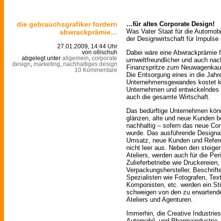
die gebrauchsgrafiker fordern
…für altes Corporate Design!
Was Vater Staat für die Automobi
abwrackprämie…
der Designwirtschaft für Impulse
27.01.2009, 14:44 Uhr
Dabei wäre eine Abwrackprämie fü
von ollischuh
abgelegt unter
allgemein
,
corporate
umweltfreundlicher und auch nach
design
,
marketing
,
nachhaltiges design
Finanzspritze zum Neuwagenkauf
10 Kommentare
Die Entsorgung eines in die Ja
Unternehmensgewandes kostet k
Unternehmen und entwickelndes D
auch die gesamte Wirtschaft.
Das bedürftige Unternehmen könn
glänzen, alte und neue Kunden b
nachhaltig – sofern das neue Cor
wurde. Das ausführende Designatel
Umsatz, neue Kunden und Refere
nicht leer aus. Neben den stei
Ateliers, werden auch für die Per
Zulieferbetriebe wie Druckereien,
Verpackungshersteller, Beschrift
Spezialisten wie Fotografen, Te
Komponisten, etc. werden ein S
schweigen von den zu erwartende
Ateliers und Agenturen.
Immerhin, die Creative Industrie
Automobil- und Pharmaindustrie, 