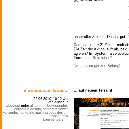
unser aller Zukunft. Das ist gut. 
Das postulierte 2°-Ziel ist realist
Die Zeit der Aktion läuft ab, bald
agieren? Im System, also evolut
Form einer Revolution?
[weiter zum ganzen Beitrag]
die corporate flower …
… auf neuem Terrain!
22.06.2010, 10:12 Uhr
von ollischuh
abgelegt unter
allgemein
,
bewegendes
,
corporate design
,
corporate flower
,
konzepte
,
marketing
,
nachhaltiges design
,
transparenz
kommentieren »