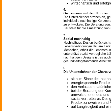
wirtschaftlich und erfolgr
4.
Gemeinsam mit dem Kunden
Die Unterzeichner streben an, g
individuelle nachhaltige Konzept
zu entwickeln. Die Beratung von A
Baustein für die Umsetzung von 
5.
Sozial nachhaltig
Nachhaltiges Design berücksichti
Lebensbedingungen der am Entst
Menschen, erhält die Lebensräu
unterstützt sozial verträgliche L
nachhaltigen Designs ist es auch
gesundheitsgefährdende Arbeits
6.
Die Unterzeichner der Charta ve
sich im Sinne des nachha
energiesparende Produk
den Verbrauch natürlich
bei der Beratung der Kun
umweltschonendes und
sozial vertretbares Des
Produktionsweisen und M
auf Langlebigkeit und ei