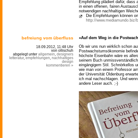
Empfehlung plädiert dafür, dass 
in einen offenen, fairen Austausc
notwendigen nachhaltigen Weiche
Die Empfehlungen können onl
http://www.mediamundo.biz/b
befreiung vom überfluss
»Auf dem Weg in die Postwa
Ob wir uns nun wirklich schon a
18.09.2012, 11:48 Uhr
Postwachstumsökonomie befinden,
von ollischuh
abgelegt unter
allgemein
,
designers
höchste Eisenbahn wäre es aller
letteratur
,
empfehlungen
,
nachhaltiges
seinem Buch unmissverständlich 
design
eingängigem Stil. Schnörkellos u
kommentieren »
wie man von einem Professor am 
der Universität Oldenburg erwart
ich mal nachschlagen. Und wenn 
andere Leser auch. ;-)