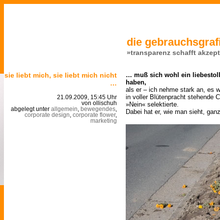
die gebrauchsgrafi
»transparenz schafft akzep
sie liebt mich, sie liebt mich nicht
… muß sich wohl ein liebestoll
haben,
…
als er – ich nehme stark an, es 
in voller Blütenpracht stehende 
21.09.2009, 15:45 Uhr
von ollischuh
»Nein« selektierte.
abgelegt unter
allgemein
,
bewegendes
,
Dabei hat er, wie man sieht, ganz
corporate design
,
corporate flower
,
marketing