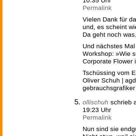
10:35 Uhr
Permalink
Vielen Dank für d
und, es scheint w
Da geht noch was
Und nächstes Mal 
Workshop: »Wie sä
Corporate Flower 
Tschüssing vom E
Oliver Schuh | agd 
gebrauchsgrafiker
ollischuh
schrieb
19:23 Uhr
Permalink
Nun sind sie endgü