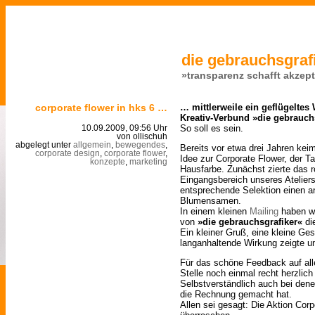
die gebrauchsgrafi
»transparenz schafft akzep
corporate flower in hks 6 …
… mittlerweile ein geflügelte
Kreativ-Verbund »die gebrauch
So soll es sein.
10.09.2009, 09:56 Uhr
von ollischuh
abgelegt unter
allgemein
,
bewegendes
,
Bereits vor etwa drei Jahren kei
corporate design
,
corporate flower
,
Idee zur Corporate Flower, der T
konzepte
,
marketing
Hausfarbe. Zunächst zierte das 
Eingangsbereich unseres Ateliers
entsprechende Selektion einen a
Blumensamen.
In einem kleinen
Mailing
haben wi
von
»die gebrauchsgrafiker«
di
Ein kleiner Gruß, eine kleine Ge
langanhaltende Wirkung zeigte un
Für das schöne Feedback auf all
Stelle noch einmal recht herzlic
Selbstverständlich auch bei dene
die Rechnung gemacht hat.
Allen sei gesagt: Die Aktion Cor