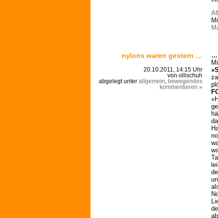
Al
Mi
Ma
nylons waren gestern …
… 
Mi
»S
20.10.2011, 14:15 Uhr
von ollischuh
za
abgelegt unter
allgemein
,
bewegendes
pl
kommentieren »
F
»H
ge
hä
da
Ha
no
wa
wa
Ta
le
de
un
al
No
Li
de
ab