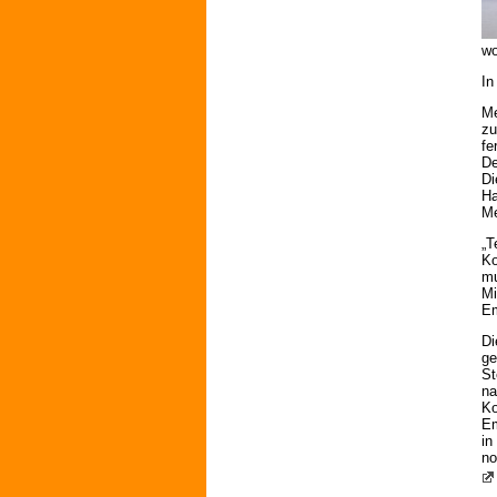
wo
In
Me
zu
fe
De
Di
Ha
Me
„T
Ko
mu
Mi
Em
Di
ge
St
na
Ko
Em
in
no