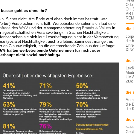
NewM
Ode 
Olli
besser geht es ohne ihr?
PR D
RE
in. Sicher nicht. Am Ende wird eben doch immer bestraft, wer
erbe-) Versprechen nicht hält. Werbetreibende sehen sich laut einer
frage
des
W&V
und der Managementberatung
Brands & Values
in
die 
r »gesellschaftlichen Verantwortung« in Sachen Nachhaltigkeit.
corp
fenbar sehen sie sich laut Leserbefragung nicht in der Verantwortung
die 
ese (soziale) Nachhaltigkeit auch zu leben. Zumindest mangelt es
Ehre
er an Glaubwürdigkeit, so die erschreckende Zahl aus der Umfrage:
XING
6% halten werbetreibende Unternehmen für nicht oder
erhaupt nicht sozial nachhaltig«
.
die 
Lexi
Medi
UMW
ZUK
die 
Anm
die 
die 
die 
Buchh
Gest