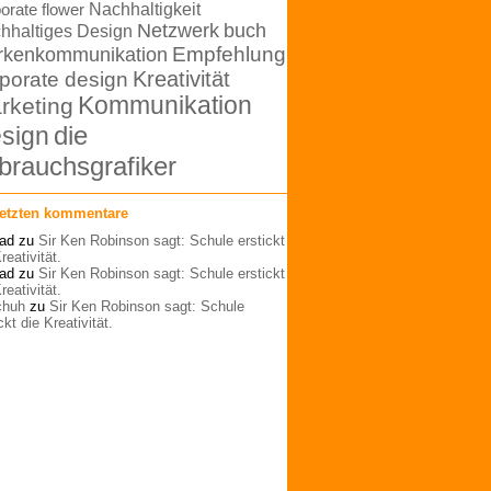
orate flower
Nachhaltigkeit
Netzwerk
buch
hhaltiges Design
rkenkommunikation
Empfehlung
Kreativität
porate design
Kommunikation
rketing
die
sign
brauchsgrafiker
letzten kommentare
ad
zu
Sir Ken Robinson sagt: Schule erstickt
reativität.
ad
zu
Sir Ken Robinson sagt: Schule erstickt
reativität.
schuh
zu
Sir Ken Robinson sagt: Schule
ckt die Kreativität.