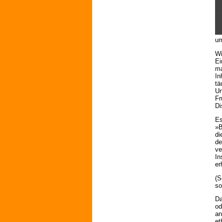
um
Wi
Ei
ma
In
tä
Un
Fr
Di
Es
»B
di
de
ve
In
er
(S
so
Da
od
an
et