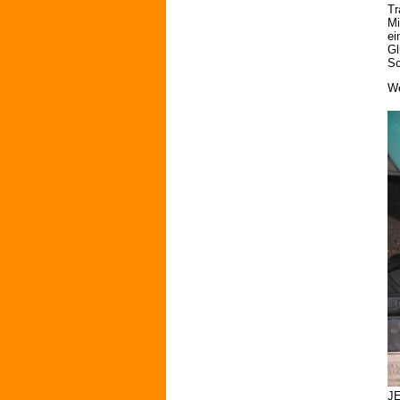
Tr
Mi
ei
Gl
Sc
W
JE