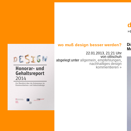
d
»
wo muß design besser werden?
Di
M
22.01.2013, 21:21 Uhr
von ollischuh
abgelegt unter
allgemein
,
empfehlungen
,
nachhaltiges design
kommentieren »