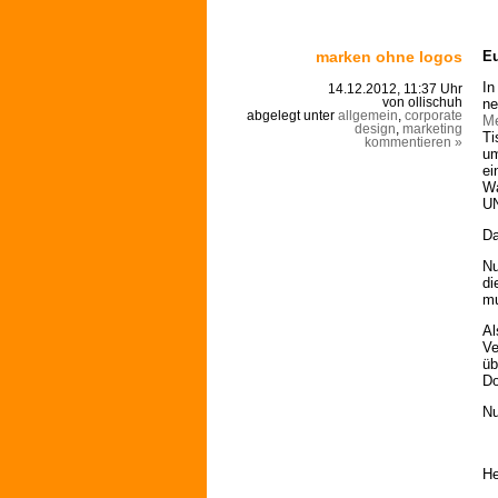
marken ohne logos
Eu
In
14.12.2012, 11:37 Uhr
ne
von ollischuh
abgelegt unter
allgemein
,
corporate
Me
design
,
marketing
Ti
kommentieren »
um
ei
Wa
UN
Da
Nu
di
mu
Al
Ve
üb
Do
Nu
He