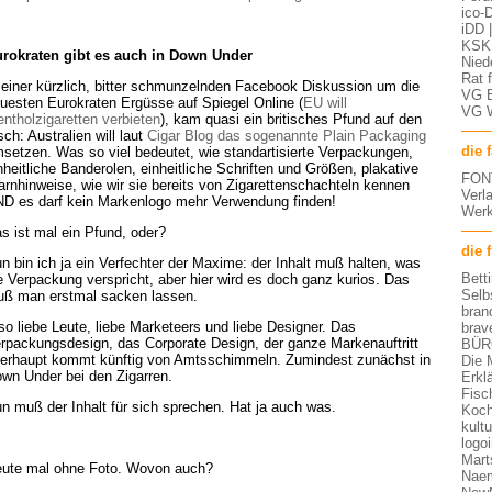
ico-D
iDD 
KSK 
rokraten gibt es auch in Down Under
Nied
Rat 
 einer kürzlich, bitter schmunzelnden Facebook Diskussion um die
VG 
uesten Eurokraten Ergüsse auf Spiegel Online (
EU will
VG 
ntholzigaretten verbieten
), kam quasi ein britisches Pfund auf den
sch: Australien will laut
Cigar Blog das sogenannte Plain Packaging
die 
setzen. Was so viel bedeutet, wie standartisierte Verpackungen,
nheitliche Banderolen, einheitliche Schriften und Größen, plakative
FON
rnhinweise, wie wir sie bereits von Zigarettenschachteln kennen
Verl
D es darf kein Markenlogo mehr Verwendung finden!
Werk
s ist mal ein Pfund, oder?
die 
n bin ich ja ein Verfechter der Maxime: der Inhalt muß halten, was
Bett
e Verpackung verspricht, aber hier wird es doch ganz kurios. Das
Selb
ß man erstmal sacken lassen.
bran
so liebe Leute, liebe Marketeers und liebe Designer. Das
brav
rpackungsdesign, das Corporate Design, der ganze Markenauftritt
BÜR
erhaupt kommt künftig von Amtsschimmeln. Zumindest zunächst in
Die 
wn Under bei den Zigarren.
Erkl
Fisc
n muß der Inhalt für sich sprechen. Hat ja auch was.
Koch
kult
logo
Mart
ute mal ohne Foto. Wovon auch?
Nae