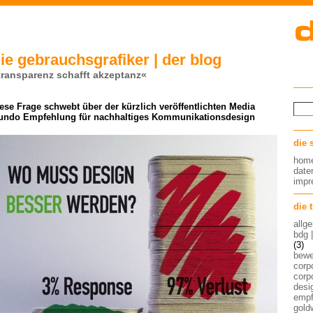
ie gebrauchsgrafiker | der blog
transparenz schafft akzeptanz«
ese Frage schwebt über der kürzlich veröffentlichten Media
undo Empfehlung für nachhaltiges Kommunikationsdesign
die 
hom
date
imp
die 
allg
bdg 
(3)
bew
corp
corp
desig
empf
gold