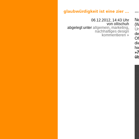
glaubwürdigkeit ist eine zier …
… 
Ne
06.12.2012, 14:43 Uhr
(W
von ollischuh
abgelegt unter
allgemein
,
marketing
,
Um
nachhaltiges design
de
kommentieren »
Of
di
hi
»7
üb