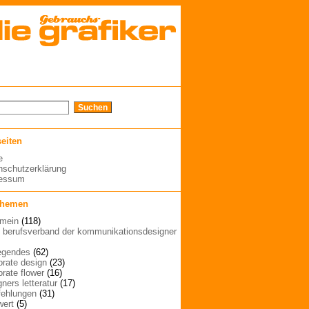
seiten
e
nschutzerklärung
ressum
themen
emein
(118)
| berufsverband der kommunikationsdesigner
egendes
(62)
orate design
(23)
orate flower
(16)
ners letteratur
(17)
ehlungen
(31)
wert
(5)