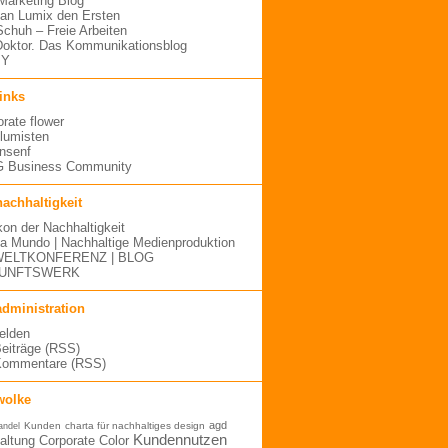
arketing Blog
an Lumix den Ersten
 Schuh – Freie Arbeiten
oktor. Das Kommunikationsblog
MY
links
orate flower
blumisten
nsenf
 Business Community
nachhaltigkeit
kon der Nachhaltigkeit
a Mundo | Nachhaltige Medienproduktion
ELTKONFERENZ | BLOG
UNFTSWERK
administration
elden
Beiträge (RSS)
Kommentare (RSS)
wolke
agd
Kunden
charta für nachhaltiges design
andel
Kundennutzen
altung
Corporate Color