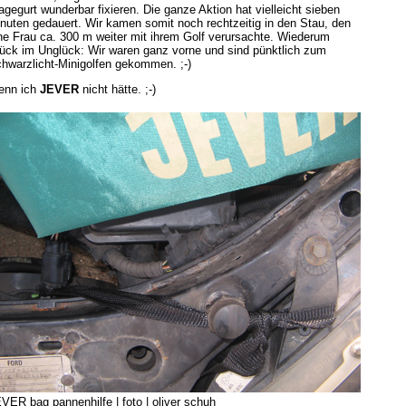
agegurt wunderbar fixieren. Die ganze Aktion hat vielleicht sieben
nuten gedauert. Wir kamen somit noch rechtzeitig in den Stau, den
ne Frau ca. 300 m weiter mit ihrem Golf verursachte. Wiederum
ück im Unglück: Wir waren ganz vorne und sind pünktlich zum
hwarzlicht-Minigolfen gekommen. ;-)
enn ich
JEVER
nicht hätte. ;-)
VER bag pannenhilfe | foto | oliver schuh