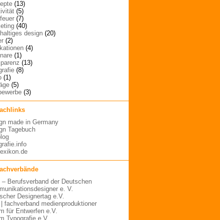
epte
(13)
ivität
(5)
rfeuer
(7)
eting
(40)
haltiges design
(20)
er
(2)
ikationen
(4)
nare
(1)
sparenz
(13)
grafie
(8)
o
(1)
räge
(5)
bewerbe
(3)
fachlinks
gn made in Germany
gn Tagebuch
blog
rafie.info
lexikon.de
fachverbände
– Berufsverband der Deutschen
unikationsdesigner e. V.
scher Designertag e.V.
 | fachverband medienproduktioner
m für Entwerfen e.V.
m Typografie e.V.