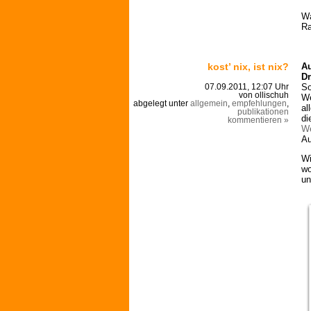
Wa
Ra
kost’ nix, ist nix?
Au
Dr
So
07.09.2011, 12:07 Uhr
von ollischuh
We
abgelegt unter
allgemein
,
empfehlungen
,
al
publikationen
di
kommentieren »
We
Au
Wi
wo
un