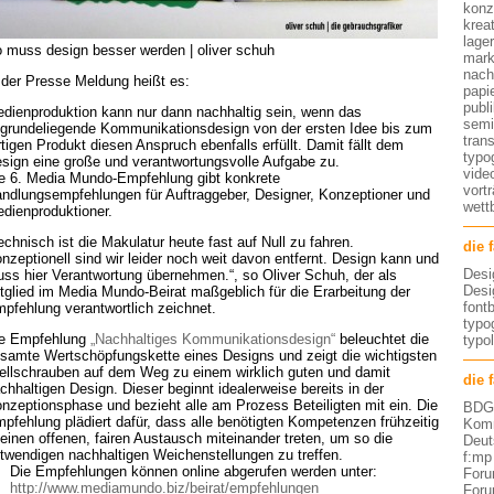
konz
kreat
lage
 muss design besser werden | oliver schuh
mark
nach
 der Presse Meldung heißt es:
papi
publ
dienproduktion kann nur dann nachhaltig sein, wenn das
semi
grundeliegende Kommunikationsdesign von der ersten Idee bis zum
tran
rtigen Produkt diesen Anspruch ebenfalls erfüllt. Damit fällt dem
typo
sign eine große und verantwortungsvolle Aufgabe zu.
vide
e 6. Media Mundo-Empfehlung gibt konkrete
vort
ndlungsempfehlungen für Auftraggeber, Designer, Konzeptioner und
wett
dienproduktioner.
echnisch ist die Makulatur heute fast auf Null zu fahren.
die 
nzeptionell sind wir leider noch weit davon entfernt. Design kann und
Desi
ss hier Verantwortung übernehmen.“, so Oliver Schuh, der als
Desi
tglied im Media Mundo-Beirat maßgeblich für die Erarbeitung der
font
pfehlung verantwortlich zeichnet.
typog
e Empfehlung
„Nachhaltiges Kommunikationsdesign“
beleuchtet die
typo
samte Wertschöpfungskette eines Designs und zeigt die wichtigsten
ellschrauben auf dem Weg zu einem wirklich guten und damit
die 
chhaltigen Design. Dieser beginnt idealerweise bereits in der
nzeptionsphase und bezieht alle am Prozess Beteiligten mit ein. Die
BDG 
pfehlung plädiert dafür, dass alle benötigten Kompetenzen frühzeitig
Komm
 einen offenen, fairen Austausch miteinander treten, um so die
Deut
twendigen nachhaltigen Weichenstellungen zu treffen.
f:mp
Die Empfehlungen können online abgerufen werden unter:
Foru
http://www.mediamundo.biz/beirat/empfehlungen
Foru