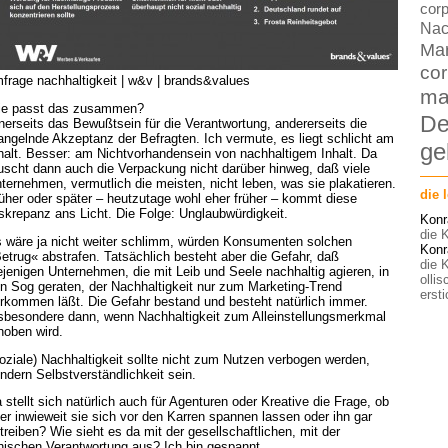
corp
Nac
Ma
cor
frage nachhaltigkeit | w&v | brands&values
ma
e passt das zusammen?
De
nerseits das Bewußtsein für die Verantwortung, andererseits die
ngelnde Akzeptanz der Befragten. Ich vermute, es liegt schlicht am
ge
halt. Besser: am Nichtvorhandensein von nachhaltigem Inhalt. Da
uscht dann auch die Verpackung nicht darüber hinweg, daß viele
ternehmen, vermutlich die meisten, nicht leben, was sie plakatieren.
die 
üher oder später – heutzutage wohl eher früher – kommt diese
skrepanz ans Licht. Die Folge: Unglaubwürdigkeit.
Konr
die K
 wäre ja nicht weiter schlimm, würden Konsumenten solchen
Konr
etrug« abstrafen. Tatsächlich besteht aber die Gefahr, daß
die K
ejenigen Unternehmen, die mit Leib und Seele nachhaltig agieren, in
olli
n Sog geraten, der Nachhaltigkeit nur zum Marketing-Trend
ersti
rkommen läßt. Die Gefahr bestand und besteht natürlich immer.
sbesondere dann, wenn Nachhaltigkeit zum Alleinstellungsmerkmal
hoben wird.
oziale) Nachhaltigkeit sollte nicht zum Nutzen verbogen werden,
ndern Selbstverständlichkeit sein.
 stellt sich natürlich auch für Agenturen oder Kreative die Frage, ob
er inwieweit sie sich vor den Karren spannen lassen oder ihn gar
treiben? Wie sieht es da mit der gesellschaftlichen, mit der
hischen Verantwortung aus? Ich bin gespannt.