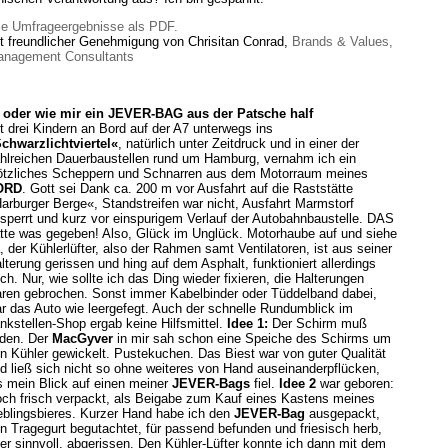
le Umfrageergebnisse als PDF.
t freundlicher Genehmigung von Chrisitan Conrad,
Brands & Values,
nagement Consultants
oder wie mir ein JEVER-BAG aus der Patsche half
t drei Kindern an Bord auf der A7 unterwegs ins
chwarzlichtviertel«
, natürlich unter Zeitdruck und in einer der
hlreichen Dauerbaustellen rund um Hamburg, vernahm ich ein
ötzliches Scheppern und Schnarren aus dem Motorraum meines
ORD
. Gott sei Dank ca. 200 m vor Ausfahrt auf die Raststätte
arburger Berge«, Standstreifen war nicht, Ausfahrt Marmstorf
sperrt und kurz vor einspurigem Verlauf der Autobahnbaustelle. DAS
tte was gegeben! Also, Glück im Unglück. Motorhaube auf und siehe
, der Kühlerlüfter, also der Rahmen samt Ventilatoren, ist aus seiner
lterung gerissen und hing auf dem Asphalt, funktioniert allerdings
ch. Nur, wie sollte ich das Ding wieder fixieren, die Halterungen
ren gebrochen. Sonst immer Kabelbinder oder Tüddelband dabei,
r das Auto wie leergefegt. Auch der schnelle Rundumblick im
nkstellen-Shop ergab keine Hilfsmittel.
Idee 1:
Der Schirm muß
iden. Der
MacGyver
in mir sah schon eine Speiche des Schirms um
n Kühler gewickelt. Pustekuchen. Das Biest war von guter Qualität
d ließ sich nicht so ohne weiteres von Hand auseinanderpflücken,
s mein Blick auf einen meiner
JEVER-Bags
fiel.
Idee 2
war geboren:
ch frisch verpackt, als Beigabe zum Kauf eines Kastens meines
eblingsbieres. Kurzer Hand habe ich den
JEVER-Bag
ausgepackt,
n Tragegurt begutachtet, für passend befunden und friesisch herb,
er sinnvoll, abgerissen. Den Kühler-Lüfter konnte ich dann mit dem