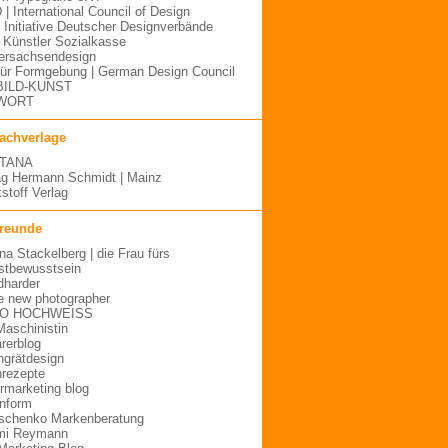
 | International Council of Design
| Initiative Deutscher Designverbände
Künstler Sozialkasse
ersachsendesign
für Formgebung | German Design Council
BILD-KUNST
WORT
fachverlage
TANA
ag Hermann Schmidt | Mainz
stoff Verlag
freunde
ina Stackelberg | die Frau fürs
stbewusstsein
dharder
e new photographer
O HOCHWEISS
Maschinistin
ärerblog
hgrätdesign
rezepte
urmarketing blog
inform
schenko Markenberatung
mi Reymann