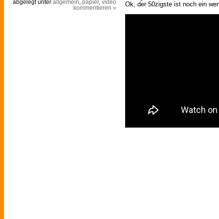
abgelegt unter
allgemein
,
papier
,
video
Ok, der 50zigste ist noch ein wen
kommentieren »