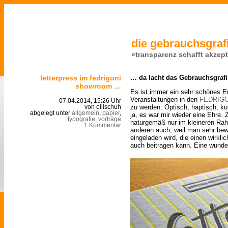
die gebrauchsgrafi
»transparenz schafft akzep
letterpress im fedrigoni
… da lacht das Gebrauchsgrafi
showroom …
Es ist immer ein sehr schönes E
Veranstaltungen in den
FEDRIGO
07.04.2014, 15:26 Uhr
zu werden. Optisch, haptisch, k
von ollischuh
abgelegt unter
allgemein
,
papier
,
ja, es war mir wieder eine Ehre.
typografie
,
vorträge
naturgemäß nur im kleineren Rah
1 Kommentar
anderen auch, weil man sehr b
eingeladen wird, die einen wirkl
auch beitragen kann. Eine wund