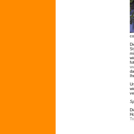
co
Di
St
mi
wi
fo
ww
da
Ih
Un
wi
ve
Sp
Di
Ho
Tr