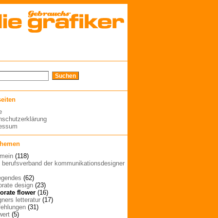
seiten
e
nschutzerklärung
ressum
themen
emein
(118)
| berufsverband der kommunikationsdesigner
egendes
(62)
orate design
(23)
orate flower
(16)
ners letteratur
(17)
ehlungen
(31)
wert
(5)