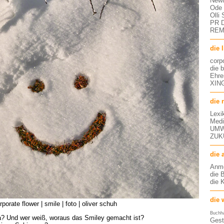
NewM
Ode 
Olli
PR D
RE
die 
corp
die 
Ehre
XING
die 
Lexi
Medi
UMW
ZUK
die 
Anm
die 
die 
die 
rporate flower | smile | foto | oliver schuh
Buchh
? Und wer weiß, woraus das Smiley gemacht ist?
Gest