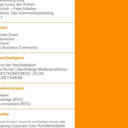
arketing Blog
an Lumix den Ersten
 Schuh – Freie Arbeiten
oktor. Das Kommunikationsblog
MY
links
orate flower
blumisten
nsenf
 Business Community
nachhaltigkeit
kon der Nachhaltigkeit
a Mundo | Nachhaltige Medienproduktion
ELTKONFERENZ | BLOG
UNFTSWERK
administration
elden
Beiträge (RSS)
Kommentare (RSS)
wolke
agd
Kunden
charta für nachhaltiges design
andel
Kundennutzen
altung
Corporate Color