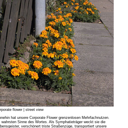
rporate flower | street view
nehin hat unsere Corporate Flower grenzenlosen Mehrfachnutzen.
 wahrsten Sinne des Wortes. Als Symphatieträger weckt sie die
bensgeister, verschönert triste Straßenzüge, transportiert unsere