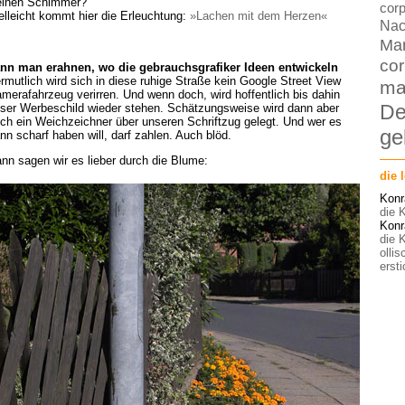
inen Schimmer?
corp
elleicht kommt hier die Erleuchtung:
»Lachen mit dem Herzen«
Nac
Ma
cor
nn man erahnen, wo die gebrauchsgrafiker Ideen entwickeln
rmutlich wird sich in diese ruhige Straße kein Google Street View
ma
merafahrzeug verirren. Und wenn doch, wird hoffentlich bis dahin
De
ser Werbeschild wieder stehen. Schätzungsweise wird dann aber
ch ein Weichzeichner über unseren Schriftzug gelegt. Und wer es
ge
nn scharf haben will, darf zahlen. Auch blöd.
nn sagen wir es lieber durch die Blume:
die 
Konr
die K
Konr
die K
olli
ersti