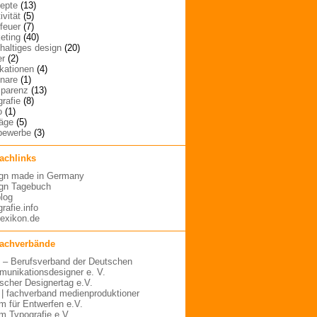
epte
(13)
ivität
(5)
rfeuer
(7)
eting
(40)
haltiges design
(20)
er
(2)
ikationen
(4)
nare
(1)
sparenz
(13)
grafie
(8)
o
(1)
räge
(5)
bewerbe
(3)
fachlinks
gn made in Germany
gn Tagebuch
blog
rafie.info
lexikon.de
fachverbände
– Berufsverband der Deutschen
unikationsdesigner e. V.
scher Designertag e.V.
 | fachverband medienproduktioner
m für Entwerfen e.V.
m Typografie e.V.