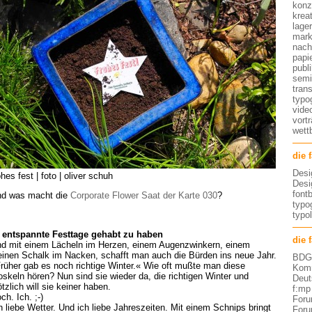
konz
kreat
lage
mark
nach
papi
publ
semi
tran
typo
vide
vort
wett
die 
Desi
ohes fest | foto | oliver schuh
Desi
font
d was macht die
Corporate Flower Saat der Karte 030
?
typog
typo
entspannte Festtage gehabt zu haben
die 
d mit einem Lächeln im Herzen, einem Augenzwinkern, einem
einen Schalk im Nacken, schafft man auch die Bürden ins neue Jahr.
BDG 
rüher gab es noch richtige Winter.« Wie oft mußte man diese
Komm
oskeln hören? Nun sind sie wieder da, die richtigen Winter und
Deut
ötzlich will sie keiner haben.
f:mp
ch. Ich. ;-)
Foru
h liebe Wetter. Und ich liebe Jahreszeiten. Mit einem Schnips bringt
Foru