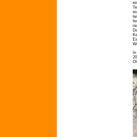
ei
Te
es
la
hi
ni
Da
Ke
Ei
We
In
20
Ol