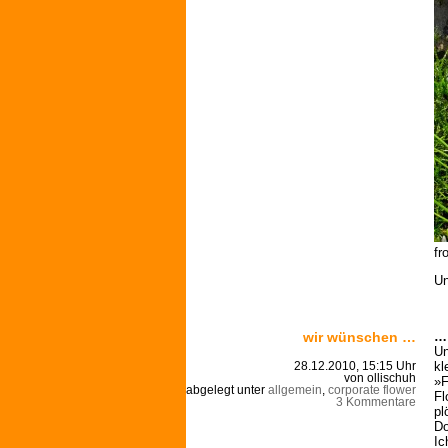
fr
Un
wir wünschen …
… 
Un
kl
28.12.2010, 15:15 Uhr
von ollischuh
»F
abgelegt unter
allgemein
,
corporate flower
Fl
3 Kommentare
pl
Do
Ic