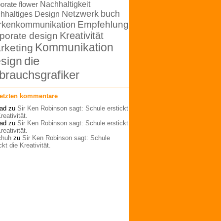
orate flower
Nachhaltigkeit
Netzwerk
buch
hhaltiges Design
rkenkommunikation
Empfehlung
Kreativität
porate design
Kommunikation
rketing
die
sign
brauchsgrafiker
letzten kommentare
ad
zu
Sir Ken Robinson sagt: Schule erstickt
reativität.
ad
zu
Sir Ken Robinson sagt: Schule erstickt
reativität.
schuh
zu
Sir Ken Robinson sagt: Schule
ckt die Kreativität.