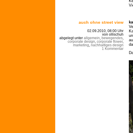
Ke
Vi
auch ohne street view
ka
Ve
Ka
02.09.2010, 08:00 Uhr
von ollischuh
un
abgelegt unter
allgemein
,
bewegendes
,
au
corporate design
,
corporate flower
,
da
marketing
,
nachhaltiges design
1 Kommentar
Da