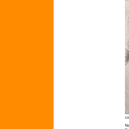
co
Na