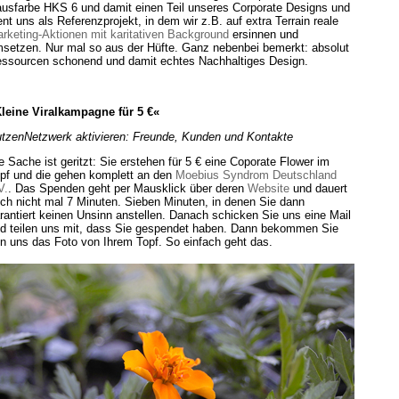
usfarbe HKS 6 und damit einen Teil unseres Corporate Designs und
ent uns als Referenzprojekt, in dem wir z.B. auf extra Terrain reale
rketing-Aktionen mit karitativen Background
ersinnen und
setzen. Nur mal so aus der Hüfte. Ganz nebenbei bemerkt: absolut
ssourcen schonend und damit echtes Nachhaltiges Design.
leine Viralkampagne für 5 €«
tzenNetzwerk aktivieren: Freunde, Kunden und Kontakte
e Sache ist geritzt: Sie erstehen für 5 € eine Coporate Flower im
pf und die gehen komplett an den
Moebius Syndrom Deutschland
V.
. Das Spenden geht per Mausklick über deren
Website
und dauert
ch nicht mal 7 Minuten. Sieben Minuten, in denen Sie dann
rantiert keinen Unsinn anstellen. Danach schicken Sie uns eine Mail
d teilen uns mit, dass Sie gespendet haben. Dann bekommen Sie
n uns das Foto von Ihrem Topf. So einfach geht das.