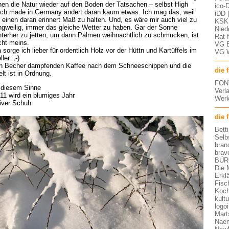
nen die Natur wieder auf den Boden der Tatsachen – selbst High
ico-D
ch made in Germany ändert daran kaum etwas. Ich mag das, weil
iDD 
 einen daran erinnert Maß zu halten. Und, es wäre mir auch viel zu
KSK 
ngweilig, immer das gleiche Wetter zu haben. Gar der Sonne
Nied
nterher zu jetten, um dann Palmen weihnachtlich zu schmücken, ist
Rat 
cht meins.
VG 
 sorge ich lieber für ordentlich Holz vor der Hüttn und Kartüffels im
VG 
ller. ;-)
n Becher dampfenden Kaffee nach dem Schneeschippen und die
die 
lt ist in Ordnung.
FON
 diesem Sinne
Verl
11 wird ein blumiges Jahr
Werk
iver Schuh
die 
Bett
Selb
bran
brav
BÜR
Die 
Erkl
Fisc
Koch
kult
logo
Mart
Nae