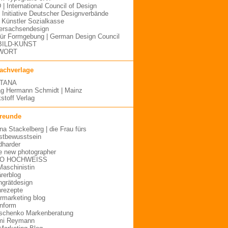
 | International Council of Design
| Initiative Deutscher Designverbände
Künstler Sozialkasse
ersachsendesign
für Formgebung | German Design Council
BILD-KUNST
WORT
fachverlage
TANA
ag Hermann Schmidt | Mainz
stoff Verlag
freunde
ina Stackelberg | die Frau fürs
stbewusstsein
dharder
e new photographer
O HOCHWEISS
Maschinistin
ärerblog
hgrätdesign
rezepte
urmarketing blog
inform
schenko Markenberatung
mi Reymann