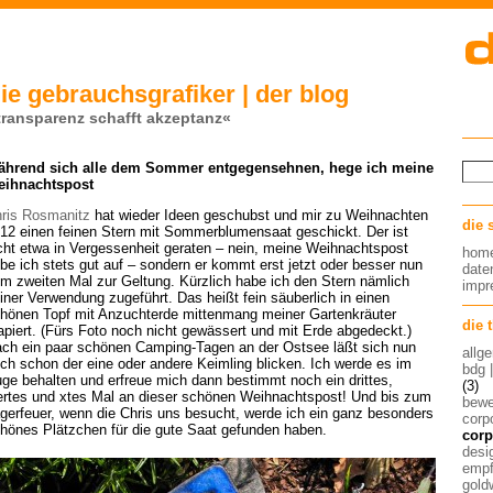
ie gebrauchsgrafiker | der blog
transparenz schafft akzeptanz«
hrend sich alle dem Sommer entgegensehnen, hege ich meine
eihnachtspost
ris Rosmanitz
hat wieder Ideen geschubst und mir zu Weihnachten
die 
12 einen feinen Stern mit Sommerblumensaat geschickt. Der ist
cht etwa in Vergessenheit geraten – nein, meine Weihnachtspost
hom
be ich stets gut auf – sondern er kommt erst jetzt oder besser nun
date
m zweiten Mal zur Geltung. Kürzlich habe ich den Stern nämlich
imp
iner Verwendung zugeführt. Das heißt fein säuberlich in einen
hönen Topf mit Anzuchterde mittenmang meiner Gartenkräuter
die 
apiert. (Fürs Foto noch nicht gewässert und mit Erde abgedeckt.)
ch ein paar schönen Camping-Tagen an der Ostsee läßt sich nun
allg
ch schon der eine oder andere Keimling blicken. Ich werde es im
bdg 
ge behalten und erfreue mich dann bestimmt noch ein drittes,
(3)
ertes und xtes Mal an dieser schönen Weihnachtspost! Und bis zum
bew
gerfeuer, wenn die Chris uns besucht, werde ich ein ganz besonders
corp
hönes Plätzchen für die gute Saat gefunden haben.
corp
desig
empf
gold