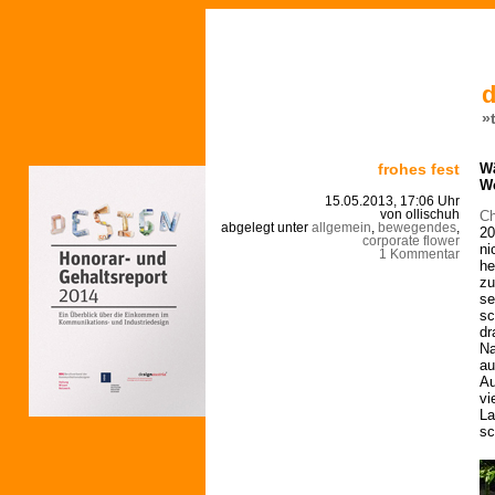
d
»
frohes fest
Wä
W
15.05.2013, 17:06 Uhr
Ch
von ollischuh
abgelegt unter
allgemein
,
bewegendes
,
20
corporate flower
ni
1 Kommentar
he
zu
se
sc
dr
Na
au
Au
vi
La
sc