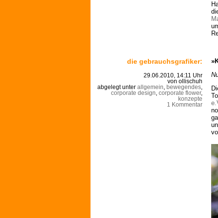
Ha
di
Ma
um
Re
die gebrauchsgrafiker:
»K
Nu
29.06.2010, 14:11 Uhr
von ollischuh
abgelegt unter
allgemein
,
bewegendes
,
Di
corporate design
,
corporate flower
,
To
konzepte
e.
1 Kommentar
no
ga
un
vo