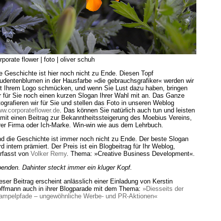
rporate flower | foto | oliver schuh
e Geschichte ist hier noch nicht zu Ende. Diesen Topf
udentenblumen in der Hausfarbe »die gebrauchsgrafiker« werden wir
t Ihrem Logo schmücken, und wenn Sie Lust dazu haben, bringen
r für Sie noch einen kurzen Slogan Ihrer Wahl mit an. Das Ganze
tografieren wir für Sie und stellen das Foto in unseren Weblog
w.corporateflower.de
. Das können Sie natürlich auch tun und leisten
mit einen Beitrag zur Bekanntheitssteigerung des Moebius Vereins,
rer Firma oder Ich-Marke. Win-win wie aus dem Lehrbuch.
d die Geschichte ist immer noch nicht zu Ende. Der beste Slogan
rd intern prämiert. Der Preis ist ein Blogbeitrag für Ihr Weblog,
rfasst von
Volker Remy
. Thema: »Creative Business Development«.
enden. Dahinter steckt immer ein kluger Kopf.
eser Beitrag erscheint anlässlich einer Einladung von Kerstin
ffmann auch in ihrer Blogparade mit dem Thema:
»Diesseits der
ampelpfade – ungewöhnliche Werbe- und PR-Aktionen«