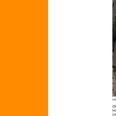
co
Oh
Im
Le