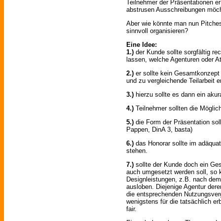
Teilnehmer der Präsentationen er
abstrusen Ausschreibungen möchte
Aber wie könnte man nun Pitches 
sinnvoll organisieren?
Eine Idee:
1.)
der Kunde sollte sorgfältig r
lassen, welche Agenturen oder At
2.)
er sollte kein Gesamtkonzept 
und zu vergleichende Teilarbeit e
3.)
hierzu sollte es dann ein akur
4.)
Teilnehmer sollten die Mögli
5.)
die Form der Präsentation sollt
Pappen, DinA 3, basta)
6.)
das Honorar sollte im adäquat
stehen.
7.)
sollte der Kunde doch ein G
auch umgesetzt werden soll, so k
Designleistungen, z.B. nach dem
ausloben. Diejenige Agentur der
die entsprechenden Nutzungsverg
wenigstens für die tatsächlich er
fair.