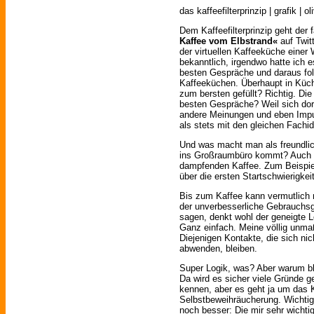
das kaffeefilterprinzip | grafik | o
Dem Kaffeefilterprinzip geht der 
Kaffee vom Elbstrand«
auf Twit
der virtuellen Kaffeeküche einer 
bekanntlich, irgendwo hatte ich 
besten Gespräche und daraus fol
Kaffeeküchen. Überhaupt in Küch
zum bersten gefüllt? Richtig. Di
besten Gespräche? Weil sich dort
andere Meinungen und eben Impul
als stets mit den gleichen Fachi
Und was macht man als freundli
ins Großraumbüro kommt? Auch r
dampfenden Kaffee. Zum Beispiel. 
über die ersten Startschwierigke
Bis zum Kaffee kann vermutlich n
der unverbesserliche Gebrauchsgr
sagen, denkt wohl der geneigte L
Ganz einfach. Meine völlig unmaß
Diejenigen Kontakte, die sich nic
abwenden, bleiben.
Super Logik, was? Aber warum bl
Da wird es sicher viele Gründe g
kennen, aber es geht ja um das K
Selbstbeweihräucherung. Wichtig 
noch besser: Die mir sehr wichtig