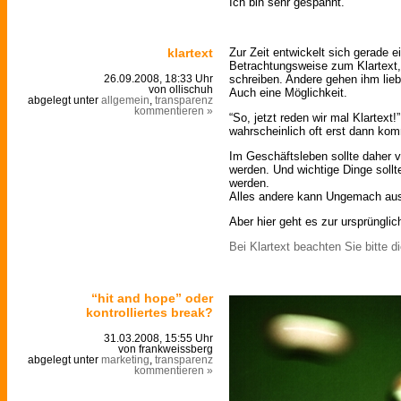
Ich bin sehr gespannt.
klartext
Zur Zeit entwickelt sich gerade ei
Betrachtungsweise zum Klartext, 
schreiben. Andere gehen ihm li
26.09.2008, 18:33 Uhr
von ollischuh
Auch eine Möglichkeit.
abgelegt unter
allgemein
,
transparenz
kommentieren »
“So, jetzt reden wir mal Klartext!
wahrscheinlich oft erst dann kom
Im Geschäftsleben sollte daher v
werden. Und wichtige Dinge sollt
werden.
Alles andere kann Ungemach aus
Aber hier geht es zur ursprüngli
Bei Klartext beachten Sie bitte 
“hit and hope” oder
kontrolliertes break?
31.03.2008, 15:55 Uhr
von frankweissberg
abgelegt unter
marketing
,
transparenz
kommentieren »