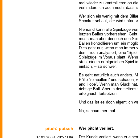
mal wieder zu kontrollieren ob d
verhindere ich auch noch, dass i
Wer sich ein wenig mit dem Billa
Snooker schaut, der wird sofort 
Niemand kann alle Spielzüge vo
letzten Balles vorhersehen. Geht 
muss man aber dennoch den Spiel
Bällen kontrollieren um ein mögl
Dies geht nur, wenn man immer wi
dem Tisch analysiert, eine “Spiel
Spielzüge im Voraus plant. Wenn 
steht einem erfolgreichen Spiel 
einfach, – so schwer.
Es geht natürlich auch anders. M
Bälle “reinballern” uns schauen, 
and Hope”. Wenn man Glück hat,
richtige Ball. Aber in den selte
erfolgreich fortsetzen.
Und das ist es doch eigentlich wa
Na, schaun mer mal.
pitch: patsch
Wer pitcht verliert.
Der Kunde verliert, wenn er eine
07.02.2008, 20:57 Uhr