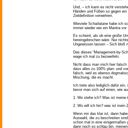
Und, – ich kann es nicht verste
Händen und Füßen so gegen ein 
Zieldefinition verwehren.
Wieviele Scharlatane habe ich 
immer wieder wie ein Mantra vor 
Es scheint, als ob eine große Un
hereingebrochen wäre. Nur nichts
Ungewissen lassen – Sich bloß ni
Das dieses “Management-by-Schau
wage ich mal zu bezweifeln.
Nicht dass man mich hier falsch
dass alles zu 100% plan- und vor
falsch, weil es ebenso dogmatis
Mischung, die es macht.
Ich trete also lediglich dafür ein
bevor man sich auf einen, wie a
1. Wo stehe ich? Was ist meine
2. Wo will ich hin? was ist mein Z
Wenn mir das klar ist, dann ha
Auswahl, die zu beschreiten sind
schon mal in eine einigermaßen
dann noch so schlau bin, mein