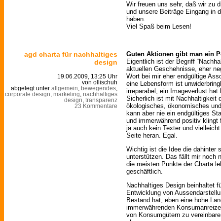
Wir freuen uns sehr, daß wir zu 
und unsere Beiträge Eingang in 
haben.
Viel Spaß beim Lesen!
agd charta für nachhaltiges
Guten Aktionen gibt man ein 
Eigentlich ist der Begriff “Nachhal
design
aktuellen Geschehnisse, eher neg
Wort bei mir eher endgültige Asso
19.06.2009, 13:25 Uhr
von ollischuh
eine Lebensform ist unwiderbring
abgelegt unter
allgemein
,
bewegendes
,
irreparabel, ein Imageverlust hat l
corporate design
,
marketing
,
nachhaltiges
Sicherlich ist mit Nachhaltigkeit
design
,
transparenz
ökologisches, ökonomisches und 
23 Kommentare
kann aber nie ein endgültiges Sta
und immerwährend positiv klingt f
ja auch kein Texter und vielleicht
Seite heran. Egal.
Wichtig ist die Idee die dahinter 
unterstützen. Das fällt mir noch
die meisten Punkte der Charta le
geschäftlich.
Nachhaltiges Design beinhaltet f
Entwicklung von Aussendarstellu
Bestand hat, eben eine hohe Lang
immerwährenden Konsumanreizen 
von Konsumgütern zu vereinbaren