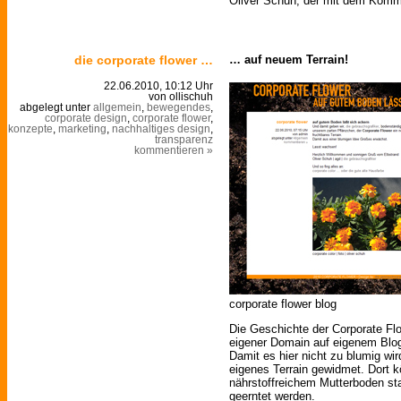
Oliver Schuh, der mit dem Komm
die corporate flower …
… auf neuem Terrain!
22.06.2010, 10:12 Uhr
von ollischuh
abgelegt unter
allgemein
,
bewegendes
,
corporate design
,
corporate flower
,
konzepte
,
marketing
,
nachhaltiges design
,
transparenz
kommentieren »
corporate flower blog
Die Geschichte der Corporate Flo
eigener Domain auf eigenem Bl
Damit es hier nicht zu blumig wi
eigenes Terrain gewidmet. Dort k
nährstoffreichem Mutterboden sta
geerntet werden.