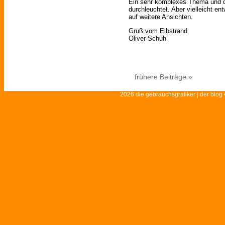
Ein sehr komplexes Thema und d
durchleuchtet. Aber vielleicht en
auf weitere Ansichten.
Gruß vom Elbstrand
Oliver Schuh
frühere Beiträge »
2026 die gebrauchsgrafiker | der blog 