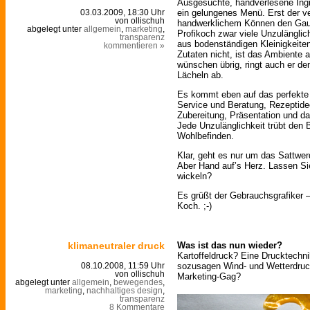
Ausgesuchte, handverlesene Ingr
ein gelungenes Menü. Erst der ve
03.03.2009, 18:30 Uhr
von ollischuh
handwerklichem Können den Ga
abgelegt unter
allgemein
,
marketing
,
Profikoch zwar viele Unzulängli
transparenz
aus bodenständigen Kleinigkeite
kommentieren »
Zutaten nicht, ist das Ambiente 
wünschen übrig, ringt auch er d
Lächeln ab.
Es kommt eben auf das perfekte
Service und Beratung, Rezeptidee
Zubereitung, Präsentation und da
Jede Unzulänglichkeit trübt den
Wohlbefinden.
Klar, geht es nur um das Sattwer
Aber Hand auf’s Herz. Lassen Si
wickeln?
Es grüßt der Gebrauchsgrafiker –
Koch. ;-)
klimaneutraler druck
Was ist das nun wieder?
Kartoffeldruck? Eine Drucktechni
sozusagen Wind- und Wetterdruck
08.10.2008, 11:59 Uhr
von ollischuh
Marketing-Gag?
abgelegt unter
allgemein
,
bewegendes
,
marketing
,
nachhaltiges design
,
transparenz
8 Kommentare