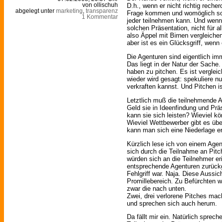
D.h., wenn er nicht richtig recher
von ollischuh
abgelegt unter
marketing
,
transparenz
Frage kommen und womöglich sogar
1 Kommentar
jeder teilnehmen kann. Und wenn
solchen Präsentation, nicht für a
also Äppel mit Birnen vergleiche
aber ist es ein Glücksgriff, wenn 
Die Agenturen sind eigentlich imm
Das liegt in der Natur der Sache.
haben zu pitchen. Es ist vergle
wieder wird gesagt: spekuliere n
verkraften kannst. Und Pitchen i
Letztlich muß die teilnehmende A
Geld sie in Ideenfindung und Präs
kann sie sich leisten? Wieviel k
Wieviel Wettbewerber gibt es übe
kann man sich eine Niederlage e
Kürzlich lese ich von einem Age
sich durch die Teilnahme an Pi
würden sich an die Teilnehmer e
entsprechende Agenturen zurückg
Fehlgriff war. Naja. Diese Aussic
Promillebereich. Zu Befürchten 
zwar die nach unten.
Zwei, drei verlorene Pitches mac
und sprechen sich auch herum.
Da fällt mir ein. Natürlich sprech