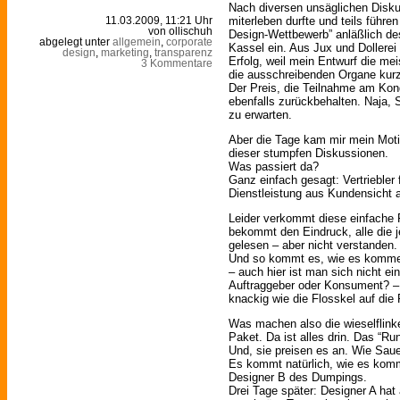
Nach diversen unsäglichen Diskus
miterleben durfte und teils führen 
11.03.2009, 11:21 Uhr
von ollischuh
Design-Wettbewerb” anläßlich d
abgelegt unter
allgemein
,
corporate
Kassel ein. Aus Jux und Dollerei n
design
,
marketing
,
transparenz
Erfolg, weil mein Entwurf die meis
3 Kommentare
die ausschreibenden Organe kurz
Der Preis, die Teilnahme am Kon
ebenfalls zurückbehalten. Naja,
zu erwarten.
Aber die Tage kam mir mein Moti
dieser stumpfen Diskussionen.
Was passiert da?
Ganz einfach gesagt: Vertriebler 
Dienstleistung aus Kundensicht 
Leider verkommt diese einfache 
bekommt den Eindruck, alle die 
gelesen – aber nicht verstanden.
Und so kommt es, wie es komme
– auch hier ist man sich nicht ein
Auftraggeber oder Konsument? –
knackig wie die Flosskel auf die 
Was machen also die wieselflink
Paket. Da ist alles drin. Das “R
Und, sie preisen es an. Wie Saue
Es kommt natürlich, wie es kom
Designer B des Dumpings.
Drei Tage später: Designer A ha