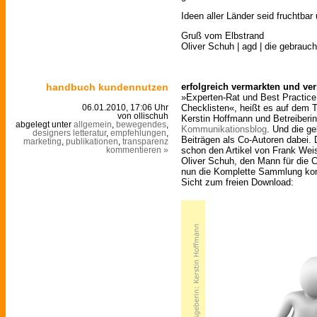
Ideen aller Länder seid fruchtba
Gruß vom Elbstrand
Oliver Schuh | agd | die gebrauch
handbuch kundennutzen
erfolgreich vermarkten und ve
»Experten-Rat und Best Practice 
Checklisten«, heißt es auf dem T
06.01.2010, 17:06 Uhr
von ollischuh
Kerstin Hoffmann und Betreiber
abgelegt unter
allgemein
,
bewegendes
,
Kommunikationsblog
. Und die ge
designers letteratur
,
empfehlungen
,
Beiträgen als Co-Autoren dabei.
marketing
,
publikationen
,
transparenz
schon den Artikel von Frank Wei
kommentieren »
Oliver Schuh, den Mann für die C
nun die Komplette Sammlung kom
Sicht zum freien Download: