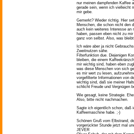
nur meinen dampfenden Kaffee a
gerade sein, wenn ich vielleicht 
mir gebe.
Gemerkt? Wieder richtig. Hier setz
Menschen, die schon nicht den 
auch kein weiteres Interesse an 
haben, passen eben nicht zu mir
ganz von selbst. Also, was bleibt
Ich wäre aber ja nicht Gebrauchs
Zweitnutzen sähe.
Filterfunktion due. Diejenigen Ko
bleiben, die einem Kaffeekränzche
mir wichtig sind, haben eben zugl
was diese Menschen von sich geb
es mir wert zu lesen, aufzunehm
vorgefilterte Informationen von 
wichtig sind, daß sie meiner Hal
schlicht Freude und Vergnügen be
Wie gesagt, keine Strategie. Eher
Also, bitte nicht nachmachen.
Sagte ich eigentlich schon, daß i
Kaffeemaschine habe. ;-)
Schönen Gruß vom Elbstrand, de
vorgerückter Stunde jetzt mal un
JEVER