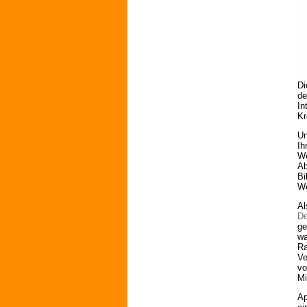
D
de
In
Kr
Un
Ih
We
Ab
Bi
We
Al
De
ge
wa
Ra
Ve
vo
Mi
Ap