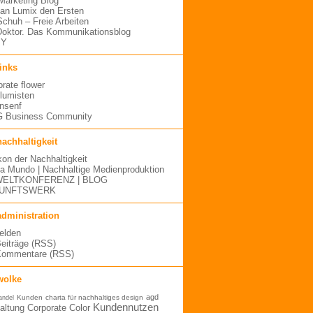
arketing Blog
an Lumix den Ersten
 Schuh – Freie Arbeiten
oktor. Das Kommunikationsblog
MY
links
orate flower
blumisten
nsenf
 Business Community
nachhaltigkeit
kon der Nachhaltigkeit
a Mundo | Nachhaltige Medienproduktion
ELTKONFERENZ | BLOG
UNFTSWERK
administration
elden
Beiträge (RSS)
Kommentare (RSS)
wolke
agd
Kunden
charta für nachhaltiges design
andel
Kundennutzen
altung
Corporate Color