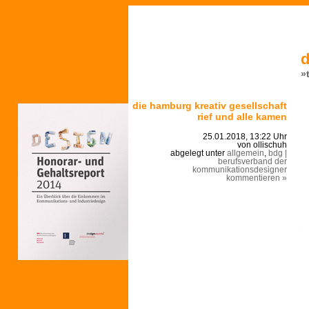
d
»
die hamburg kreativ gesellschaft
rief und alle kamen
25.01.2018, 13:22 Uhr
von ollischuh
abgelegt unter
allgemein
,
bdg |
berufsverband der
kommunikationsdesigner
kommentieren »