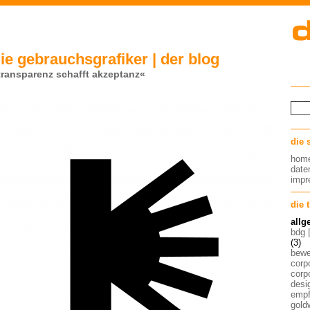
ie gebrauchsgrafiker | der blog
transparenz schafft akzeptanz«
die 
hom
date
imp
die 
allg
bdg 
(3)
bew
corp
corp
desig
empf
gold