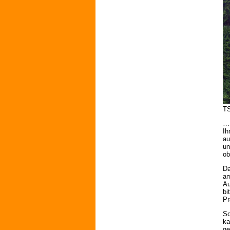
TS
… 
Ih
au
un
ob
Da
am
Au
bi
Pr
So
ka
ge