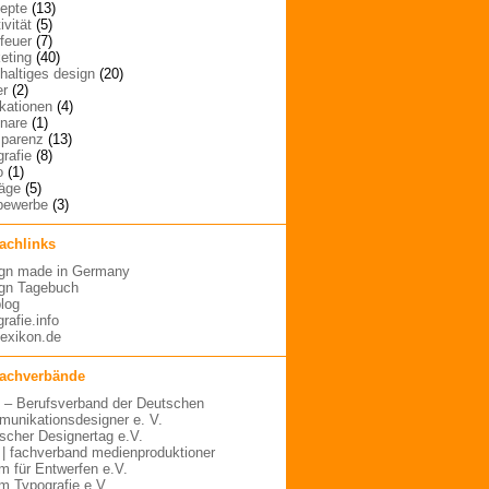
epte
(13)
ivität
(5)
rfeuer
(7)
eting
(40)
haltiges design
(20)
er
(2)
ikationen
(4)
nare
(1)
sparenz
(13)
grafie
(8)
o
(1)
räge
(5)
bewerbe
(3)
fachlinks
gn made in Germany
gn Tagebuch
blog
rafie.info
lexikon.de
fachverbände
– Berufsverband der Deutschen
unikationsdesigner e. V.
scher Designertag e.V.
 | fachverband medienproduktioner
m für Entwerfen e.V.
m Typografie e.V.