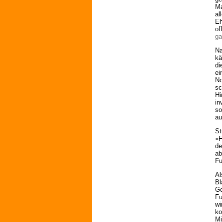
Ma
al
Eh
of
ga
Na
kä
di
ei
No
sc
Hi
in
so
au
St
»F
de
ab
Fu
Al
Bl
Ge
Fu
wi
ko
Mi