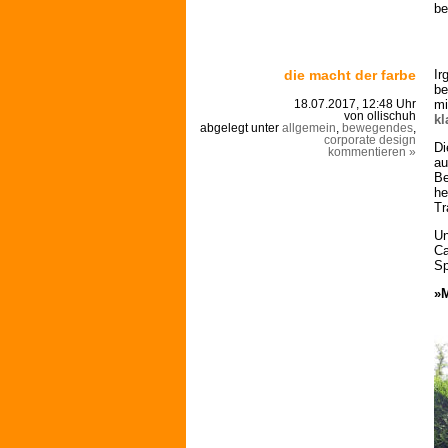
be
die macht der farbe
Ir
be
mi
18.07.2017, 12:48 Uhr
von ollischuh
kl
abgelegt unter
allgemein
,
bewegendes
,
corporate design
Di
kommentieren »
au
Be
he
Tr
Un
Ca
Sp
»M