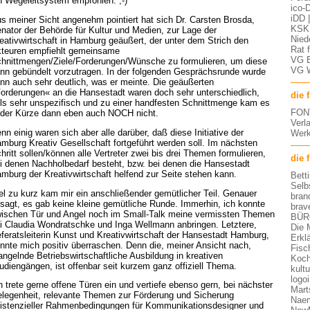
n Wegeleitsystem empfohlen. ;-)
ico-D
iDD 
s meiner Sicht angenehm pointiert hat sich Dr. Carsten Brosda,
KSK 
nator der Behörde für Kultur und Medien, zur Lage der
Nied
eativwirtschaft in Hamburg geäußert, der unter dem Strich den
Rat 
teuren empfiehlt gemeinsame
VG 
hnittmengen/Ziele/Forderungen/Wünsche zu formulieren, um diese
VG 
nn gebündelt vorzutragen. In der folgenden Gesprächsrunde wurde
nn auch sehr deutlich, was er meinte. Die geäußerten
orderungen« an die Hansestadt waren doch sehr unterschiedlich,
die 
ils sehr unspezifisch und zu einer handfesten Schnittmenge kam es
FON
 der Kürze dann eben auch NOCH nicht.
Verl
nn einig waren sich aber alle darüber, daß diese Initiative der
Werk
mburg Kreativ Gesellschaft fortgeführt werden soll. Im nächsten
hritt sollen/können alle Vertreter zwei bis drei Themen formulieren,
die 
i denen Nachholbedarf besteht, bzw. bei denen die Hansestadt
mburg der Kreativwirtschaft helfend zur Seite stehen kann.
Bett
Selb
el zu kurz kam mir ein anschließender gemütlicher Teil. Genauer
bran
sagt, es gab keine kleine gemütliche Runde. Immerhin, ich konnte
brav
ischen Tür und Angel noch im Small-Talk meine vermissten Themen
BÜR
i Claudia Wondratschke und Inga Wellmann anbringen. Letztere,
Die 
feratsleiterin Kunst und Kreativwirtschaft der Hansestadt Hamburg,
Erkl
nnte mich positiv überraschen. Denn die, meiner Ansicht nach,
Fisc
ngelnde Betriebswirtschaftliche Ausbildung in kreativen
Koch
udiengängen, ist offenbar seit kurzem ganz offiziell Thema.
kult
logo
h trete gerne offene Türen ein und vertiefe ebenso gern, bei nächster
Mart
legenheit, relevante Themen zur Förderung und Sicherung
Nae
istenzieller Rahmenbedingungen für Kommunikationsdesigner und