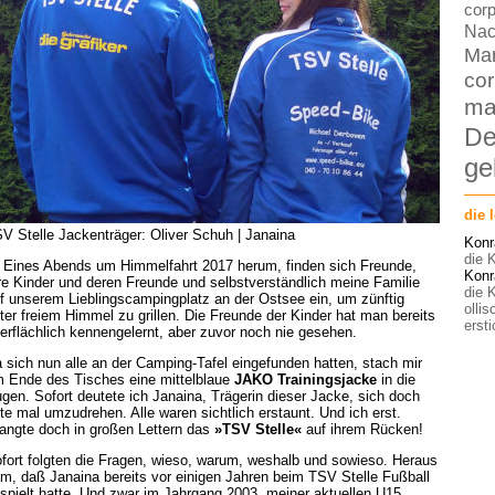
corp
Nac
Ma
cor
ma
De
ge
die 
V Stelle Jackenträger: Oliver Schuh | Janaina
Konr
die K
Eines Abends um Himmelfahrt 2017 herum, finden sich Freunde,
Konr
re Kinder und deren Freunde und selbstverständlich meine Familie
die K
f unserem Lieblingscampingplatz an der Ostsee ein, um zünftig
olli
ter freiem Himmel zu grillen. Die Freunde der Kinder hat man bereits
ersti
erflächlich kennengelernt, aber zuvor noch nie gesehen.
 sich nun alle an der Camping-Tafel eingefunden hatten, stach mir
 Ende des Tisches eine mittelblaue
JAKO Trainingsjacke
in die
gen. Sofort deutete ich Janaina, Trägerin dieser Jacke, sich doch
tte mal umzudrehen. Alle waren sichtlich erstaunt. Und ich erst.
angte doch in großen Lettern das
»TSV Stelle«
auf ihrem Rücken!
fort folgten die Fragen, wieso, warum, weshalb und sowieso. Heraus
m, daß Janaina bereits vor einigen Jahren beim TSV Stelle Fußball
spielt hatte. Und zwar im Jahrgang 2003, meiner aktuellen U15