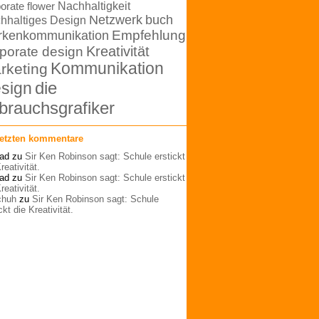
orate flower
Nachhaltigkeit
Netzwerk
buch
hhaltiges Design
rkenkommunikation
Empfehlung
Kreativität
porate design
Kommunikation
rketing
die
sign
brauchsgrafiker
letzten kommentare
ad
zu
Sir Ken Robinson sagt: Schule erstickt
reativität.
ad
zu
Sir Ken Robinson sagt: Schule erstickt
reativität.
schuh
zu
Sir Ken Robinson sagt: Schule
ckt die Kreativität.