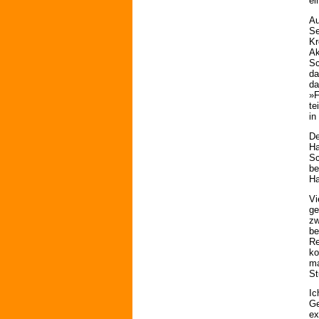
ei
Au
Se
Kr
Ak
Sc
da
da
»F
te
in
De
Ha
Sc
be
Ha
Vi
ge
zw
be
Re
ko
ma
St
Ic
Ge
ex