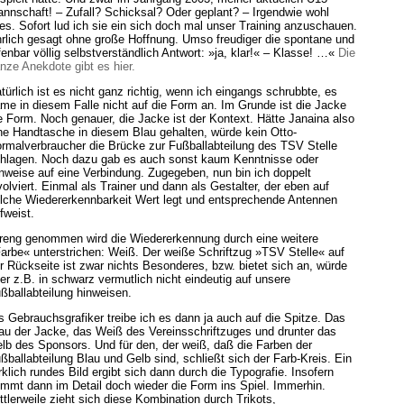
nnschaft! – Zufall? Schicksal? Oder geplant? – Irgendwie wohl
les. Sofort lud ich sie ein sich doch mal unser Training anzuschauen.
rlich gesagt ohne große Hoffnung. Umso freudiger die spontane und
fenbar völlig selbstverständlich Antwort: »ja, klar!« – Klasse! …«
Die
nze Anekdote gibt es hier.
türlich ist es nicht ganz richtig, wenn ich eingangs schrubbte, es
me in diesem Falle nicht auf die Form an. Im Grunde ist die Jacke
e Form. Noch genauer, die Jacke ist der Kontext. Hätte Janaina also
ne Handtasche in diesem Blau gehalten, würde kein Otto-
rmalverbraucher die Brücke zur Fußballabteilung des TSV Stelle
hlagen. Noch dazu gab es auch sonst kaum Kenntnisse oder
nweise auf eine Verbindung. Zugegeben, nun bin ich doppelt
volviert. Einmal als Trainer und dann als Gestalter, der eben auf
lche Wiedererkennbarkeit Wert legt und entsprechende Antennen
fweist.
reng genommen wird die Wiedererkennung durch eine weitere
arbe« unterstrichen: Weiß. Der weiße Schriftzug »TSV Stelle« auf
r Rückseite ist zwar nichts Besonderes, bzw. bietet sich an, würde
er z.B. in schwarz vermutlich nicht eindeutig auf unsere
ßballabteilung hinweisen.
s Gebrauchsgrafiker treibe ich es dann ja auch auf die Spitze. Das
au der Jacke, das Weiß des Vereinsschriftzuges und drunter das
lb des Sponsors. Und für den, der weiß, daß die Farben der
ßballabteilung Blau und Gelb sind, schließt sich der Farb-Kreis. Ein
rklich rundes Bild ergibt sich dann durch die Typografie. Insofern
mmt dann im Detail doch wieder die Form ins Spiel. Immerhin.
ttlerweile zieht sich diese Kombination durch Trikots,