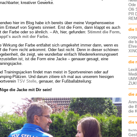
NewM
nachbarter, kreativer Gewerke.
Ode 
Olli
PR D
RE
gendwo hier im Blog habe ich bereits über meine Vorgehensweise
im Entwurf von Signets sinniert. Erst die Form, dann klappt es auch
die 
t der Farbe oder so ähnlich. – Ah, hier, gefunden:
Stimmt die Form,
appt’s auch mit der Farbe.
corp
die 
e Wirkung der Farbe entfaltet sich umgekehrt immer dann, wenn es
Ehre
f die Form nicht ankommt. Oder fast nicht. Denn in dieser schönen
XING
gebenheit, die zeigt, wie wunderbar einfach Wiedererkennungswert
rzustellen ist, ist die Form eine Jacke – genauer gesagt, eine
die 
ainingsjacke.
Lexi
d Trainingsjacken findet man meist in Sportvereinen oder auf
Medi
mping-Plätzen. Und darum zitiere ich mal aus unserem hiesigen
UMW
ortverein
TSV Stelle
, genauer, der Fußballabteilung:
ZUK
öge die Jacke mit Dir sein!
die 
Anm
die 
die 
die 
Buchh
Gest