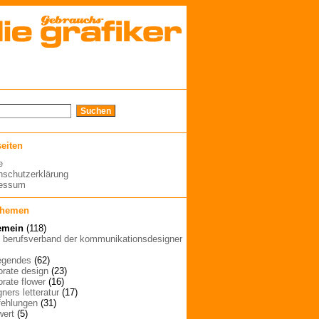
seiten
e
nschutzerklärung
ressum
themen
emein
(118)
| berufsverband der kommunikationsdesigner
egendes
(62)
orate design
(23)
orate flower
(16)
ners letteratur
(17)
ehlungen
(31)
wert
(5)