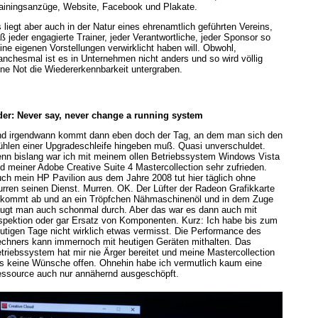
ainingsanzüge, Website, Facebook und Plakate.
 liegt aber auch in der Natur eines ehrenamtlich geführten Vereins,
ß jeder engagierte Trainer, jeder Verantwortliche, jeder Sponsor so
ine eigenen Vorstellungen verwirklicht haben will. Obwohl,
nchesmal ist es in Unternehmen nicht anders und so wird völlig
ne Not die Wiedererkennbarkeit untergraben.
er: Never say, never change a running system
d irgendwann kommt dann eben doch der Tag, an dem man sich den
hlen einer Upgradeschleife hingeben muß. Quasi unverschuldet.
nn bislang war ich mit meinem ollen Betriebssystem Windows Vista
d meiner Adobe Creative Suite 4 Mastercollection sehr zufrieden.
ch mein HP Pavilion aus dem Jahre 2008 tut hier täglich ohne
rren seinen Dienst. Murren. OK. Der Lüfter der Radeon Grafikkarte
kommt ab und an ein Tröpfchen Nähmaschinenöl und in dem Zuge
ugt man auch schonmal durch. Aber das war es dann auch mit
spektion oder gar Ersatz von Komponenten. Kurz: Ich habe bis zum
utigen Tage nicht wirklich etwas vermisst. Die Performance des
chners kann immernoch mit heutigen Geräten mithalten. Das
triebssystem hat mir nie Ärger bereitet und meine Mastercollection
es keine Wünsche offen. Ohnehin habe ich vermutlich kaum eine
ssource auch nur annähernd ausgeschöpft.