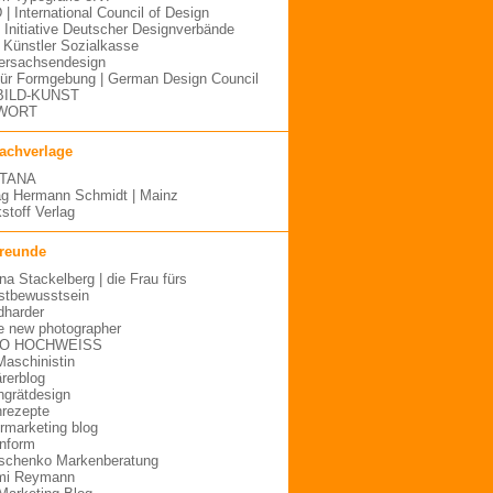
 | International Council of Design
| Initiative Deutscher Designverbände
Künstler Sozialkasse
ersachsendesign
für Formgebung | German Design Council
BILD-KUNST
WORT
fachverlage
TANA
ag Hermann Schmidt | Mainz
stoff Verlag
freunde
ina Stackelberg | die Frau fürs
stbewusstsein
dharder
e new photographer
O HOCHWEISS
Maschinistin
ärerblog
hgrätdesign
rezepte
urmarketing blog
inform
schenko Markenberatung
mi Reymann