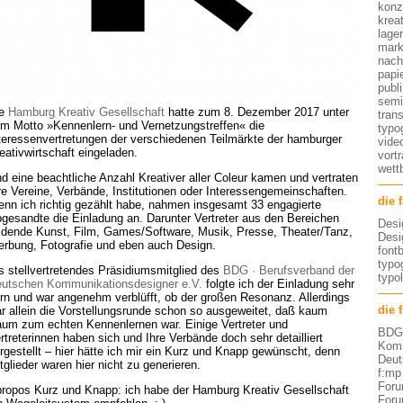
konz
kreat
lage
mark
nach
papi
publ
semi
ie
Hamburg Kreativ Gesellschaft
hatte zum 8. Dezember 2017 unter
tran
m Motto »Kennenlern- und Vernetzungstreffen« die
typo
teressenvertretungen der verschiedenen Teilmärkte der hamburger
vide
eativwirtschaft eingeladen.
vort
wett
d eine beachtliche Anzahl Kreativer aller Coleur kamen und vertraten
re Vereine, Verbände, Institutionen oder Interessengemeinschaften.
die 
nn ich richtig gezählt habe, nahmen insgesamt 33 engagierte
gesandte die Einladung an. Darunter Vertreter aus den Bereichen
Desi
ldende Kunst, Film, Games/Software, Musik, Presse, Theater/Tanz,
Desi
rbung, Fotografie und eben auch Design.
font
typog
s stellvertretendes Präsidiumsmitglied des
BDG · Berufsverband der
typo
utschen Kommunikationsdesigner e.V.
folgte ich der Einladung sehr
rn und war angenehm verblüfft, ob der großen Resonanz. Allerdings
die 
r allein die Vorstellungsrunde schon so ausgeweitet, daß kaum
um zum echten Kennenlernen war. Einige Vertreter und
BDG 
rtreterinnen haben sich und Ihre Verbände doch sehr detailliert
Komm
rgestellt – hier hätte ich mir ein Kurz und Knapp gewünscht, denn
Deut
tglieder waren hier nicht zu generieren.
f:mp
Foru
ropos Kurz und Knapp: ich habe der Hamburg Kreativ Gesellschaft
Foru