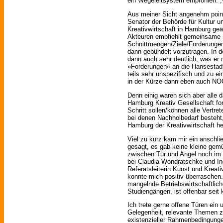
ein Wegeleitsystem empfohlen. ;-
Aus meiner Sicht angenehm pointi
Senator der Behörde für Kultur u
Kreativwirtschaft in Hamburg geä
Akteuren empfiehlt gemeinsame
Schnittmengen/Ziele/Forderunge
dann gebündelt vorzutragen. In 
dann auch sehr deutlich, was er 
»Forderungen« an die Hansestadt
teils sehr unspezifisch und zu 
in der Kürze dann eben auch NO
Denn einig waren sich aber alle da
Hamburg Kreativ Gesellschaft for
Schritt sollen/können alle Vertre
bei denen Nachholbedarf besteht
Hamburg der Kreativwirtschaft he
Viel zu kurz kam mir ein anschli
gesagt, es gab keine kleine gem
zwischen Tür und Angel noch im
bei Claudia Wondratschke und In
Referatsleiterin Kunst und Kreat
konnte mich positiv überraschen.
mangelnde Betriebswirtschaftlich
Studiengängen, ist offenbar seit
Ich trete gerne offene Türen ein 
Gelegenheit, relevante Themen z
existenzieller Rahmenbedingung