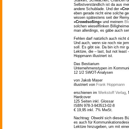
Stärken, Schwächen, Chancen un
Selbstverständlich ist da aus mei
andere Schublade. Und der
»Cro
eben gerade nicht eine solche ge
wissen spätestens seit der Rem
»Crowdsoßing«
und meinem
Bl
solchen wieselflinken Billigheim
man allerdings, es gäbe auch ser
Fehlen darf natürlich auch nicht 
Und auch, wenn sie noch nie j
soll. Es gibt sie. Da bin ich mir
Lektüre, die – last, but not leas
Hoppmann illustriert ist.
Das Bestiarium
Unternehmenstypen im Kommuni
12 1/2 SWOT-Analysen
von Jakob Maser
illustriert von
Frank Hoppmann
erschienen im
Werkstoff Verlag
,
Hardcover
125 Seiten inkl. Glossar
ISBN 978-3-943513-02-8
€ 19,95 inkl. 7% MwSt.
Nachtrag: Obwohl sich dieses Büc
es auch für Kommunikationsdesig
Lektüre hinzugeben, um mit ein