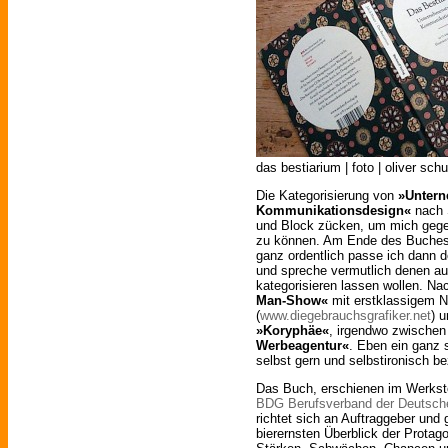
das bestiarium | foto | oliver sch
Die Kategorisierung von
»Unter
Kommunikationsdesign«
nach S
und Block zücken, um mich gegebe
zu können. Am Ende des Buches w
ganz ordentlich passe ich dann d
und spreche vermutlich denen aus
kategorisieren lassen wollen. Na
Man-Show«
mit erstklassigem 
(
www.diegebrauchsgrafiker.net
) 
»Koryphäe«
, irgendwo zwische
Werbeagentur«
. Eben ein ganz s
selbst gern und selbstironisch b
Das Buch, erschienen im Werksto
BDG Berufsverband der Deutsch
richtet sich an Auftraggeber und 
bierernsten Überblick der Prota