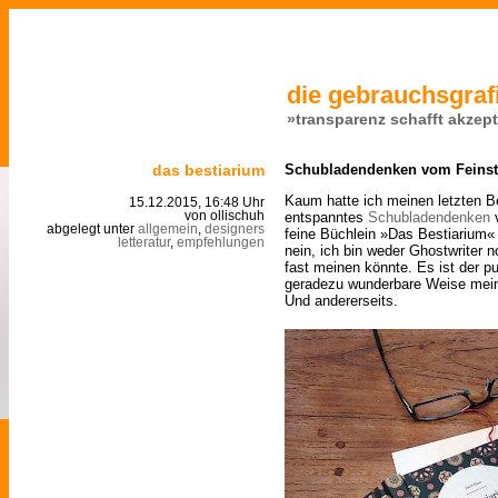
die gebrauchsgrafi
»transparenz schafft akzep
das bestiarium
Schubladendenken vom Feins
Kaum hatte ich meinen letzten Bei
15.12.2015, 16:48 Uhr
entspanntes
Schubladendenken
v
von ollischuh
abgelegt unter
allgemein
,
designers
feine Büchlein »Das Bestiarium«
letteratur
,
empfehlungen
nein, ich bin weder Ghostwriter
fast meinen könnte. Es ist der p
geradezu wunderbare Weise meinen
Und andererseits.