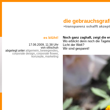
die gebrauchsgrafi
»transparenz schafft akzep
es blüht!
Noch ganz zaghaft, zeigt die e
Wo erblickt denn noch die Taget
Licht der Welt?
17.06.2009, 11:38 Uhr
von ollischuh
Wir sind gespannt!
abgelegt unter
allgemein
,
bewegendes
,
corporate design
,
corporate flower
,
konzepte
,
marketing