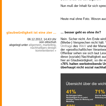
Nun muß der Inhalt für sich spre
Heute mal ohne Foto. Wovon au
glaubwürdigkeit ist eine zier …
… besser geht es ohne ihr?
Nein. Sicher nicht. Am Ende wird
06.12.2012, 14:43 Uhr
(Werbe-) Versprechen nicht hält.
von ollischuh
abgelegt unter
allgemein
,
marketing
,
Umfrage
des
W&V
und der Mana
nachhaltiges design
der »gesellschaftlichen Verantwo
kommentieren »
Offenbar sehen sie sich laut Les
diese (soziale) Nachhaltigkeit a
hier an Glaubwürdigkeit, so die 
»76% halten werbetreibende Un
überhaupt nicht sozial nachhal