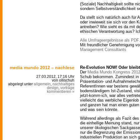
(Soziale) Nachhaltigkeit sollte 
sondern Selbstverständlichkeit s
Da stellt sich natürlich auch für
oder inwieweit sie sich vor den 
antreiben? Wie sieht es da mit de
ethischen Verantwortung aus? Ic
Alle Umfrageergebnisse als PDF.
Mit freundlicher Genehmigung vo
Management Consultants
media mundo 2012 – nachlese
Re-Evolution NOW! Oder bleibt
Der
Media Mundo Kongress 201
Schub bekommen. Zumindest in S
27.03.2012, 17:16 Uhr
von ollischuh
Präsentation- und Aufnahmetechn
abgelegt unter
allgemein
,
nachhaltiges
ReferentInnen war bestens gewäh
design
,
vorträge
bodenständigem Ist-Zustand, vis
kommentieren »
jetzt-komm-ich, war alles vertret
vielleicht das werbliche Eigenlob
und ganzen hat man einen gute
und was sein könnte.
Während allerdings als Fazit de
die einhellige Meinung stand, nur
unserer ökologischen Sackgasse b
nur die Begrenzung der Emission
industriellen Produktion an sich