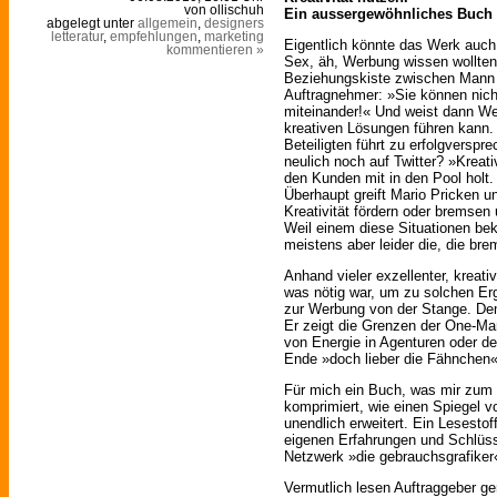
von ollischuh
Ein aussergewöhnliches Buch 
abgelegt unter
allgemein
,
designers
letteratur
,
empfehlungen
,
marketing
Eigentlich könnte das Werk auc
kommentieren »
Sex, äh, Werbung wissen wollten 
Beziehungskiste zwischen Mann 
Auftragnehmer: »Sie können nicht
miteinander!« Und weist dann We
kreativen Lösungen führen kann. 
Beteiligten führt zu erfolgversp
neulich noch auf Twitter? »
Kreat
den Kunden mit in den Pool holt. ;
Überhaupt greift Mario Pricken un
Kreativität fördern oder bremsen
Weil einem diese Situationen be
meistens aber leider die, die bre
Anhand vieler exzellenter, kreativ
was nötig war, um zu solchen E
zur Werbung von der Stange. Dem
Er zeigt die Grenzen der One-Ma
von Energie in Agenturen oder 
Ende »doch lieber die Fähnchen« 
Für mich ein Buch, was mir zum
komprimiert, wie einen Spiegel v
unendlich erweitert. Ein Lesestof
eigenen Erfahrungen und Schlüss
Netzwerk »die gebrauchsgrafiker
Vermutlich lesen Auftraggeber ge