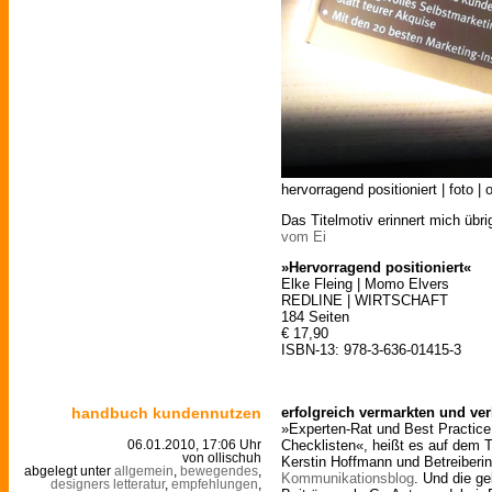
hervorragend positioniert | foto | 
Das Titelmotiv erinnert mich übri
vom Ei
»Hervorragend positioniert«
Elke Fleing | Momo Elvers
REDLINE | WIRTSCHAFT
184 Seiten
€ 17,90
ISBN-13: 978-3-636-01415-3
handbuch kundennutzen
erfolgreich vermarkten und ve
»Experten-Rat und Best Practice 
Checklisten«, heißt es auf dem T
06.01.2010, 17:06 Uhr
von ollischuh
Kerstin Hoffmann und Betreiber
abgelegt unter
allgemein
,
bewegendes
,
Kommunikationsblog
. Und die ge
designers letteratur
,
empfehlungen
,