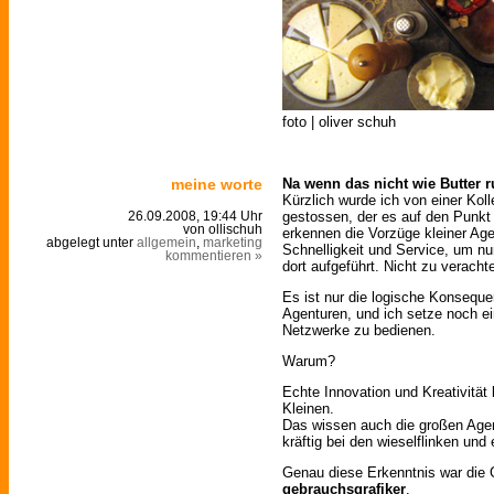
foto | oliver schuh
meine worte
Na wenn das nicht wie Butter r
Kürzlich wurde ich von einer Kolle
gestossen, der es auf den Punkt
26.09.2008, 19:44 Uhr
von ollischuh
erkennen die Vorzüge kleiner Agent
abgelegt unter
allgemein
,
marketing
Schnelligkeit und Service, um nu
kommentieren »
dort aufgeführt. Nicht zu veracht
Es ist nur die logische Konseque
Agenturen, und ich setze noch ei
Netzwerke zu bedienen.
Warum?
Echte Innovation und Kreativitä
Kleinen.
Das wissen auch die großen Agen
kräftig bei den wieselflinken und
Genau diese Erkenntnis war die 
gebrauchsgrafiker
.