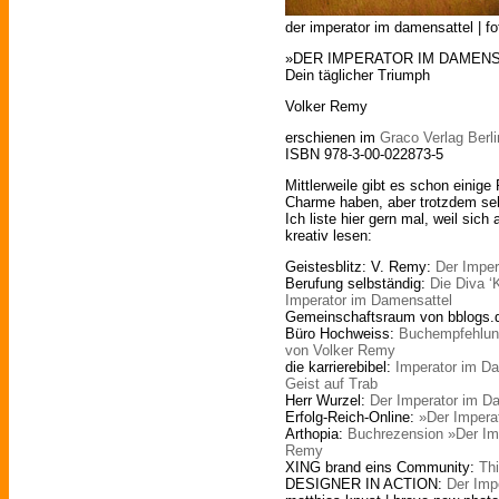
der imperator im damensattel | fo
»DER IMPERATOR IM DAMEN
Dein täglicher Triumph
Volker Remy
erschienen im
Graco Verlag Berli
ISBN 978-3-00-022873-5
Mittlerweile gibt es schon einige
Charme haben, aber trotzdem sehr
Ich liste hier gern mal, weil sic
kreativ lesen:
Geistesblitz: V. Remy:
Der Imper
Berufung selbständig:
Die Diva ‘
Imperator im Damensattel
Gemeinschaftsraum von bblogs.
Büro Hochweiss:
Buchempfehlung
von Volker Remy
die karrierebibel:
Imperator im Da
Geist auf Trab
Herr Wurzel:
Der Imperator im D
Erfolg-Reich-Online:
»Der Impera
Arthopia:
Buchrezension »Der Im
Remy
XING brand eins Community:
Th
DESIGNER IN ACTION:
Der Imp