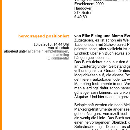
Erschienen: 2009
Hardcover
312 Seiten
€ 49,80
hervorragend positioniert
von Elke Fleing und Momo Ev
Zugegeben, es ist schon ein Wei
Taschenbuch mit Schwerpunkt Po
16.02.2010, 14:44 Uhr
von ollischuh
gelesen habe, aber vielleicht ist
abgelegt unter
allgemein
,
empfehlungen
,
Eindruck über ein Buch etwas sp
marketing
hängen geblieben ist.
1 Kommentar
Das Buch richtet sich laut den 
an Existenzgründer, Selbständige
voll und ganz zu. Gerade für dies
Möglichkeiten auf, die eigene Pos
definieren, aufzubauen oder zu v
Marketing-Instrumente in den Vor
man allerdings dafür schon haben
günstiger sein können, als unkont
Akquise. Und hier sage ich ganz
Beispielhaft werden die nach Me
Marketing-Instrumente angerissen
gehen. Nur ganz vereinzelt liest 
ein wenig die Linie. Das Buch v
einen hervorragenden Überblick 
Selbstmarketings. Dabei ist es a