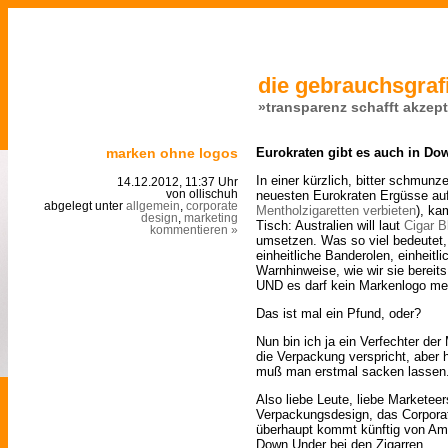
die gebrauchsgrafi
»transparenz schafft akzep
marken ohne logos
Eurokraten gibt es auch in Do
In einer kürzlich, bitter schmun
14.12.2012, 11:37 Uhr
neuesten Eurokraten Ergüsse auf
von ollischuh
abgelegt unter
allgemein
,
corporate
Mentholzigaretten verbieten
), ka
design
,
marketing
Tisch: Australien will laut
Cigar B
kommentieren »
umsetzen. Was so viel bedeutet, 
einheitliche Banderolen, einheitl
Warnhinweise, wie wir sie bereit
UND es darf kein Markenlogo me
Das ist mal ein Pfund, oder?
Nun bin ich ja ein Verfechter de
die Verpackung verspricht, aber 
muß man erstmal sacken lassen
Also liebe Leute, liebe Marketee
Verpackungsdesign, das Corporat
überhaupt kommt künftig von Am
Down Under bei den Zigarren.