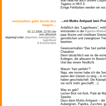
Man beachte auch unsere Corpor
Tagetes in HKS 6.
Einige Fehlfarben werden wir noch
netzwerken geht durch den
…mit Muttis Antipasti kein Pr
magen…
Anläßlich des “Lagerfeuers”, mittl
entstanden in der
Agentur-Market
02.12.2008, 22:55 Uhr
paar illustre und streitbare Gei
von ollischuh
abgelegt unter
allgemein
,
bewegendes
,
gemütlichen und zwanglosen Tre
lagerfeuer
bewirten.
8 Kommentare
Gewissermaßen “Das fast perfekt
Charakter.
Denn tatsächlich war es die erst
Kollegen, die allesamt im Bereic
Und das einem Nordlicht.
Warum “fast perfekt”?
Naja, wie immer habe ich die Ser
waren den Gästen zu lang – in m
haben geschwächelt: Die Käsepl
sie nicht mehr geschafft. ;-)
Was es gab?
Lecker Brot mit Aioli, Paté de M
Spanier.
Dazu dann Muttis Antipasti – die 
Auberginen, Paprika, Zucchini, g