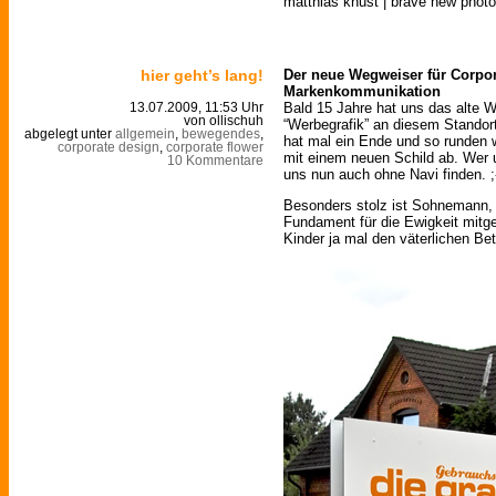
matthias knust | brave new phot
hier geht’s lang!
Der neue Wegweiser für Corpo
Markenkommunikation
Bald 15 Jahre hat uns das alte W
13.07.2009, 11:53 Uhr
von ollischuh
“Werbegrafik” an diesem Standort 
abgelegt unter
allgemein
,
bewegendes
,
hat mal ein Ende und so runden 
corporate design
,
corporate flower
mit einem neuen Schild ab. Wer 
10 Kommentare
uns nun auch ohne Navi finden. ;
Besonders stolz ist Sohnemann, 
Fundament für die Ewigkeit mitgew
Kinder ja mal den väterlichen Bet