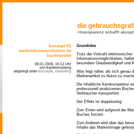
die gebrauchsgrafi
»transparenz schafft akzep
konzept 01
Grundidee
markenkommunikation im
Trotz der Vielzahl elektronische
buchhandel
Informationsmöglichkeiten, haft
besondere Glaubwürdigkeit und 
08.01.2008, 16:12 Uhr
von frankweissberg
Was liegt näher, als sich genau 
abgelegt unter
konzepte
,
marketing
Markenartikel zu Nutze zu mach
Die inhaltliche Kernkompetenz ei
professionell produzierten Buch
Verbraucher transportiert.
Der Effekt ist doppelseitig:
Zum Einen wird aufgrund der Mar
Buches forciert.
Zum Anderen wird über das beso
Inhalte das Markenimage gefesti