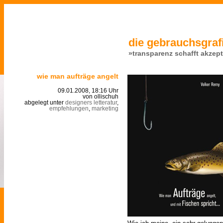
die gebrauchsgrafi
»transparenz schafft akzep
wie man aufträge angelt
09.01.2008, 18:16 Uhr
von ollischuh
abgelegt unter
designers letteratur
,
empfehlungen
,
marketing