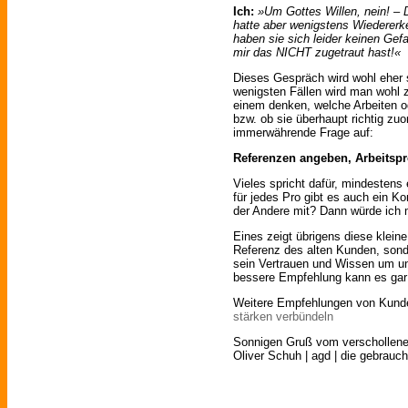
Ich:
»Um Gottes Willen, nein! – 
hatte aber wenigstens Wiederer
haben sie sich leider keinen Gef
mir das NICHT zugetraut hast!«
Dieses Gespräch wird wohl eher 
wenigsten Fällen wird man wohl
einem denken, welche Arbeiten o
bzw. ob sie überhaupt richtig zuor
immerwährende Frage auf:
Referenzen angeben, Arbeitspr
Vieles spricht dafür, mindestens
für jedes Pro gibt es auch ein Kon
der Andere mit? Dann würde ich 
Eines zeigt übrigens diese kleine
Referenz des alten Kunden, sonde
sein Vertrauen und Wissen um uns
bessere Empfehlung kann es gar 
Weitere Empfehlungen von Kunden
stärken verbündeln
Sonnigen Gruß vom verschollene
Oliver Schuh | agd | die gebrauch