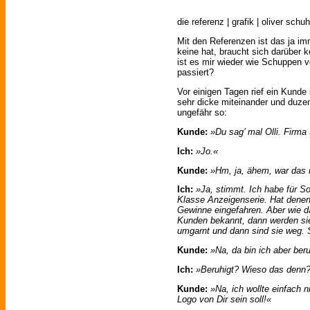
die referenz | grafik | oliver schuh
Mit den Referenzen ist das ja im
keine hat, braucht sich darüber 
ist es mir wieder wie Schuppen 
passiert?
Vor einigen Tagen rief ein Kunde 
sehr dicke miteinander und duzen 
ungefähr so:
Kunde:
»Du sag’ mal Olli. Firm
Ich:
»Jo.«
Kunde:
»Hm, ja, ähem, war das 
Ich:
»Ja, stimmt. Ich habe für S
Klasse Anzeigenserie. Hat denen
Gewinne eingefahren. Aber wie da
Kunden bekannt, dann werden s
umgarnt und dann sind sie weg. 
Kunde:
»Na, da bin ich aber beru
Ich:
»Beruhigt? Wieso das denn
Kunde:
»Na, ich wollte einfach 
Logo von Dir sein soll!«