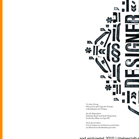
agd ein|viertel 2010 | titelgestal