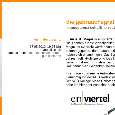
die gebrauchsgrafi
»transparenz schafft akzep
ein interview …
… im AGD Magazin ein|viertel 
Die Themen für die vierteljährl
Magazins »viertel« werden von d
17.05.2010, 19:56 Uhr
von ollischuh
bekanntgegeben, damit auch und 
abgelegt unter
allgemein
,
bewegendes
,
haben sich einzubringen. Das Top
publikationen
Jahres hieß »Publizieren«. Das 
gedacht bat mich Christina Sahr
Das nennt man Gedankenübertra
Ihre Fragen und meine Antworten d
Genehmigung der AGD Redaktion 
Der AGD Kollege Malte Christens
habe ich hier aber zunächst ausko