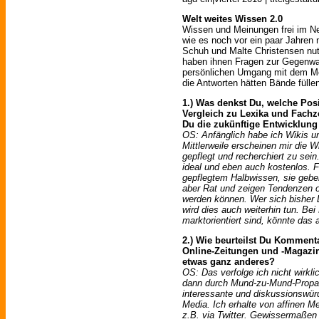
Welt weites Wissen 2.0
Wissen und Meinungen frei im Net
wie es noch vor ein paar Jahren 
Schuh und Malte Christensen nut
haben ihnen Fragen zur Gegenwar
persönlichen Umgang mit dem Med
die Antworten hätten Bände fülle
1.) Was denkst Du, welche Pos
Vergleich zu Lexika und Fachz
Du die zukünftige Entwicklung
OS: Anfänglich habe ich Wikis u
Mittlerweile erscheinen mir die Wi
gepflegt und recherchiert zu sei
ideal und eben auch kostenlos. F
gepflegtem Halbwissen, sie geben
aber Rat und zeigen Tendenzen od
werden können. Wer sich bisher L
wird dies auch weiterhin tun. Bei 
marktorientiert sind, könnte das
2.) Wie beurteilst Du Kommenta
Online-Zeitungen und -Magazine
etwas ganz anderes?
OS: Das verfolge ich nicht wirkli
dann durch Mund-zu-Mund-Propag
interessante und diskussionswürd
Media. Ich erhalte von affinen M
z.B. via Twitter. Gewissermaßen 