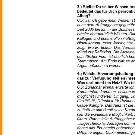
3.) Stellst Du selber Wissen i
bedeutet das für Dich persönli
Alltag?
OS: Ja, ich gebe mein Wissen stä
auch dem Auftraggeber gegenüber
Seit 2006 bin ich in der Busines
erhalte dort natürlich Wissen. D
Kollegen und potenziellen Auftra
Hinzu kommt unser Weblog
http
zeigt, wie wir ticken. Das Verfas
Mittel zur Reflexion. Die Ausei
schriftlicher Form ist deutlich ko
Stammtisch. Am Ende hilft es abe
Argumentation zu werden.
4.) Welche Erwartungshaltung 
das zur Verfügung stellen ihre
Was darf nicht ins Netz? Wo ist
OS: Zunächst einmal erwarte ich
Kommentare kommen, erwarte ich
möglichst fundierten Umgang. Un
Flexibilität, Offenheit für Posit
Grabenkämpfe. Das Netz ist die i
zu äußern und damit seine Komp
hier die wunderbare Möglichkeit, 
filtern. Potenzielle Auftraggebe
»abgeschreckt«. Anfragen komme
denen das Eis bereits gebrochen 
Diffamierungen, Diskriminierung