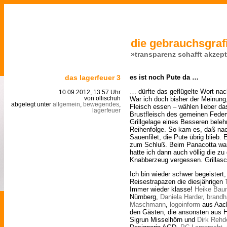
die gebrauchsgrafi
»transparenz schafft akzep
das lagerfeuer 3
es ist noch Pute da …
… dürfte das geflügelte Wort nac
10.09.2012, 13:57 Uhr
War ich doch bisher der Meinung
von ollischuh
abgelegt unter
allgemein
,
bewegendes
,
Fleisch essen – wählen lieber das
lagerfeuer
Brustfleisch des gemeinen Feder
Grillgelage eines Besseren belehr
Reihenfolge. So kam es, daß n
Sauenfilet, die Pute übrig blieb
zum Schluß. Beim Panacotta war 
hatte ich dann auch völlig die z
Knabberzeug vergessen. Grillasc
Ich bin wieder schwer begeister
Reisestrapazen die diesjährigen
Immer wieder klasse!
Heike Bau
Nürnberg,
Daniela Harder
,
brandh
Maschmann
,
logoinform
aus Aach
den Gästen, die ansonsten aus
Sigrun Misselhörn und
Dirk Rehd