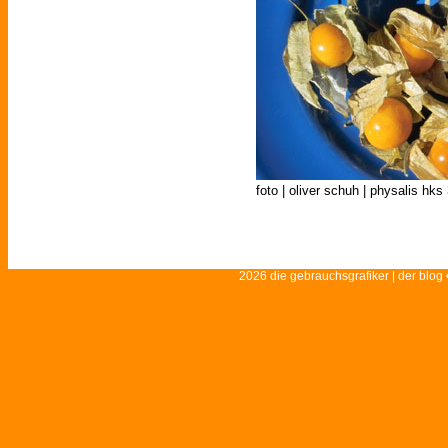
foto | oliver schuh | physalis hks 
2026 die gebrauchsgrafiker | der blog 