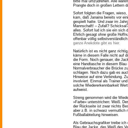
bitte mal umzudrehen. Alle waren 
Prangte doch in großen Lettern 
Sofort folgten die Fragen, wies
kam, daß Janaina bereits vor ei
gespielt hatte. Und zwar im Jahr
Mannschaft! – Zufall? Schicksal
alles. Sofort lud ich sie ein sic
Ehrlich gesagt ohne große Hoffn
offenbar völlig selbstverständlic
ganze Anekdote gibt es hier.
Natürlich ist es nicht ganz richt
käme in diesem Falle nicht auf d
die Form. Noch genauer, die Jack
eine Handtasche in diesem Blau 
Normalverbraucher die Brücke zu
schlagen. Noch dazu gab es auc
Hinweise auf eine Verbindung. Zu
involviert. Einmal als Trainer un
solche Wiedererkennbarkeit Wert
aufweist.
Streng genommen wird die Wiede
»Farbe« unterstrichen: Weiß. Der
der Rückseite ist zwar nichts Be
aber z.B. in schwarz vermutlich n
Fußballabteilung hinweisen.
Als Gebrauchsgrafiker treibe ich
Blau der Jacke, das Weiß des Ve