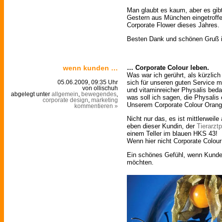
Man glaubt es kaum, aber es gi
Gestern aus München eingetroffen
Corporate Flower dieses Jahres.
Besten Dank und schönen Gruß in
wenn kunden …
… Corporate Colour leben.
Was war ich gerührt, als kürzlic
sich für unseren guten Service m
05.06.2009, 09:35 Uhr
von ollischuh
und vitaminreicher Physalis bed
abgelegt unter
allgemein
,
bewegendes
,
was soll ich sagen, die Physalis
corporate design
,
marketing
Unserem Corporate Colour Orang
kommentieren »
Nicht nur das, es ist mittlerweil
eben dieser Kundin, der
Tierarzt
einem Teller im blauen HKS 43!
Wenn hier nicht Corporate Colour 
Ein schönes Gefühl, wenn Kunden 
möchten.