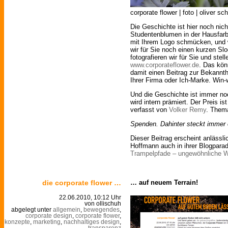
corporate flower | foto | oliver sc
Die Geschichte ist hier noch nic
Studentenblumen in der Hausfarb
mit Ihrem Logo schmücken, und 
wir für Sie noch einen kurzen Sl
fotografieren wir für Sie und ste
www.corporateflower.de
. Das kön
damit einen Beitrag zur Bekannt
Ihrer Firma oder Ich-Marke. Win
Und die Geschichte ist immer no
wird intern prämiert. Der Preis is
verfasst von
Volker Remy
. Them
Spenden. Dahinter steckt immer e
Dieser Beitrag erscheint anlässli
Hoffmann auch in ihrer Blogpar
Trampelpfade – ungewöhnliche 
die corporate flower …
… auf neuem Terrain!
22.06.2010, 10:12 Uhr
von ollischuh
abgelegt unter
allgemein
,
bewegendes
,
corporate design
,
corporate flower
,
konzepte
,
marketing
,
nachhaltiges design
,
transparenz