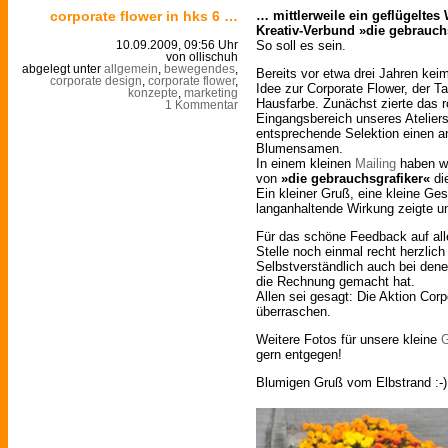
corporate flower in hks 6 …
… mittlerweile ein geflügelte
Kreativ-Verbund »die gebrauch
So soll es sein.
10.09.2009, 09:56 Uhr
von ollischuh
abgelegt unter
allgemein
,
bewegendes
,
Bereits vor etwa drei Jahren kei
corporate design
,
corporate flower
,
Idee zur Corporate Flower, der T
konzepte
,
marketing
Hausfarbe. Zunächst zierte das 
1 Kommentar
Eingangsbereich unseres Ateliers
entsprechende Selektion einen a
Blumensamen.
In einem kleinen
Mailing
haben wi
von
»die gebrauchsgrafiker«
di
Ein kleiner Gruß, eine kleine Ge
langanhaltende Wirkung zeigte un
Für das schöne Feedback auf all
Stelle noch einmal recht herzlic
Selbstverständlich auch bei dene
die Rechnung gemacht hat.
Allen sei gesagt: Die Aktion Cor
überraschen.
Weitere Fotos für unsere kleine
G
gern entgegen!
Blumigen Gruß vom Elbstrand :-)