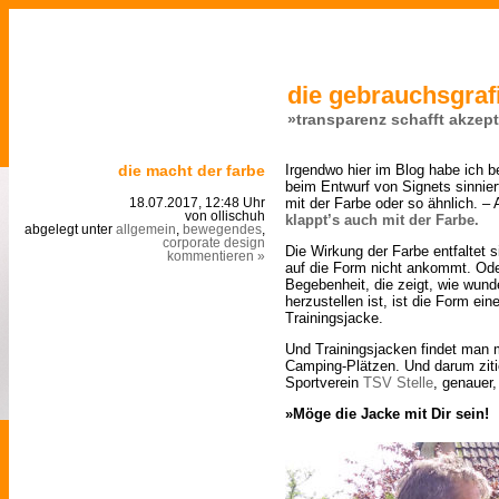
die gebrauchsgrafi
»transparenz schafft akzep
die macht der farbe
Irgendwo hier im Blog habe ich 
beim Entwurf von Signets sinnier
mit der Farbe oder so ähnlich. – 
18.07.2017, 12:48 Uhr
von ollischuh
klappt’s auch mit der Farbe.
abgelegt unter
allgemein
,
bewegendes
,
corporate design
Die Wirkung der Farbe entfaltet
kommentieren »
auf die Form nicht ankommt. Oder
Begebenheit, die zeigt, wie wun
herzustellen ist, ist die Form ei
Trainingsjacke.
Und Trainingsjacken findet man m
Camping-Plätzen. Und darum ziti
Sportverein
TSV Stelle
, genauer,
»Möge die Jacke mit Dir sein!