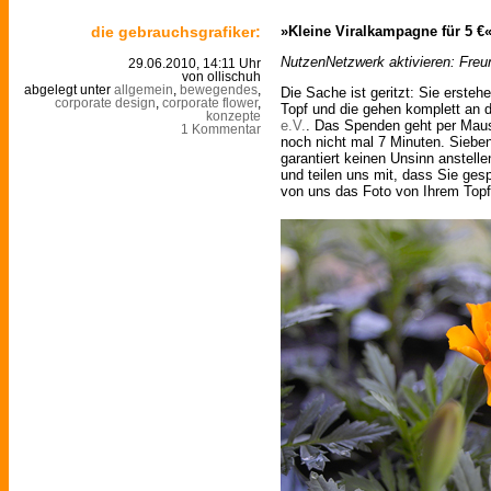
die gebrauchsgrafiker:
»Kleine Viralkampagne für 5 €
NutzenNetzwerk aktivieren: Fre
29.06.2010, 14:11 Uhr
von ollischuh
abgelegt unter
allgemein
,
bewegendes
,
Die Sache ist geritzt: Sie ersteh
corporate design
,
corporate flower
,
Topf und die gehen komplett an
konzepte
e.V.
. Das Spenden geht per Maus
1 Kommentar
noch nicht mal 7 Minuten. Siebe
garantiert keinen Unsinn anstell
und teilen uns mit, dass Sie g
von uns das Foto von Ihrem Topf